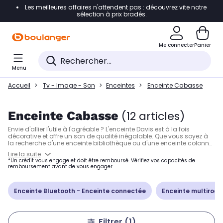
Les meilleures affaires n'attendent pas : découvrez vite notre
Accéder directement à la navigation
sélection à prix bradés.
Accéder directement à la liste des produits
Me connecter
Panier
Accéder directement au contenu
Menu
Accéder directement au pied de page
Accueil
Tv - Image - Son
Enceintes
Enceinte Cabasse
Accéder directement au chatbot
Enceinte Cabasse
(12 articles)
Envie d'allier l'utile à l'agréable ? L'enceinte Davis est à la fois
décorative et offre un son de qualité inégalable. Que vous soyez à
la recherche d'une enceinte bibliothèque ou d'une enceinte colonne,
les modèles proposés par Davis Acoustics vous donneront entière
Lire la suite
satisfaction. Mention spéciale pour l'enceinte Davis Balthus, une
*Un crédit vous engage et doit être remboursé. Vérifiez vos capacités de
enceinte colonne au son bluffant, disponible en différents coloris.
remboursement avant de vous engager.
Enceinte Bluetooth - Enceinte connectée
Enceinte multiroo
Filtrer
(1)