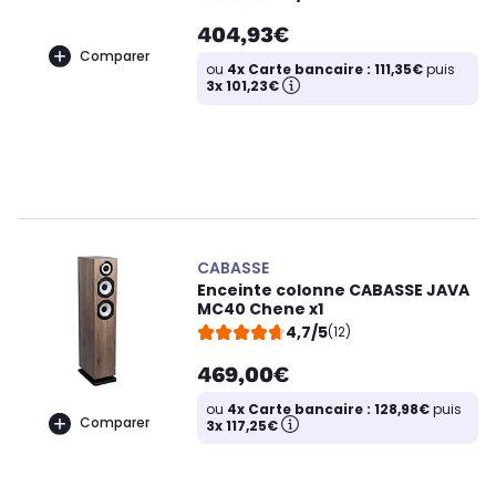
404,93€
Comparer
ou
4x Carte bancaire : 111,35€
puis
3x 101,23€
CABASSE
Enceinte colonne CABASSE JAVA
MC40 Chene x1
4,7/5
(12)
469,00€
ou
4x Carte bancaire : 128,98€
puis
Comparer
3x 117,25€