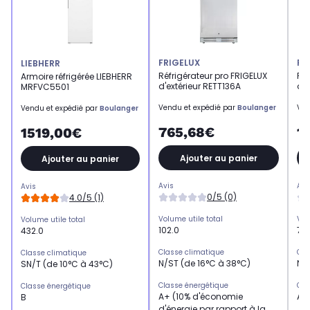
FRIGELUX
FR
LIEBHERR
Réfrigérateur pro FRIGELUX
Réf
Armoire réfrigérée LIEBHERR
d'extérieur RETT136A
d'e
MRFVC5501
Vendu et expédié par
Boulanger
Ven
Vendu et expédié par
Boulanger
765,68€
1
1519,00€
Ajouter au panier
Ajouter au panier
Avis
Avi
Avis
0/5 (0)
4.0/5 (1)
Volume utile total
Vol
Volume utile total
102.0
77.
432.0
Classe climatique
Cla
Classe climatique
N/ST (de 16°C à 38°C)
N/S
SN/T (de 10°C à 43°C)
Classe énergétique
Cla
Classe énergétique
A+ (10% d'économie
A
B
d'énergie par rapport à la