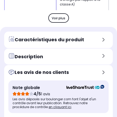
classe A)
L x H x P
L x 
L x H x P
59.5 x 82 x 57.5 cm
66 
74.7 x 168.4 x 76.9 cm
Voir plus
Caractéristiques du produit
Description
Les avis de nos clients
Note globale
4/5
1 avis
Les avis déposés sur boulanger.com font l'objet d'un
contrôle avant leur publication. Retrouvez notre
procédure de contrôle
en cliquant ici
.