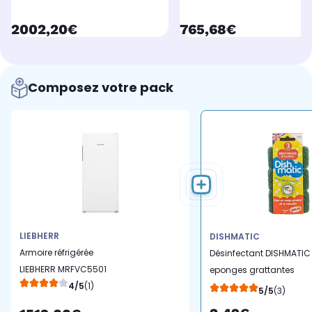
currentPrice
currentPrice
2002,20€
765,68€
Composez votre pack
LIEBHERR
DISHMATIC
Armoire réfrigérée
Désinfectant DISHMATIC
LIEBHERR MRFVC5501
eponges grattantes
4/5
(1)
vertes x3
5/5
(3)