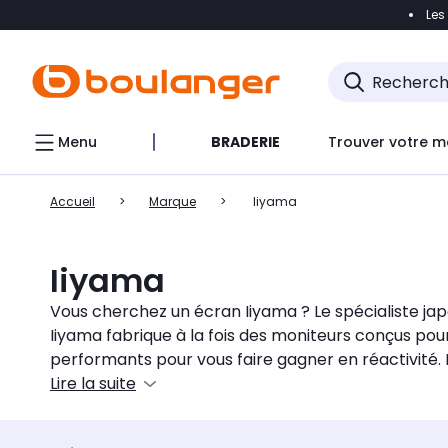
Les
Accéder directement à la navigation
Accéder direct
Menu
BRADERIE
Trouver votre m
Accueil
Marque
Iiyama
Iiyama
Vous cherchez un écran Iiyama ? Le spécialiste ja
Iiyama fabrique à la fois des moniteurs conçus po
performants pour vous faire gagner en réactivité. 
Lire la suite