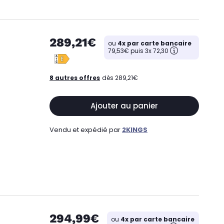
289,21€
ou
4x par carte bancaire
79,53€ puis 3x 72,30
8 autres offres
dès 289,21€
Ajouter au panier
Vendu et expédié par
2KINGS
294,99€
ou
4x par carte bancaire