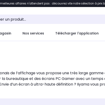
 meilleures affaires n'attendent pas : découvrez vite notre sélection à prix 
ement au contenu
Accéder directement au pied de pag
agasin
Nos services
Télécharger l'application
ponais de l’affichage vous propose une très large gamme 
ur la bureautique et des écrans PC Gamer avec un temps 
Envie d’un écran à ultra-haute définition ? Iiyama vous p