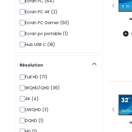
Ecran PC (64)
Ecran PC 4K (2)
Ecran PC Gamer (50)
Ecran pc portable (1)
Hub USB C (18)
Résolution
Full HD (71)
WQHD/QHD (36)
4K (4)
UWQHD (3)
DQHD (1)
HD (1)