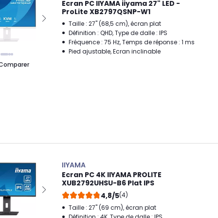
Ecran PC IIYAMA iiyama 27" LED -
ProLite XB2797QSNP-W1
Taille : 27" (68,5 cm), écran plat
Définition : QHD, Type de dalle : IPS
Fréquence : 75 Hz, Temps de réponse : 1 ms
Pied ajustable, Ecran inclinable
Comparer
IIYAMA
Ecran PC 4K IIYAMA PROLITE
XUB2792UHSU-B6 Plat IPS
4,8/5
(4)
Taille : 27" (69 cm), écran plat
Définition : 4K, Type de dalle : IPS