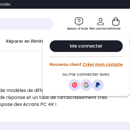
bradés.
e
Accéder directement au chatbot
Besoin d'aide ?
Me connecter
Panier
Réparer en illimité avec
Le Club Infinity
Econ
Me connecter
Nouveau client
Créer mon compte
ou me connecter avec
de modèles de différentes tailles chez Boulanger.
de réponse et un taux de rafraîchissement très
ropose des écrans PC 4K !