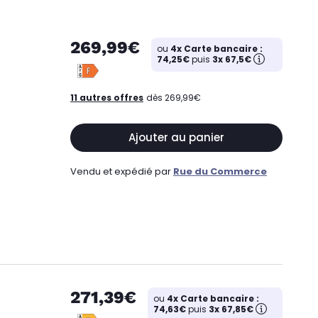
269,99€
ou
4x Carte bancaire :
74,25€
puis
3x 67,5€
11 autres offres
dès 269,99€
Ajouter au panier
Vendu et expédié par
Rue du Commerce
271,39€
ou
4x Carte bancaire :
74,63€
puis
3x 67,85€