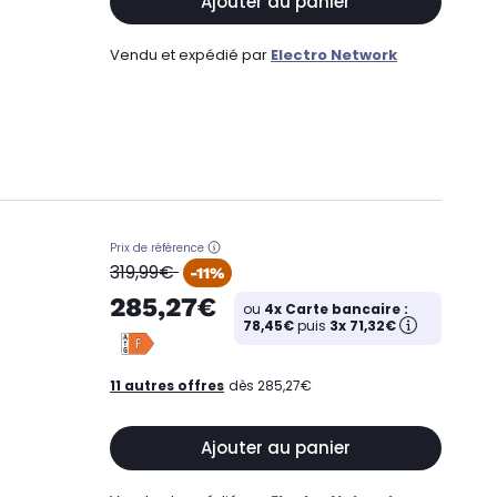
Ajouter au panier
Vendu et expédié par
Electro Network
Prix de référence
oldPrice
319,99€
-11%
285,27€
ou
4x Carte bancaire :
78,45€
puis
3x 71,32€
11 autres offres
dès 285,27€
Ajouter au panier