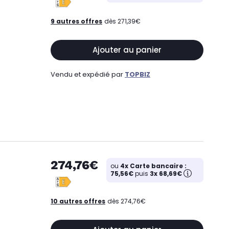
9 autres offres
dès 271,39€
Ajouter au panier
Vendu et expédié par
TOPBIZ
274,76€
ou
4x Carte bancaire :
75,56€
puis
3x 68,69€
10 autres offres
dès 274,76€