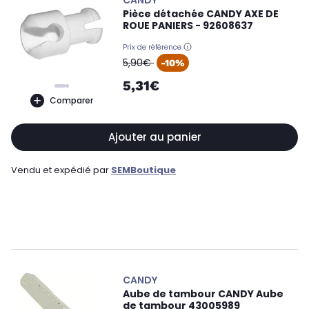
CANDY
Pièce détachée CANDY AXE DE
ROUE PANIERS - 92608637
Prix de référence
oldPrice
5,90€
-10%
5,31€
Comparer
Ajouter au panier
Vendu et expédié par
SEMBoutique
CANDY
Aube de tambour CANDY Aube
de tambour 43005989