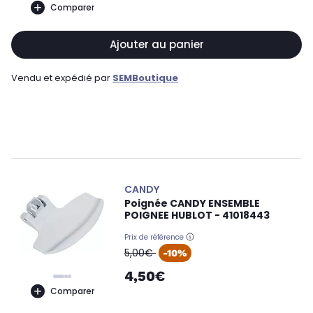
Comparer
Ajouter au panier
Vendu et expédié par
SEMBoutique
CANDY
Poignée CANDY ENSEMBLE
POIGNEE HUBLOT - 41018443
Prix de référence
oldPrice
5,00€
-10%
4,50€
Comparer