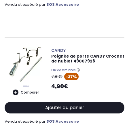
Vendu et expédié par
SOS Accessoire
CANDY
Poignée de porte CANDY Crochet
de hublot 49007928
Prix de référence
oldPrice
7,81€
-37%
4,90€
Comparer
Ajouter au panier
Vendu et expédié par
SOS Accessoire