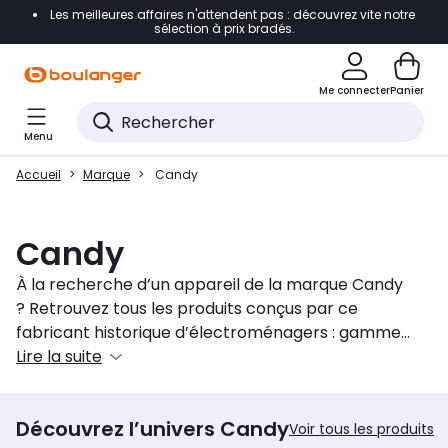
Les meilleures affaires n'attendent pas : découvrez vite notre
Accéder directement à la navigation
sélection à prix bradés.
Accéder directement au contenu
Me connecter
Panier
Accéder directement au pied de page
Menu
Accéder directement au chatbot
Accueil
Marque
Candy
Candy
À la recherche d’un appareil de la marque Candy
? Retrouvez tous les produits conçus par ce
fabricant historique d’électroménagers : gamme
froid (frigo, congélateur...), appareils pour faire la
Lire la suite
cuisine (fours, plaques de cuisson...), gros
électroménager pour laver (machine à laver le
Découvrez l’univers Candy
linge lavante séchante, lave-vaisselle classique,
Voir tous les produits