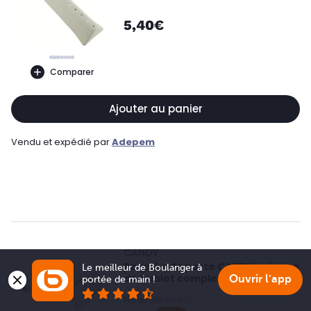
5,40€
Comparer
Ajouter au panier
Vendu et expédié par
Adepem
CANDY
Poignée de porte CANDY poignee
Le meilleur de Boulanger à 
de hublot complete
Ouvrir l'app
portée de main !
Prix de référence