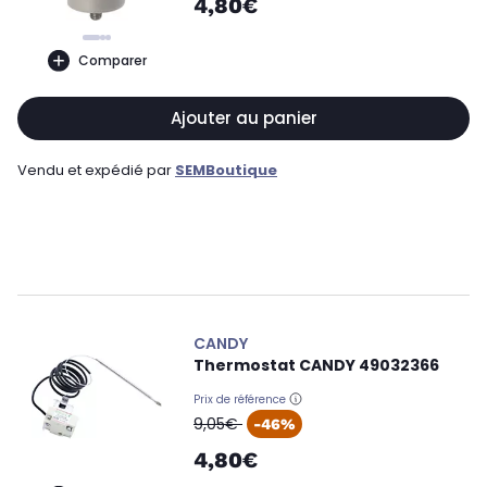
4,80€
Comparer
Ajouter au panier
Vendu et expédié par
SEMBoutique
CANDY
Thermostat CANDY 49032366
Prix de référence
oldPrice
9,05€
-46%
4,80€