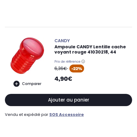
CANDY
Ampoule CANDY Lentille cache
voyant rouge 41030218, 44
Prix de référence
oldPrice
6,36€
-22%
4,90€
Comparer
Ajouter au panier
Vendu et expédié par
SOS Accessoire