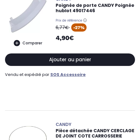
Poignée de porte CANDY Poignée
hublot 49017446
Prix de référence
oldPrice
6,77€
-27%
4,90€
Comparer
Ajouter au panier
Vendu et expédié par
SOS Accessoire
CANDY
Pièce détachée CANDY CERCLAGE
DE JOINT COTE CARROSSERIE