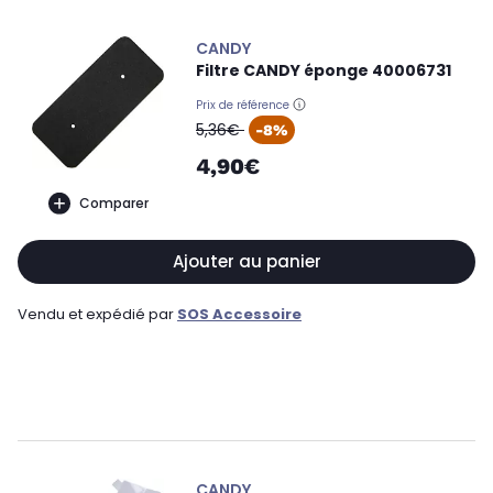
CANDY
Filtre CANDY éponge 40006731
Prix de référence
oldPrice
5,36€
-8%
4,90€
Comparer
Ajouter au panier
Vendu et expédié par
SOS Accessoire
CANDY