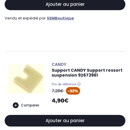
Ajouter au panier
Vendu et expédié par
SEMBoutique
CANDY
Support CANDY Support ressort
suspension 92673961
Prix de référence
oldPrice
7,28€
-32%
4,90€
Comparer
Ajouter au panier