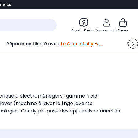
bradés.
e
Accéder directement au chatbot
Besoin d'aide ?
Me connecter
Panier
Réparer en illimité avec
Le Club Infinity
Econ
storique d’électroménagers : gamme froid
r laver (machine à laver le linge lavante
echnologies, Candy propose des appareils connectés