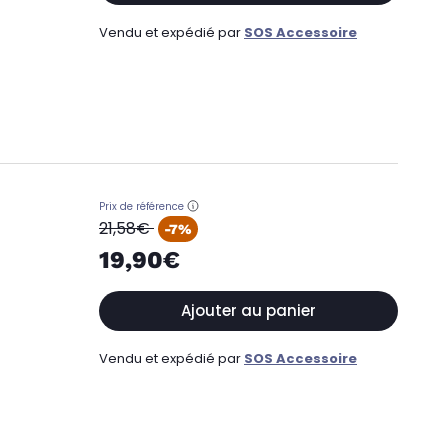
Vendu et expédié par
SOS Accessoire
Prix de référence
oldPrice
21,58€
-7%
19,90€
Ajouter au panier
Vendu et expédié par
SOS Accessoire