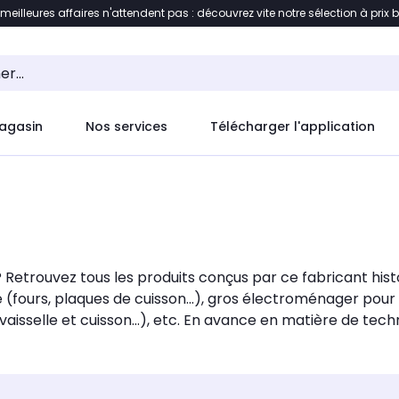
 meilleures affaires n'attendent pas : découvrez vite notre sélection à prix 
ement au contenu
Accéder directement au pied de pag
agasin
Nos services
Télécharger l'application
 Retrouvez tous les produits conçus par ce fabricant hi
ine (fours, plaques de cuisson...), gros électroménager pou
vaisselle et cuisson...), etc. En avance en matière de t