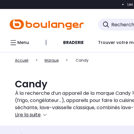
Les
Accéder directement à la navigation
Accéder direct
Menu
BRADERIE
Trouver votre m
Accueil
Marque
Candy
Candy
À la recherche d’un appareil de la marque Candy ?
(frigo, congélateur...), appareils pour faire la cuis
séchante, lave-vaisselle classique, combinés lave-
avec l'application Simply-fi.
Lire la suite