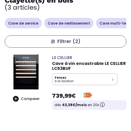
Clayette(s) en bois
(3 articles)
Cave de service
Cave de vieillissement
Cave multi-tem
Filtrer
(2)
LE CELLIER
Cave à vin encastrable LE CELLIER
LC53BUF
Pensez
à la location
739,99€
Comparer
dès
43,38€/mois
en 20x