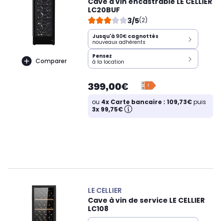
Cave à vin encastrable LE CELLIER
LC20BUF
3/5
(2)
Jusqu'à
90€
cagnottés
nouveaux adhérents
Pensez
Comparer
à la location
399,00€
ou
4x Carte bancaire : 109,73€
puis
3x 99,75€
LE CELLIER
Cave à vin de service LE CELLIER
LC108