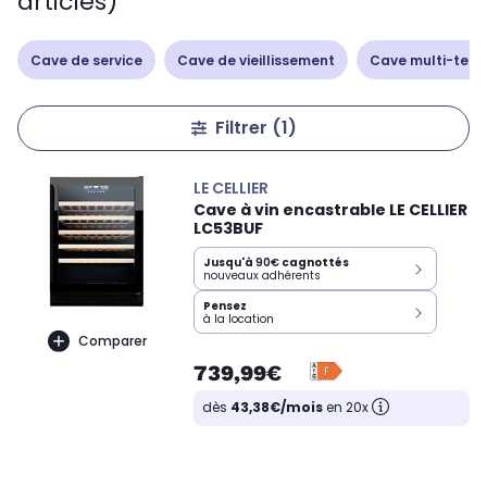
articles)
Cave de service
Cave de vieillissement
Cave multi-tem
Filtrer
(1)
LE CELLIER
Cave à vin encastrable LE CELLIER
LC53BUF
Jusqu'à
90€
cagnottés
nouveaux adhérents
Pensez
à la location
Comparer
739,99€
dès
43,38€/mois
en 20x