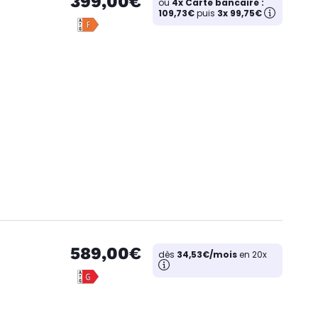
399,00€
ou
4x Carte bancaire :
109,73€
puis
3x 99,75€
589,00€
dès
34,53€/mois
en 20x