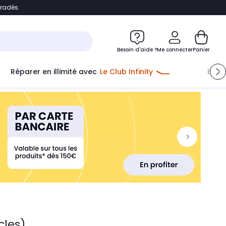
bradés.
ontenu
Accéder directement au pied de page
Besoin d'aide ?
Me connecter
Panier
Réparer en illimité avec
Le Club Infinity
Econ
cles)