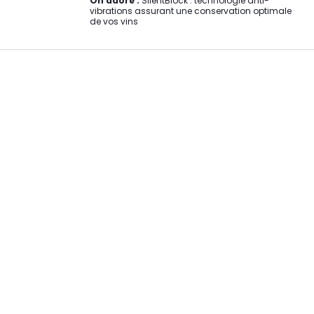
On adore :
SilentBlock : technologie anti-
vibrations assurant une conservation optimale
de vos vins