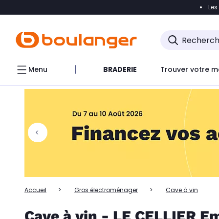
Les
Accéder directement à la navigation
Accéder directem
Accéder directement au chatbot
Menu
BRADERIE
Trouver votre m
Accueil
Gros électroménager
Cave à vin
Cave à vin - LE CELLIER 