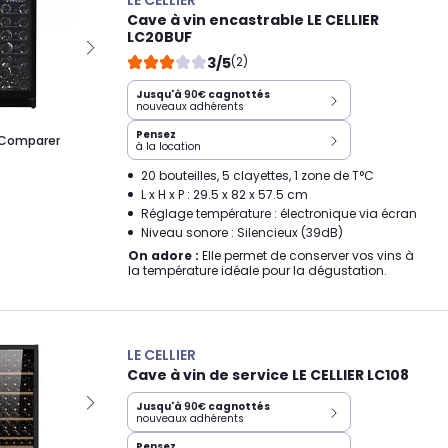
LE CELLIER
Cave à vin encastrable LE CELLIER
LC20BUF
3/5
(2)
Jusqu'à
90€
cagnottés
nouveaux adhérents
Pensez
Comparer
à la location
20 bouteilles, 5 clayettes, 1 zone de T°C
L x H x P : 29.5 x 82 x 57.5 cm
Réglage température : électronique via écran
Niveau sonore : Silencieux (39dB)
On adore :
Elle permet de conserver vos vins à
la température idéale pour la dégustation.
LE CELLIER
Cave à vin de service LE CELLIER LC108
Jusqu'à
90€
cagnottés
nouveaux adhérents
Pensez