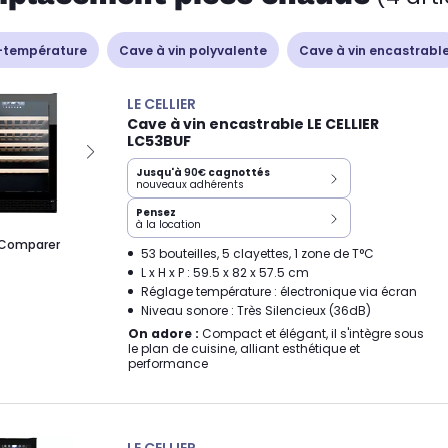
-température
Cave à vin polyvalente
Cave à vin encastrabl
LE CELLIER
Cave à vin encastrable LE CELLIER
LC53BUF
Jusqu'à
90€
cagnottés
nouveaux adhérents
Pensez
à la location
Comparer
53 bouteilles, 5 clayettes, 1 zone de T°C
L x H x P : 59.5 x 82 x 57.5 cm
Réglage température : électronique via écran
Niveau sonore : Très Silencieux (36dB)
On adore :
Compact et élégant, il s'intègre sous
le plan de cuisine, alliant esthétique et
performance