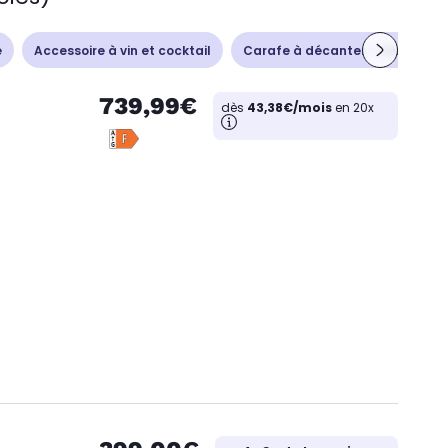
e
Accessoire à vin et cocktail
Carafe à décanter - Aérateur
739,99€
dès
43,38€/mois
en 20x