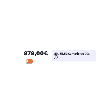
879,00€
dès
51,53€/mois
en 20x