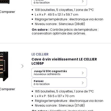
à la location
108 bouteilles, 5 clayettes, 1 zone de T°C
Comparer
L x H x P : 49.5 x 121.1 x 59.7 cm
Réglage température : électronique via écran
Niveau sonore : Silencieux (38dB)
On adore :
Contrôle précis de température :
conservation optimale des arômes.
LE CELLIER
Cave à vin vieillissement LE CELLIER
LC165P
Jusqu'à
90€
cagnottés
nouveaux adhérents
Pensez
à la location
Comparer
165 bouteilles, 5 clayettes, 1 zone de T°C
L x H x P : 59.5 x 137 x 70 cm
Réglage température : électronique via écran
Niveau sonore : Silencieux (37dB)