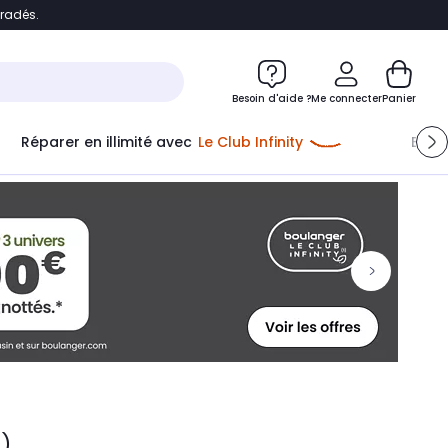
bradés.
ontenu
Accéder directement au pied de page
Besoin d'aide ?
Me connecter
Panier
Réparer en illimité avec
Le Club Infinity
Econ
s)