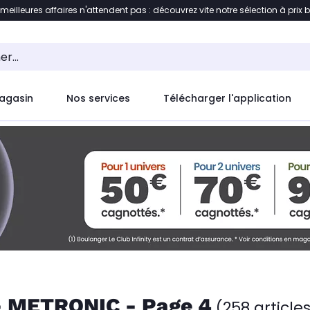
 meilleures affaires n'attendent pas : découvrez vite notre sélection à prix 
ent à la liste des produits
Accéder directement au c
agasin
Nos services
Télécharger l'application
- METRONIC - Page 4
(258 article