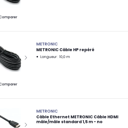
Comparer
METRONIC
METRONIC Câble HP repéré
Longueur : 10,0 m
Comparer
METRONIC
Câble Ethernet METRONIC Câble HDMI
mâle/mâle standard 1,5 m - no