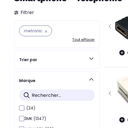
Filtrer
metronic
Tout effacer
Trier par
Marque
. (24)
3MK (1347)