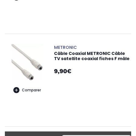
METRONIC
Câble Coaxial METRONIC Câble
TV satellite coaxial fiches F mâle
9,90€
Comparer