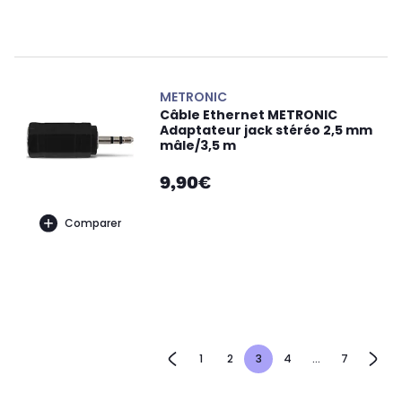
METRONIC
Câble Ethernet METRONIC
Adaptateur jack stéréo 2,5 mm
mâle/3,5 m
9,90€
Comparer
1
2
3
4
...
7