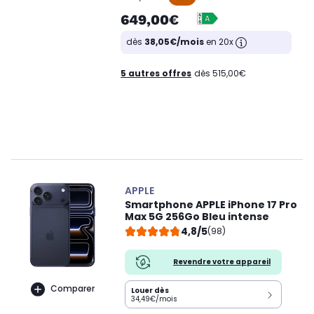
649,00€
dès
38,05€/mois
en 20x
5 autres offres
dès 515,00€
APPLE
Smartphone APPLE iPhone 17 Pro
Max 5G 256Go Bleu intense
4,8/5
(98)
Revendre votre appareil
Comparer
Louer dès
34,49€/mois