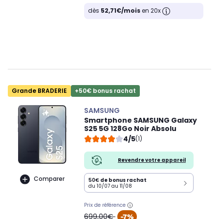
dès
52,71€/mois
en 20x
Grande BRADERIE
+50€ bonus rachat
SAMSUNG
Smartphone SAMSUNG Galaxy
S25 5G 128Go Noir Absolu
4/5
(1)
Revendre votre appareil
Comparer
50€
de bonus rachat
du 10/07 au 11/08
Prix de référence
oldPrice
699,00€
-7%