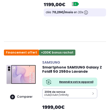
1199,00€
dès
70,29€/mois
en 20x
Financement offert
+200€ bonus rachat
SAMSUNG
Smartphone SAMSUNG Galaxy Z
Fold8 5G 256Go Lavande
Revendre votre appareil
200€ de remise
club/club+/infinity
Comparer
1999,00€