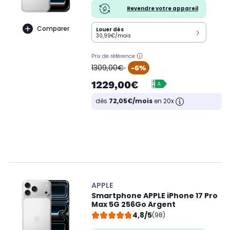
Revendre votre appareil
Comparer
Louer dès
30,99€/mois
Prix de référence
oldPrice
1309,00€
-6%
1229,00€
dès
72,05€/mois
en 20x
APPLE
Smartphone APPLE iPhone 17 Pro
Max 5G 256Go Argent
4,8/5
(98)