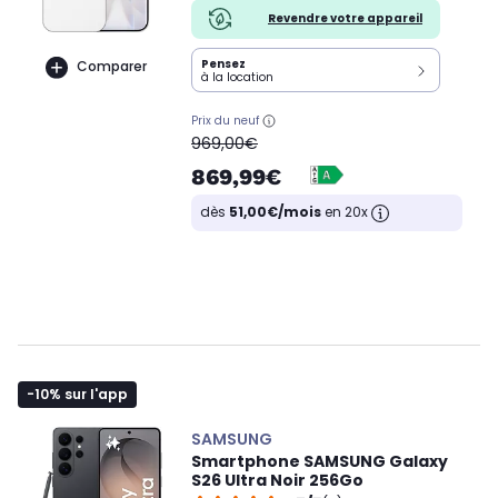
Revendre votre appareil
Pensez
Comparer
à la location
Prix du neuf
oldPrice
969,00€
869,99€
dès
51,00€/mois
en 20x
-10% sur l'app
SAMSUNG
Smartphone SAMSUNG Galaxy
S26 Ultra Noir 256Go