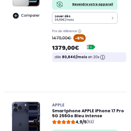
Revendre votre appareil
Comparer
Louer dès
34,49€/mois
Prix de référence
oldPrice
1479,00€
-6%
1379,00€
dès
80,84€/mois
en 20x
APPLE
Smartphone APPLE iPhone 17 Pro
5G 256Go Bleu intense
4,9/5
(53)