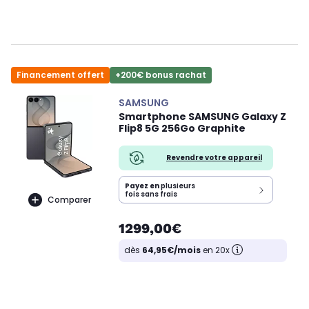
Financement offert
+200€ bonus rachat
SAMSUNG
Smartphone SAMSUNG Galaxy Z
Flip8 5G 256Go Graphite
Revendre votre appareil
Payez en
plusieurs
fois sans frais
Comparer
1299,00€
dès
64,95€/mois
en 20x