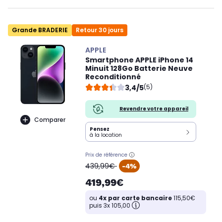
Grande BRADERIE
Retour 30 jours
APPLE
Smartphone APPLE iPhone 14
Minuit 128Go Batterie Neuve
Reconditionné
3,4/5
(5)
Revendre votre appareil
Comparer
Pensez
à la location
Prix de référence
oldPrice
439,99€
-4%
419,99€
ou
4x par carte bancaire
115,50€
puis 3x 105,00