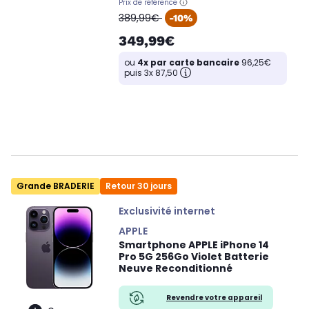
Prix de référence
oldPrice
389,99€
-10%
349,99€
ou
4x par carte bancaire
96,25€
puis 3x 87,50
Grande BRADERIE
Retour 30 jours
Exclusivité internet
APPLE
Smartphone APPLE iPhone 14
Pro 5G 256Go Violet Batterie
Neuve Reconditionné
Revendre votre appareil