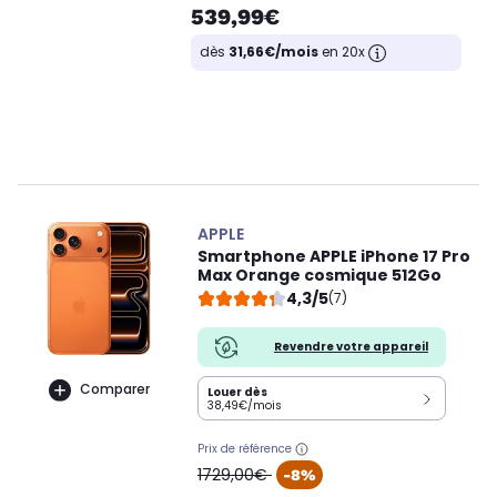
539,99€
dès
31,66€/mois
en 20x
APPLE
Smartphone APPLE iPhone 17 Pro
Max Orange cosmique 512Go
4,3/5
(7)
Revendre votre appareil
Comparer
Louer dès
38,49€/mois
Prix de référence
oldPrice
1729,00€
-8%