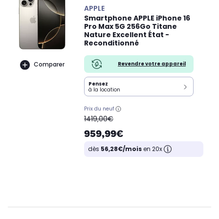
APPLE
Smartphone APPLE iPhone 16
Pro Max 5G 256Go Titane
Nature Excellent État -
Reconditionné
Revendre votre appareil
Comparer
Pensez
à la location
Prix du neuf
oldPrice
1419,00€
959,99€
dès
56,28€/mois
en 20x