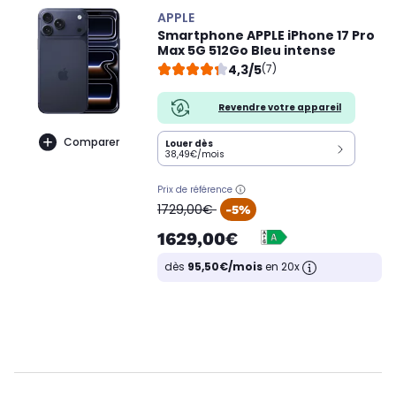
APPLE
Smartphone APPLE iPhone 17 Pro
Max 5G 512Go Bleu intense
4,3/5
(7)
Revendre votre appareil
Comparer
Louer dès
38,49€/mois
Prix de référence
oldPrice
1729,00€
-5%
1629,00€
dès
95,50€/mois
en 20x