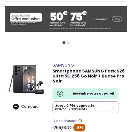
SAMSUNG
Smartphone SAMSUNG Pack S26
Ultra 5G 256 Go Noir + Buds4 Pro
Noir
Revendre votre appareil
Jusqu'à
75€
cagnottés
Comparer
nouveaux adhérents
Prix de référence
oldPrice
1269,00€
-5%