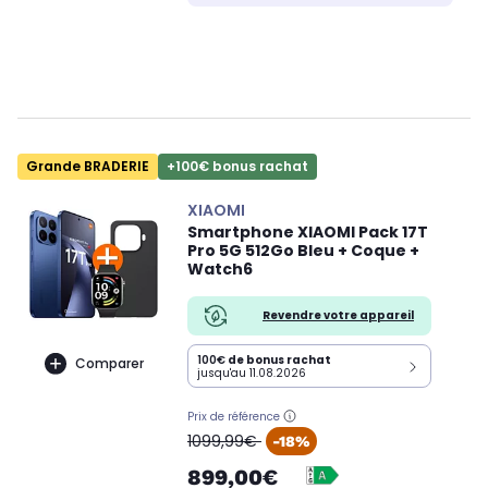
Grande BRADERIE
+100€ bonus rachat
XIAOMI
Smartphone XIAOMI Pack 17T
Pro 5G 512Go Bleu + Coque +
Watch6
Revendre votre appareil
100€
de bonus rachat
Comparer
jusqu'au 11.08.2026
Prix de référence
oldPrice
1099,99€
-18%
899,00€