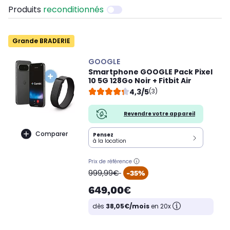
Produits
reconditionnés
Grande BRADERIE
GOOGLE
Smartphone GOOGLE Pack Pixel
10 5G 128Go Noir + Fitbit Air
4,3/5
(3)
Revendre votre appareil
Comparer
Pensez
à la location
Prix de référence
oldPrice
999,99€
-35%
649,00€
dès
38,05€/mois
en 20x