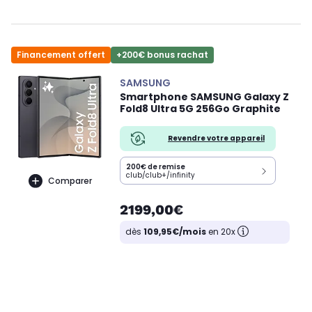
Financement offert
+200€ bonus rachat
SAMSUNG
Smartphone SAMSUNG Galaxy Z
Fold8 Ultra 5G 256Go Graphite
Revendre votre appareil
200€ de remise
club/club+/infinity
Comparer
2199,00€
dès
109,95€/mois
en 20x