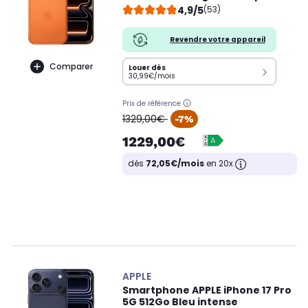
4,9/5
(53)
Revendre votre appareil
Comparer
Louer dès
30,99€/mois
Prix de référence
oldPrice
1329,00€
-7%
1229,00€
dès
72,05€/mois
en 20x
APPLE
Smartphone APPLE iPhone 17 Pro
5G 512Go Bleu intense