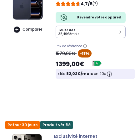
4,7/5
(7)
Revendre votre appareil
Comparer
Louer dès
35,49€/mois
Prix de référence
oldPrice
1579,00€
-11%
1399,00€
dès
82,02€/mois
en 20x
Retour 30 jours
Produit vérifié
Exclusivité internet