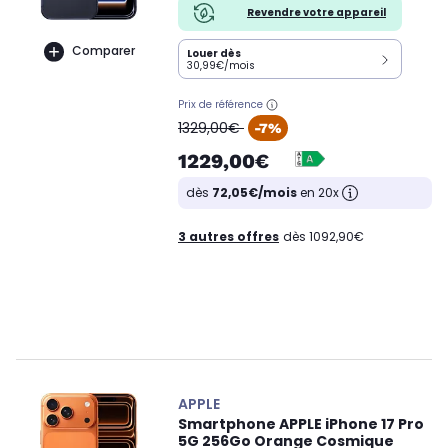
Revendre votre appareil
Comparer
Louer dès
30,99€/mois
Prix de référence
oldPrice
1329,00€
-7%
1229,00€
dès
72,05€/mois
en 20x
3 autres offres
dès 1092,90€
APPLE
Smartphone APPLE iPhone 17 Pro
5G 256Go Orange Cosmique