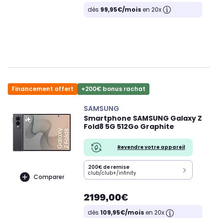
dès
99,95€/mois
en 20x
Financement offert
+200€ bonus rachat
SAMSUNG
Smartphone SAMSUNG Galaxy Z
Fold8 5G 512Go Graphite
Revendre votre appareil
200€ de remise
club/club+/infinity
Comparer
2199,00€
dès
109,95€/mois
en 20x