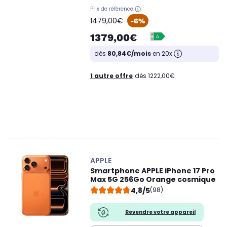
Prix de référence
oldPrice
1479,00€
-6%
1379,00€
dès
80,84€/mois
en 20x
1 autre offre
dès 1222,00€
APPLE
Smartphone APPLE iPhone 17 Pro
Max 5G 256Go Orange cosmique
4,8/5
(98)
Revendre votre appareil