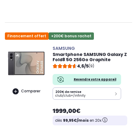
Financement offert
+200€ bonus rachat
SAMSUNG
Smartphone SAMSUNG Galaxy Z
Fold8 5G 256Go Graphite
4,6/5
(9)
Revendre votre appareil
Comparer
200€ de remise
club/club+/infinity
1999,00€
dès
99,95€/mois
en 20x