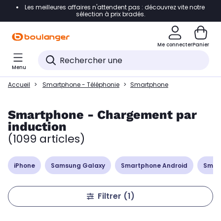
Les meilleures affaires n'attendent pas : découvrez vite notre
Accéder directement à la navigation
sélection à prix bradés.
Accéder directement à la liste des produits
Me connecter
Panier
Accéder directement au contenu
Menu
Accéder directement au pied de page
Accueil
Smartphone - Téléphonie
Smartphone
Accéder directement au chatbot
Smartphone - Chargement par
induction
(1099 articles)
iPhone
Samsung Galaxy
Smartphone Android
Smar
Filtrer
(1)