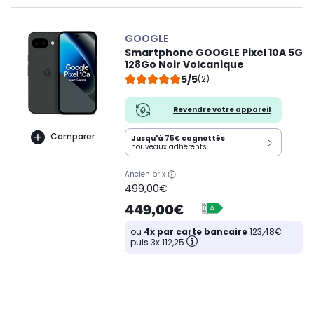
GOOGLE
Smartphone GOOGLE Pixel 10A 5G
128Go Noir Volcanique
5/5
(2)
Revendre votre appareil
Comparer
Jusqu'à
75€
cagnottés
nouveaux adhérents
Ancien prix
oldPrice
499,00€
449,00€
ou
4x par carte bancaire
123,48€
puis 3x 112,25