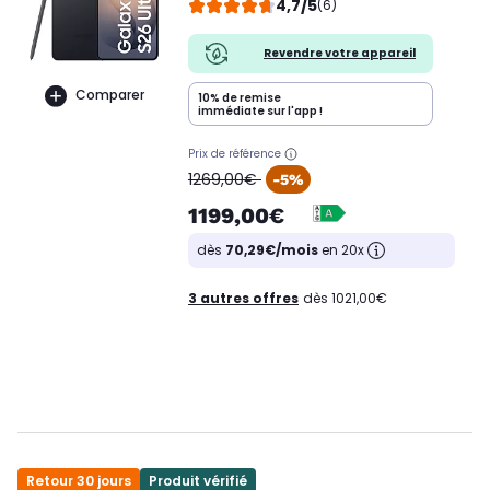
4,7/5
(6)
Revendre votre appareil
Comparer
10% de remise
immédiate sur l'app !
Prix de référence
oldPrice
1269,00€
-5%
1199,00€
dès
70,29€/mois
en 20x
3 autres offres
dès 1021,00€
Retour 30 jours
Produit vérifié