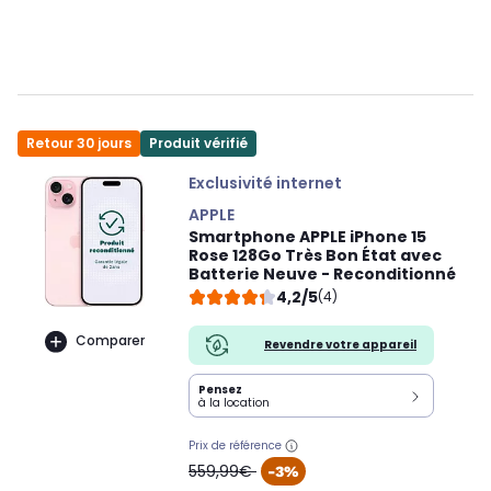
Retour 30 jours
Produit vérifié
Exclusivité internet
APPLE
Smartphone APPLE iPhone 15
Rose 128Go Très Bon État avec
Batterie Neuve - Reconditionné
4,2/5
(4)
Comparer
Revendre votre appareil
Pensez
à la location
Prix de référence
oldPrice
559,99€
-3%