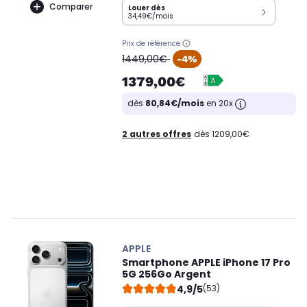
Comparer
Louer dès
34,49€/mois
Prix de référence
oldPrice
1449,00€
-4%
1379,00€
dès
80,84€/mois
en 20x
2 autres offres
dès 1209,00€
APPLE
Smartphone APPLE iPhone 17 Pro
5G 256Go Argent
4,9/5
(53)