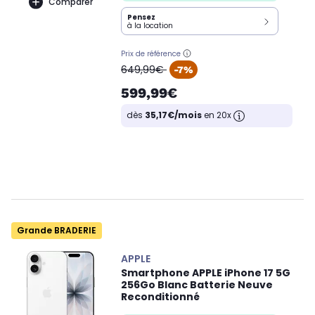
Comparer
Pensez
à la location
Prix de référence
oldPrice
649,99€
-7%
599,99€
dès
35,17€/mois
en 20x
Grande BRADERIE
APPLE
Smartphone APPLE iPhone 17 5G
256Go Blanc Batterie Neuve
Reconditionné