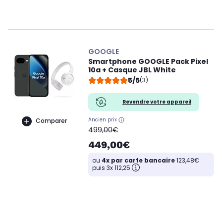
GOOGLE
Smartphone GOOGLE Pack Pixel
10a + Casque JBL White
5/5
(3)
Revendre votre appareil
Ancien prix
Comparer
oldPrice
499,00€
449,00€
ou
4x par carte bancaire
123,48€
puis 3x 112,25