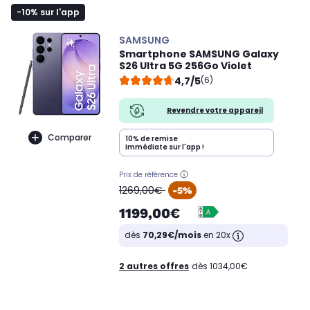
-10% sur l'app
SAMSUNG
Smartphone SAMSUNG Galaxy
S26 Ultra 5G 256Go Violet
4,7/5
(6)
Revendre votre appareil
Comparer
10% de remise
immédiate sur l'app !
Prix de référence
oldPrice
1269,00€
-5%
1199,00€
dès
70,29€/mois
en 20x
2 autres offres
dès 1034,00€