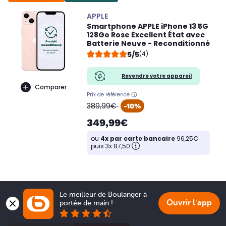
APPLE
Smartphone APPLE iPhone 13 5G
128Go Rose Excellent État avec
Batterie Neuve - Reconditionné
5/5
(4)
Revendre votre appareil
Comparer
Prix de référence
oldPrice
389,99€
-10%
349,99€
ou
4x par carte bancaire
96,25€
puis 3x 87,50
Le meilleur de Boulanger à 
Ouvrir l'app
portée de main !