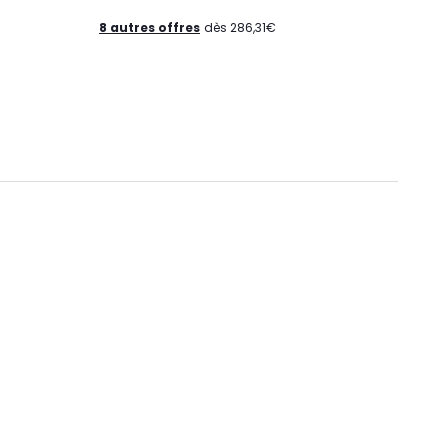
8 autres offres
dès 286,31€