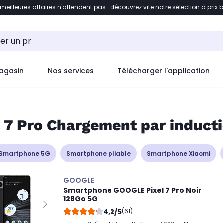
 meilleures affaires n'attendent pas : découvrez vite notre sélection à prix 
ent à la liste des produits
Accéder directement au c
agasin
Nos services
Télécharger l'application
 7 Pro Chargement par induct
Smartphone 5G
Smartphone pliable
Smartphone Xiaomi
GOOGLE
Smartphone GOOGLE Pixel 7 Pro Noir
128Go 5G
4,2/5
(61)