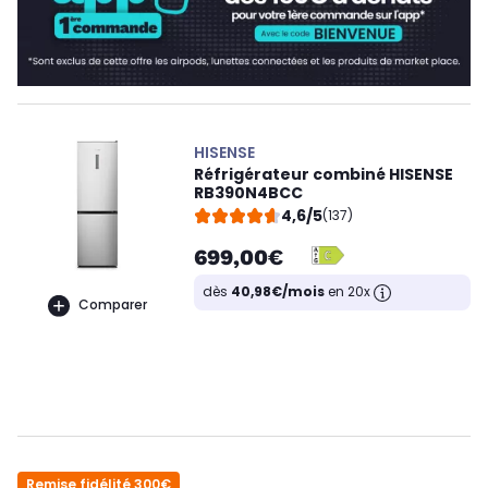
HISENSE
Réfrigérateur combiné HISENSE
RB390N4BCC
4,6/5
(137)
699,00€
dès
40,98€/mois
en 20x
Comparer
Remise fidélité 300€