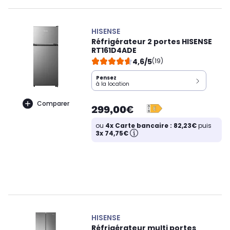
HISENSE
Réfrigérateur 2 portes HISENSE
RT161D4ADE
4,6/5
(19)
Pensez
à la location
Comparer
299,00€
ou
4x Carte bancaire : 82,23€
puis
3x 74,75€
HISENSE
Réfrigérateur multi portes