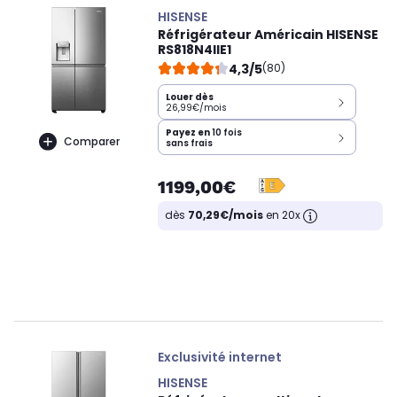
HISENSE
Réfrigérateur Américain HISENSE
RS818N4IIE1
4,3/5
(80)
Louer dès
26,99€/mois
Payez en
10 fois
Comparer
sans frais
1199,00€
dès
70,29€/mois
en 20x
Exclusivité internet
HISENSE