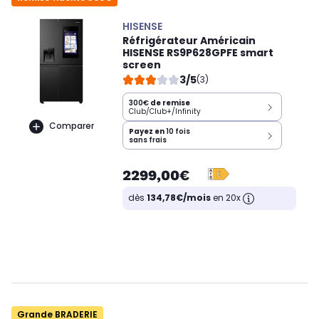
HISENSE
Réfrigérateur Américain
HISENSE RS9P628GPFE smart
screen
3/5
(3)
300€
de remise
Club/Club+/Infinity
Comparer
Payez en
10 fois
sans frais
2299,00€
dès
134,78€/mois
en 20x
Grande BRADERIE