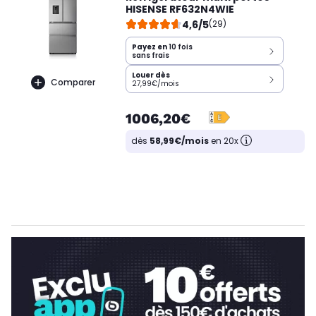
HISENSE RF632N4WIE
4,6/5
(29)
Payez en
10 fois
sans frais
Louer dès
Comparer
27,99€/mois
1006,20€
dès
58,99€/mois
en 20x