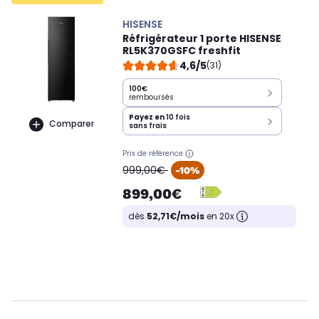
HISENSE
Réfrigérateur 1 porte HISENSE
RL5K370GSFC freshfit
4,6/5
(31)
100€
remboursés
Payez en
10 fois
Comparer
sans frais
Prix de référence
oldPrice
999,00€
-10%
899,00€
dès
52,71€/mois
en 20x