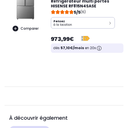
Réfrigérateur multi portes
HISENSE RF815N4SASE
5/5
(6)
Pensez
à la location
Comparer
973,99€
dès
57,10€/mois
en 20x
À découvrir également