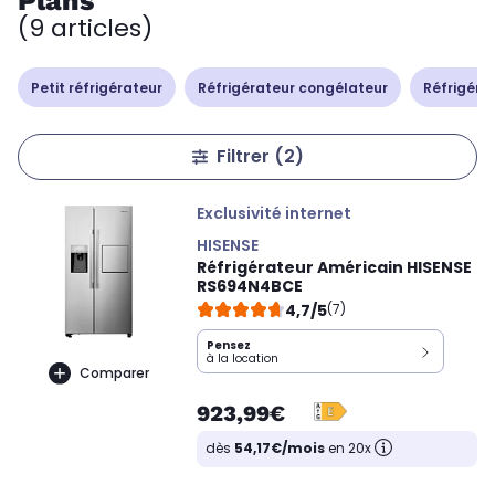
Plans
(9 articles)
Petit réfrigérateur
Réfrigérateur congélateur
Réfrigérat
Filtrer
(2)
Exclusivité internet
HISENSE
Réfrigérateur Américain HISENSE
RS694N4BCE
4,7/5
(7)
Pensez
à la location
Comparer
923,99€
dès
54,17€/mois
en 20x