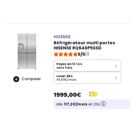
HISENSE
Réfrigérateur multi portes
HISENSE RQ640P5SSD
5/5
(1)
Payez en
10 fois
sans frais
Louer dès
Comparer
44,99€/mois
1999,00€
dès
117,2€/mois
en 20x