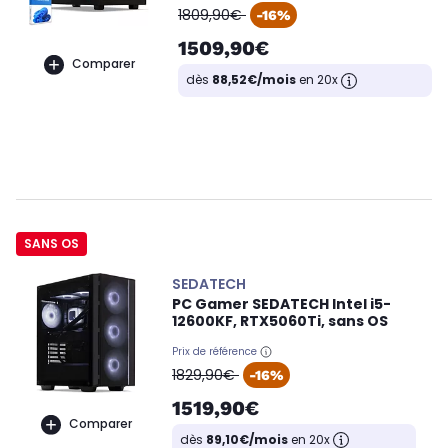
oldPrice
1809,90€
-16%
1509,90€
Comparer
dès
88,52€/mois
en 20x
SANS OS
SEDATECH
PC Gamer SEDATECH Intel i5-
12600KF, RTX5060Ti, sans OS
Prix de référence
oldPrice
1829,90€
-16%
1519,90€
Comparer
dès
89,10€/mois
en 20x