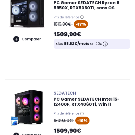
PC Gamer SEDATECH Ryzen 9
5950X, RTX5060Ti, sans OS
Prix de référence
oldPrice
1819,90€
-17%
1509,90€
Comparer
dès
88,52€/mois
en 20x
SEDATECH
PC Gamer SEDATECH Intel i5-
12400F, RTX4060Ti, Win 11
Prix de référence
oldPrice
1809,90€
-16%
1509,90€