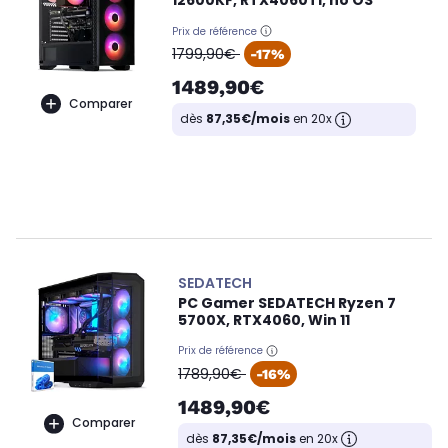
12600KF, RTX4060Ti, no OS
Prix de référence
oldPrice
1799,90€
-17%
1489,90€
Comparer
dès
87,35€/mois
en 20x
SEDATECH
PC Gamer SEDATECH Ryzen 7
5700X, RTX4060, Win 11
Prix de référence
oldPrice
1789,90€
-16%
1489,90€
Comparer
dès
87,35€/mois
en 20x