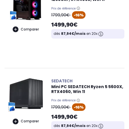
Prix de référence
oldPrice
1799,90€
-16%
1499,90€
Comparer
dès
87,94€/mois
en 20x
SEDATECH
Mini PC SEDATECH Ryzen 5 5600X,
RTX4060, Win 11
Prix de référence
oldPrice
1799,90€
-16%
1499,90€
Comparer
dès
87,94€/mois
en 20x