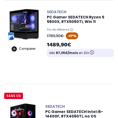
SEDATECH
PC Gamer SEDATECH Ryzen 5
5600X, RTX5060Ti, Win 11
Prix de référence
oldPrice
1789,90€
-17%
1489,90€
Comparer
dès
87,35€/mois
en 20x
SANS OS
SEDATECH
PC Gamer SEDATECH Intel i5-
14400F, RTX4060Ti, no OS