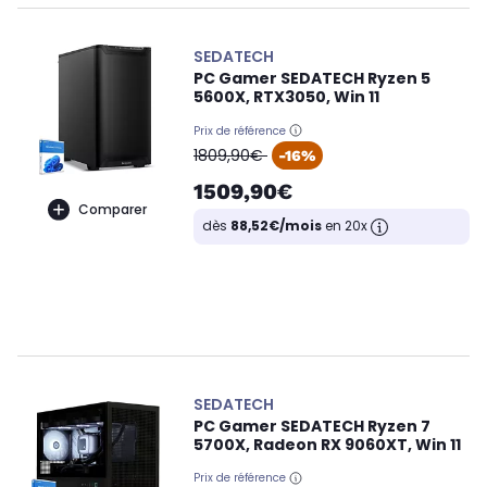
SEDATECH
PC Gamer SEDATECH Ryzen 5
5600X, RTX3050, Win 11
Prix de référence
oldPrice
1809,90€
-16%
1509,90€
Comparer
dès
88,52€/mois
en 20x
SEDATECH
PC Gamer SEDATECH Ryzen 7
5700X, Radeon RX 9060XT, Win 11
Prix de référence