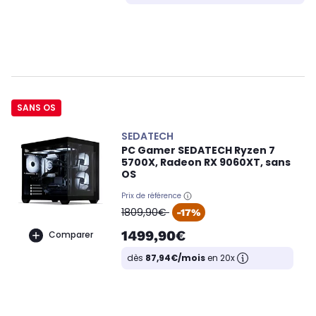
SANS OS
SEDATECH
PC Gamer SEDATECH Ryzen 7
5700X, Radeon RX 9060XT, sans
OS
Prix de référence
oldPrice
1809,90€
-17%
1499,90€
Comparer
dès
87,94€/mois
en 20x