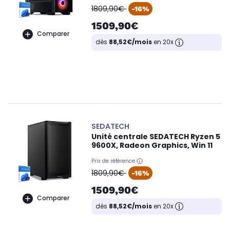
oldPrice
1809,90€
-16%
1509,90€
Comparer
dès
88,52€/mois
en 20x
SEDATECH
Unité centrale SEDATECH Ryzen 5
9600X, Radeon Graphics, Win 11
Prix de référence
oldPrice
1809,90€
-16%
1509,90€
Comparer
dès
88,52€/mois
en 20x