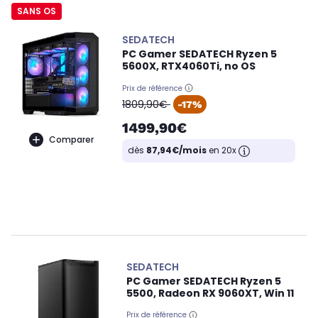
SANS OS
SEDATECH
PC Gamer SEDATECH Ryzen 5
5600X, RTX4060Ti, no OS
Prix de référence
oldPrice
1809,90€
-17%
1499,90€
Comparer
dès
87,94€/mois
en 20x
SEDATECH
PC Gamer SEDATECH Ryzen 5
5500, Radeon RX 9060XT, Win 11
Prix de référence