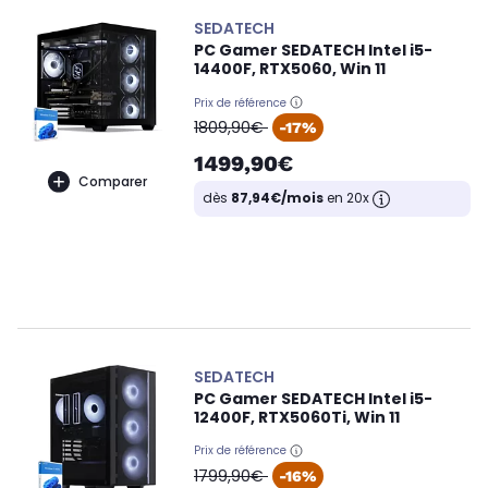
SEDATECH
PC Gamer SEDATECH Intel i5-
14400F, RTX5060, Win 11
Prix de référence
oldPrice
1809,90€
-17%
1499,90€
Comparer
dès
87,94€/mois
en 20x
SEDATECH
PC Gamer SEDATECH Intel i5-
12400F, RTX5060Ti, Win 11
Prix de référence
oldPrice
1799,90€
-16%