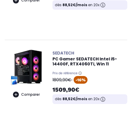
Comparer
dès
88,52€/mois
en 20x
SEDATECH
PC Gamer SEDATECH Intel i5-
14400F, RTX4060Ti, Win 11
Prix de référence
oldPrice
1809,90€
-16%
1509,90€
Comparer
dès
88,52€/mois
en 20x