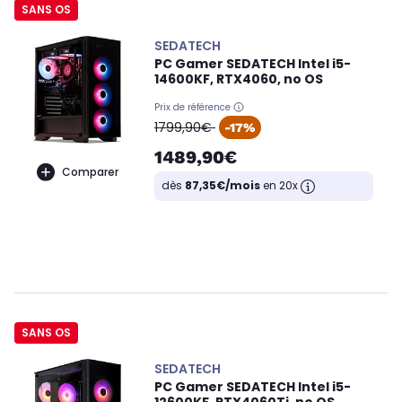
SANS OS
SEDATECH
PC Gamer SEDATECH Intel i5-
14600KF, RTX4060, no OS
Prix de référence
oldPrice
1799,90€
-17%
1489,90€
Comparer
dès
87,35€/mois
en 20x
SANS OS
SEDATECH
PC Gamer SEDATECH Intel i5-