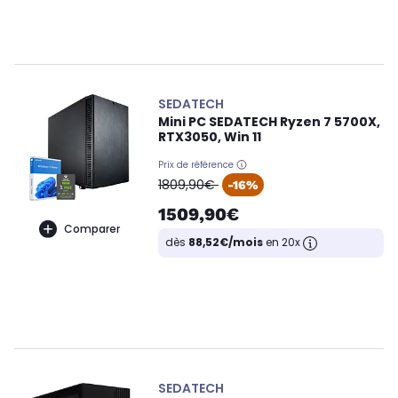
SEDATECH
Mini PC SEDATECH Ryzen 7 5700X,
RTX3050, Win 11
Prix de référence
oldPrice
1809,90€
-16%
1509,90€
Comparer
dès
88,52€/mois
en 20x
SEDATECH