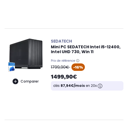
SEDATECH
Mini PC SEDATECH Intel i5-12400,
Intel UHD 730, Win 11
Prix de référence
oldPrice
1799,90€
-16%
1499,90€
Comparer
dès
87,94€/mois
en 20x