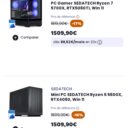
PC Gamer SEDATECH Ryzen 7
5700X, RTX5060Ti, Win 11
Prix de référence
oldPrice
1819,90€
-17%
1509,90€
Comparer
dès
88,52€/mois
en 20x
SEDATECH
Mini PC SEDATECH Ryzen 5 5600X,
RTX4060, Win 11
Prix de référence
oldPrice
1809,90€
-16%
1509,90€