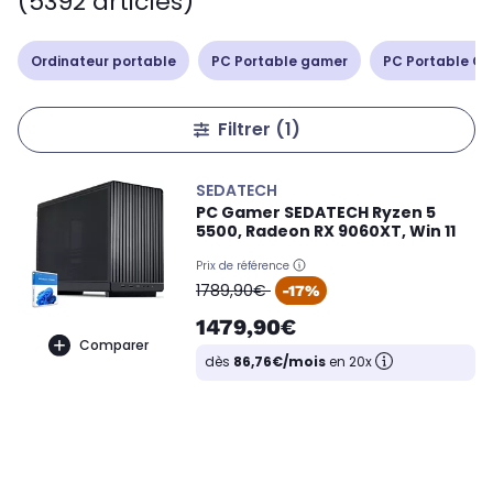
(5392 articles)
Ordinateur portable
PC Portable gamer
PC Portable Cop
Filtrer
(1)
SEDATECH
PC Gamer SEDATECH Ryzen 5
5500, Radeon RX 9060XT, Win 11
Prix de référence
oldPrice
1789,90€
-17%
1479,90€
Comparer
dès
86,76€/mois
en 20x