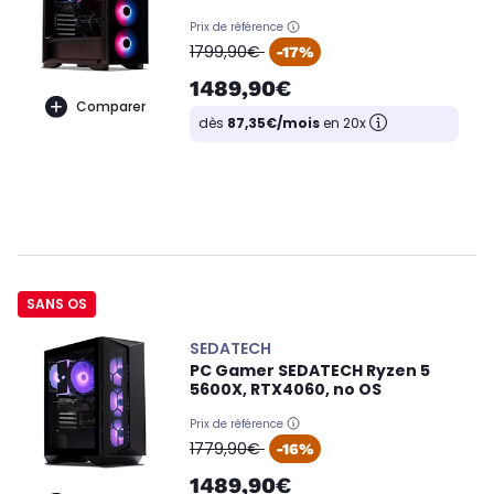
Prix de référence
oldPrice
1799,90€
-17%
1489,90€
Comparer
dès
87,35€/mois
en 20x
SANS OS
SEDATECH
PC Gamer SEDATECH Ryzen 5
5600X, RTX4060, no OS
Prix de référence
oldPrice
1779,90€
-16%
1489,90€