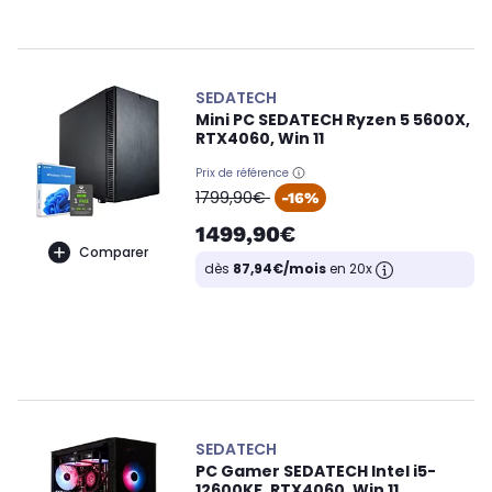
SEDATECH
Mini PC SEDATECH Ryzen 5 5600X,
RTX4060, Win 11
Prix de référence
oldPrice
1799,90€
-16%
1499,90€
Comparer
dès
87,94€/mois
en 20x
SEDATECH
PC Gamer SEDATECH Intel i5-
12600KF, RTX4060, Win 11