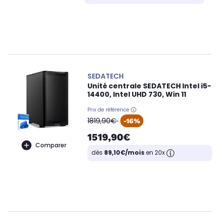
SEDATECH
Unité centrale SEDATECH Intel i5-
14400, Intel UHD 730, Win 11
Prix de référence
oldPrice
1819,90€
-16%
1519,90€
Comparer
dès
89,10€/mois
en 20x