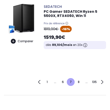
SEDATECH
PC Gamer SEDATECH Ryzen 5
5600X, RTX4060, Win 11
Prix de référence
oldPrice
1819,90€
-16%
1519,90€
Comparer
dès
89,10€/mois
en 20x
1
...
6
7
8
...
135