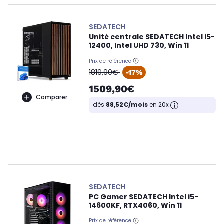
SEDATECH
Unité centrale SEDATECH Intel i5-
12400, Intel UHD 730, Win 11
Prix de référence
oldPrice
1819,90€
-17%
1509,90€
Comparer
dès
88,52€/mois
en 20x
SEDATECH
PC Gamer SEDATECH Intel i5-
14600KF, RTX4060, Win 11
Prix de référence