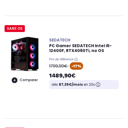
SANS OS
SEDATECH
PC Gamer SEDATECH Intel i5-
12400F, RTX4060Ti, no OS
Prix de référence
oldPrice
1799,90€
-17%
1489,90€
Comparer
dès
87,35€/mois
en 20x