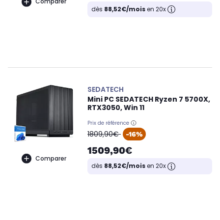
Comparer
dès
88,52€/mois
en 20x
SEDATECH
Mini PC SEDATECH Ryzen 7 5700X,
RTX3050, Win 11
Prix de référence
oldPrice
1809,90€
-16%
1509,90€
Comparer
dès
88,52€/mois
en 20x