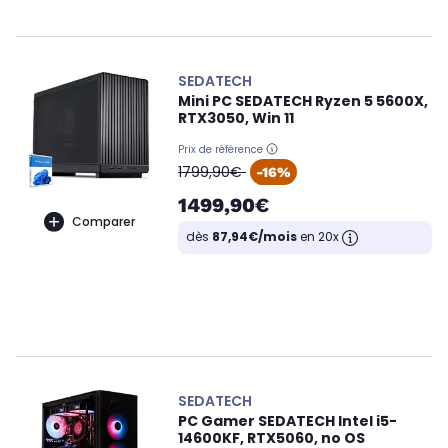
SEDATECH
Mini PC SEDATECH Ryzen 5 5600X,
RTX3050, Win 11
Prix de référence
oldPrice
1799,90€
-16%
1499,90€
Comparer
dès
87,94€/mois
en 20x
SEDATECH
PC Gamer SEDATECH Intel i5-
14600KF, RTX5060, no OS