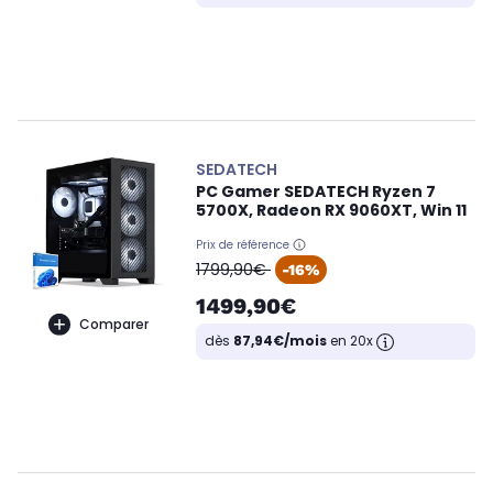
SEDATECH
PC Gamer SEDATECH Ryzen 7
5700X, Radeon RX 9060XT, Win 11
Prix de référence
oldPrice
1799,90€
-16%
1499,90€
Comparer
dès
87,94€/mois
en 20x