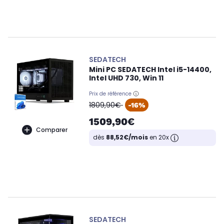
SEDATECH
Mini PC SEDATECH Intel i5-14400,
Intel UHD 730, Win 11
Prix de référence
oldPrice
1809,90€
-16%
1509,90€
Comparer
dès
88,52€/mois
en 20x
SEDATECH