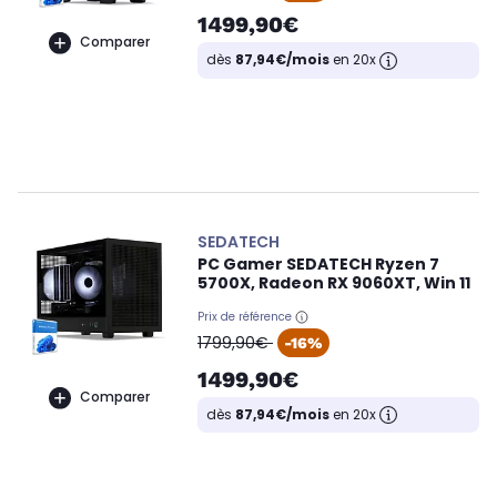
1499,90€
Comparer
dès
87,94€/mois
en 20x
SEDATECH
PC Gamer SEDATECH Ryzen 7
5700X, Radeon RX 9060XT, Win 11
Prix de référence
oldPrice
1799,90€
-16%
1499,90€
Comparer
dès
87,94€/mois
en 20x