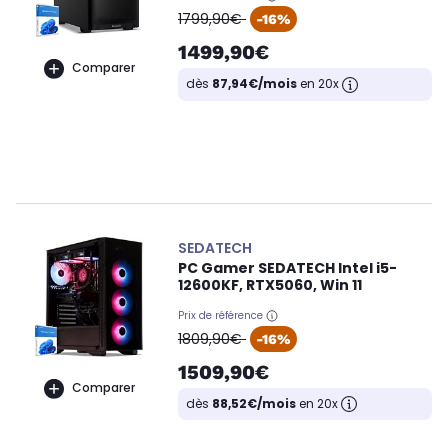
oldPrice
1799,90€
-16%
1499,90€
Comparer
dès
87,94€/mois
en 20x
SEDATECH
PC Gamer SEDATECH Intel i5-
12600KF, RTX5060, Win 11
Prix de référence
oldPrice
1809,90€
-16%
1509,90€
Comparer
dès
88,52€/mois
en 20x