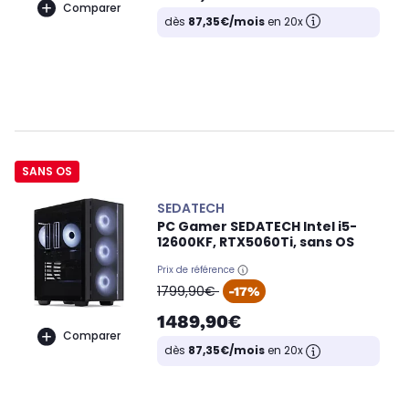
Comparer
dès
87,35€/mois
en 20x
SANS OS
SEDATECH
PC Gamer SEDATECH Intel i5-
12600KF, RTX5060Ti, sans OS
Prix de référence
oldPrice
1799,90€
-17%
1489,90€
Comparer
dès
87,35€/mois
en 20x