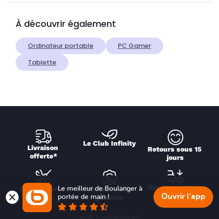
À découvrir également
Ordinateur portable
PC Gamer
Tablette
Le Club Infinity
Livraison 
Retours sous 15 
offerte*
jours
Boulanger Drive
Le meilleur de Boulanger à 
Service après 
Meilleurs prix 
Ouvrir l'app
portée de main !
vente
garantis
Voir conditions*