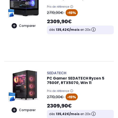
Prix de référence
oldPrice
2719,90€
-15%
2309,90€
Comparer
dès
135,42€/mois
en 20x
SEDATECH
PC Gamer SEDATECH Ryzen 5
7500F, RTX5070, Win 11
Prix de référence
oldPrice
2719,90€
-15%
2309,90€
Comparer
dès
135,42€/mois
en 20x