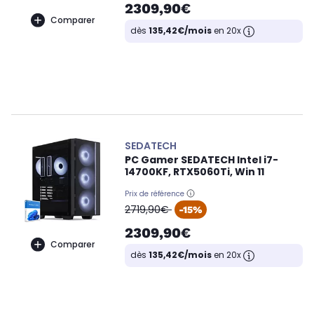
2309,90€
Comparer
dès
135,42€/mois
en 20x
SEDATECH
PC Gamer SEDATECH Intel i7-
14700KF, RTX5060Ti, Win 11
Prix de référence
oldPrice
2719,90€
-15%
2309,90€
Comparer
dès
135,42€/mois
en 20x