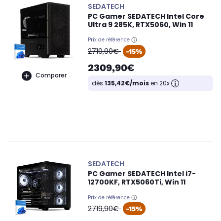
SEDATECH
PC Gamer SEDATECH Intel Core
Ultra 9 285K, RTX5060, Win 11
Prix de référence
oldPrice
2719,90€
-15%
2309,90€
Comparer
dès
135,42€/mois
en 20x
SEDATECH
PC Gamer SEDATECH Intel i7-
12700KF, RTX5060Ti, Win 11
Prix de référence
oldPrice
2719,90€
-15%