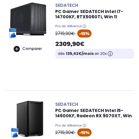
SEDATECH
PC Gamer SEDATECH Intel i7-
14700KF, RTX5060Ti, Win 11
Prix de référence
oldPrice
2719,90€
-15%
2309,90€
Comparer
dès
135,42€/mois
en 20x
SEDATECH
PC Gamer SEDATECH Intel i5-
14600KF, Radeon RX 9070XT, Win
Prix de référence
oldPrice
2719,90€
-15%