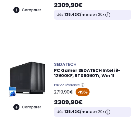
2309,90€
Comparer
dès
135,42€/mois
en 20x
SEDATECH
PC Gamer SEDATECH Intel i9-
12900KF, RTX5060Ti, Win 11
Prix de référence
oldPrice
2719,90€
-15%
2309,90€
Comparer
dès
135,42€/mois
en 20x