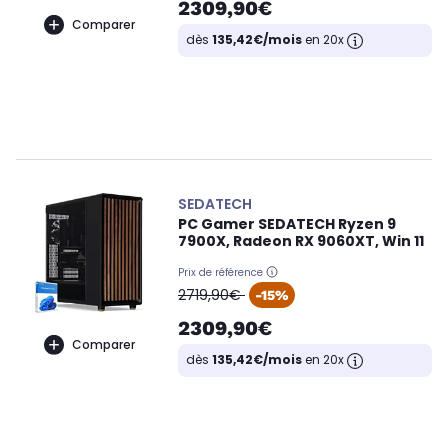
2309,90€
Comparer
dès
135,42€/mois
en 20x
SEDATECH
PC Gamer SEDATECH Ryzen 9
7900X, Radeon RX 9060XT, Win 11
Prix de référence
oldPrice
2719,90€
-15%
2309,90€
Comparer
dès
135,42€/mois
en 20x