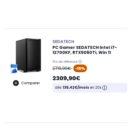
SEDATECH
PC Gamer SEDATECH Intel i7-
12700KF, RTX5060Ti, Win 11
Prix de référence
oldPrice
2719,90€
-15%
2309,90€
Comparer
dès
135,42€/mois
en 20x