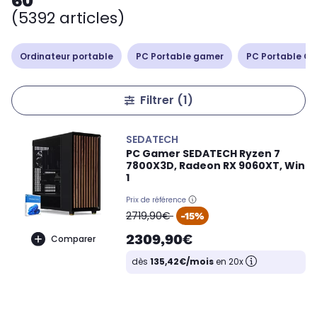
60
(5392 articles)
Ordinateur portable
PC Portable gamer
PC Portable Cop
Filtrer
(1)
SEDATECH
PC Gamer SEDATECH Ryzen 7
7800X3D, Radeon RX 9060XT, Win
1
Prix de référence
oldPrice
2719,90€
-15%
2309,90€
Comparer
dès
135,42€/mois
en 20x