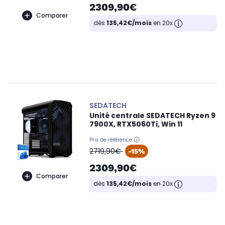
2309,90€
Comparer
dès
135,42€/mois
en 20x
SEDATECH
Unité centrale SEDATECH Ryzen 9
7900X, RTX5060Ti, Win 11
Prix de référence
oldPrice
2719,90€
-15%
2309,90€
Comparer
dès
135,42€/mois
en 20x