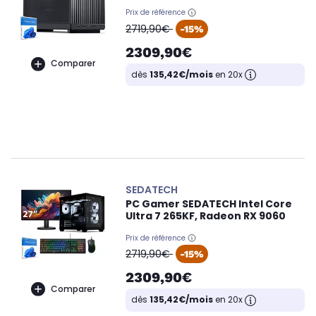
Prix de référence
oldPrice
2719,90€
-15%
2309,90€
Comparer
dès
135,42€/mois
en 20x
SEDATECH
PC Gamer SEDATECH Intel Core
Ultra 7 265KF, Radeon RX 9060
Prix de référence
oldPrice
2719,90€
-15%
2309,90€
Comparer
dès
135,42€/mois
en 20x