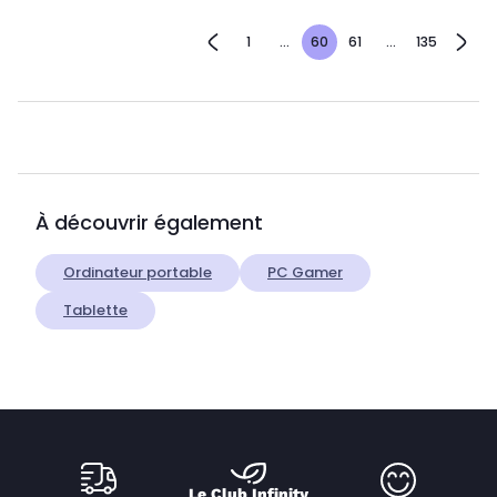
1
...
60
61
...
135
À découvrir également
Ordinateur portable
PC Gamer
Tablette
Le Club Infinity