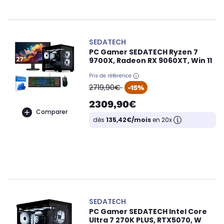
SEDATECH
PC Gamer SEDATECH Ryzen 7
9700X, Radeon RX 9060XT, Win 11
Prix de référence
oldPrice
2719,90€
-15%
2309,90€
Comparer
dès
135,42€/mois
en 20x
SEDATECH
PC Gamer SEDATECH Intel Core
Ultra 7 270K PLUS, RTX5070, W