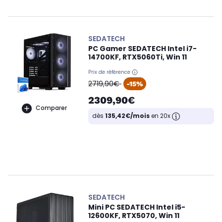
SEDATECH
PC Gamer SEDATECH Intel i7-
14700KF, RTX5060Ti, Win 11
Prix de référence
oldPrice
2719,90€
-15%
2309,90€
Comparer
dès
135,42€/mois
en 20x
SEDATECH
Mini PC SEDATECH Intel i5-
12600KF, RTX5070, Win 11