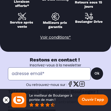
Livraison 
Retours sous 15 
offerte*
jours
Boulanger Drive
Service après 
Meilleurs prix 
vente
garantis
Voir conditions*
Restons en contact !
Inscrivez-vous à la newsletter
Ok
Ou retrouvez-nous sur :
Téléchargez l'application Boulanger !
Le meilleur de Boulanger à 
Profitez d'avantages exclusifs, du suivi de votre
Ouvrir l'app
portée de main !
commande, de conseils d'entretien et plus
encore.