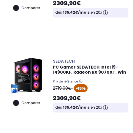
2309,90€
Comparer
dès
135,42€/mois
en 20x
SEDATECH
PC Gamer SEDATECH Intel i9-
14900KF, Radeon RX 9070XT, Win
Prix de référence
oldPrice
2719,90€
-15%
2309,90€
Comparer
dès
135,42€/mois
en 20x