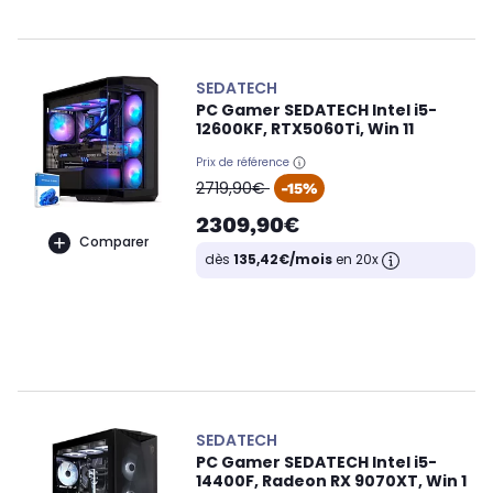
SEDATECH
PC Gamer SEDATECH Intel i5-
12600KF, RTX5060Ti, Win 11
Prix de référence
oldPrice
2719,90€
-15%
2309,90€
Comparer
dès
135,42€/mois
en 20x
SEDATECH
PC Gamer SEDATECH Intel i5-
14400F, Radeon RX 9070XT, Win 1