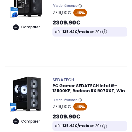
Prix de référence
oldPrice
2719,90€
-15%
2309,90€
Comparer
dès
135,42€/mois
en 20x
SEDATECH
PC Gamer SEDATECH Intel i9-
12900KF, Radeon RX 9070XT, Win
Prix de référence
oldPrice
2719,90€
-15%
2309,90€
Comparer
dès
135,42€/mois
en 20x