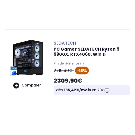
SEDATECH
PC Gamer SEDATECH Ryzen 9
9900X, RTX4060, Win 11
Prix de référence
oldPrice
2719,90€
-15%
2309,90€
Comparer
dès
135,42€/mois
en 20x