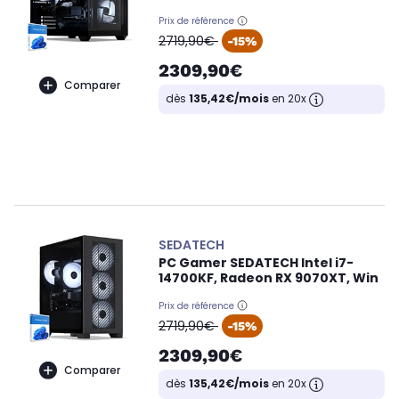
Prix de référence
oldPrice
2719,90€
-15%
2309,90€
Comparer
dès
135,42€/mois
en 20x
SEDATECH
PC Gamer SEDATECH Intel i7-
14700KF, Radeon RX 9070XT, Win
Prix de référence
oldPrice
2719,90€
-15%
2309,90€
Comparer
dès
135,42€/mois
en 20x