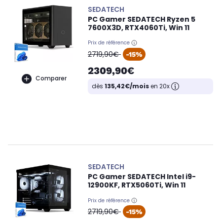
SEDATECH
PC Gamer SEDATECH Ryzen 5
7600X3D, RTX4060Ti, Win 11
Prix de référence
oldPrice
2719,90€
-15%
2309,90€
Comparer
dès
135,42€/mois
en 20x
SEDATECH
PC Gamer SEDATECH Intel i9-
12900KF, RTX5060Ti, Win 11
Prix de référence
oldPrice
2719,90€
-15%