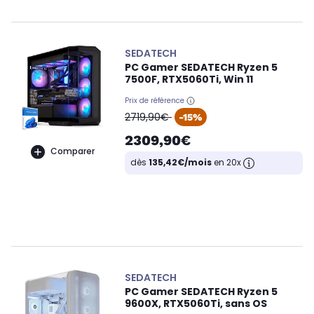
SEDATECH
PC Gamer SEDATECH Ryzen 5
7500F, RTX5060Ti, Win 11
Prix de référence
oldPrice
2719,90€
-15%
2309,90€
Comparer
dès
135,42€/mois
en 20x
SEDATECH
PC Gamer SEDATECH Ryzen 5
9600X, RTX5060Ti, sans OS