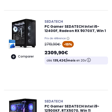
SEDATECH
PC Gamer SEDATECH Intel i5-
12400F, Radeon RX 9070XT, Win 1
Prix de référence
oldPrice
2719,90€
-15%
2309,90€
Comparer
dès
135,42€/mois
en 20x
SEDATECH
PC Gamer SEDATECH Intel i9-
12900KF, RTX5070, Win 11