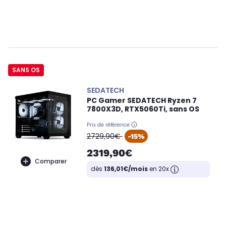
SANS OS
SEDATECH
PC Gamer SEDATECH Ryzen 7
7800X3D, RTX5060Ti, sans OS
Prix de référence
oldPrice
2729,90€
-15%
2319,90€
Comparer
dès
136,01€/mois
en 20x