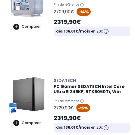
Prix de référence
oldPrice
2709,90€
-14%
2319,90€
Comparer
dès
136,01€/mois
en 20x
SEDATECH
PC Gamer SEDATECH Intel Core
Ultra 5 245KF, RTX5060Ti, Win
Prix de référence
oldPrice
2729,90€
-15%
2319,90€
Comparer
dès
136,01€/mois
en 20x