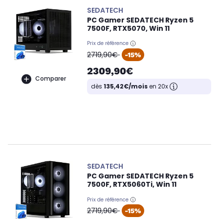
SEDATECH
PC Gamer SEDATECH Ryzen 5
7500F, RTX5070, Win 11
Prix de référence
oldPrice
2719,90€
-15%
2309,90€
Comparer
dès
135,42€/mois
en 20x
SEDATECH
PC Gamer SEDATECH Ryzen 5
7500F, RTX5060Ti, Win 11
Prix de référence
oldPrice
2719,90€
-15%