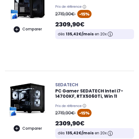
Prix de référence
oldPrice
2719,90€
-15%
2309,90€
Comparer
dès
135,42€/mois
en 20x
SEDATECH
PC Gamer SEDATECH Intel i7-
14700KF, RTX5060Ti, Win 11
Prix de référence
oldPrice
2719,90€
-15%
2309,90€
Comparer
dès
135,42€/mois
en 20x