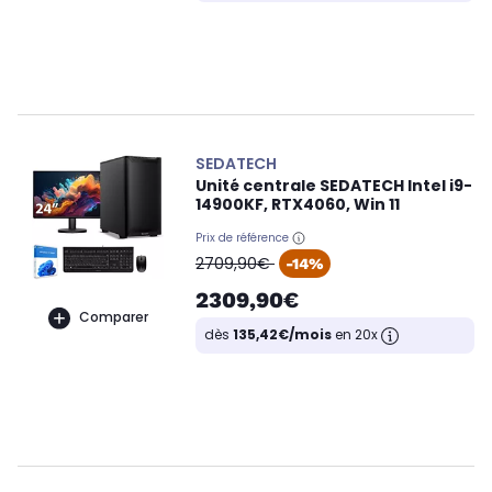
SEDATECH
Unité centrale SEDATECH Intel i9-
14900KF, RTX4060, Win 11
Prix de référence
oldPrice
2709,90€
-14%
2309,90€
Comparer
dès
135,42€/mois
en 20x