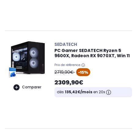
SEDATECH
PC Gamer SEDATECH Ryzen 5
9600X, Radeon RX 9070XT, Win 11
Prix de référence
oldPrice
2719,90€
-15%
2309,90€
Comparer
dès
135,42€/mois
en 20x