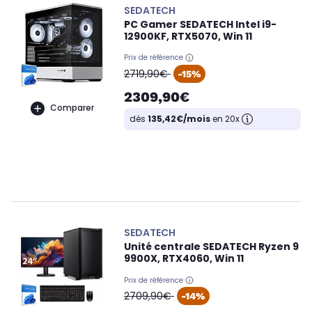
SEDATECH
PC Gamer SEDATECH Intel i9-
12900KF, RTX5070, Win 11
Prix de référence
oldPrice
2719,90€
-15%
2309,90€
Comparer
dès
135,42€/mois
en 20x
SEDATECH
Unité centrale SEDATECH Ryzen 9
9900X, RTX4060, Win 11
Prix de référence
oldPrice
2709,90€
-14%