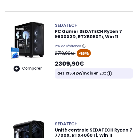
SEDATECH
PC Gamer SEDATECH Ryzen 7
9800X3D, RTX5060Ti, Win 11
Prix de référence
oldPrice
2719,90€
-15%
2309,90€
Comparer
dès
135,42€/mois
en 20x
SEDATECH
Unité centrale SEDATECH Ryzen 7
7700X, RTX4060Ti, Win 11