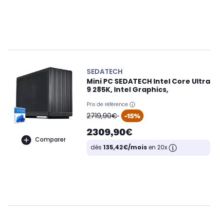
SEDATECH
Mini PC SEDATECH Intel Core Ultra
9 285K, Intel Graphics,
Prix de référence
oldPrice
2719,90€
-15%
2309,90€
Comparer
dès
135,42€/mois
en 20x