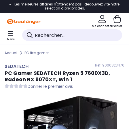
Les meilleures affaires n'attendent pas : découvrez vite notre
Accéder directement à la navigation
sélection à prix bradés.
Accéder directement au contenu
Me connecter
Panier
Accéder directement au pied de page
Menu
Accéder directement au chatbot
Accueil
PC fixe gamer
Réf. 900
0823476
SEDATECH
PC Gamer
SEDATECH
Ryzen 5 7600X3D,
Radeon RX 9070XT, Win 1
Donner le premier avis