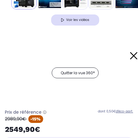
Voir les vidéos
Quitter la vue 360°
Prix de référence
dont 0,50€
d'éco-part.
oldPrice
2989,90€
-15%
2549,90€