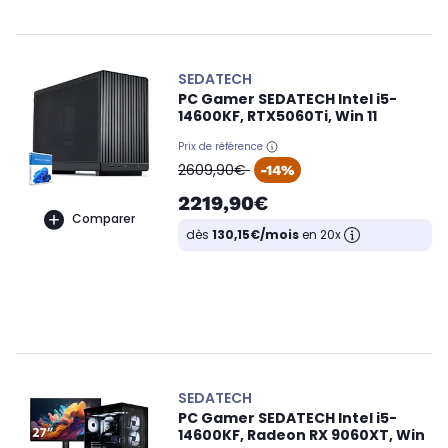
SEDATECH
PC Gamer SEDATECH Intel i5-
14600KF, RTX5060Ti, Win 11
Prix de référence
oldPrice
2609,90€
-14%
2219,90€
Comparer
dès
130,15€/mois
en 20x
SEDATECH
PC Gamer SEDATECH Intel i5-
14600KF, Radeon RX 9060XT, Win