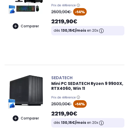
Prix de référence
oldPrice
2609,90€
-14%
2219,90€
Comparer
dès
130,15€/mois
en 20x
SEDATECH
Mini PC SEDATECH Ryzen 9 9900X,
RTX4060, Win 11
Prix de référence
oldPrice
2609,90€
-14%
2219,90€
Comparer
dès
130,15€/mois
en 20x