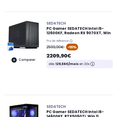
SEDATECH
PC Gamer SEDATECH Intel i5-
12600KF, Radeon RX 9070XT, Win
Prix de référence
oldPrice
2599,90€
-15%
2209,90€
Comparer
dès
129,56€/mois
en 20x
SEDATECH
PC Gamer SEDATECH Intel i5-
14600KF, RTX5060Ti, Win 11