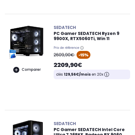
SEDATECH
PC Gamer SEDATECH Ryzen 9
9900X, RTX5060Ti, Win 11
Prix de référence
oldPrice
2609,90€
-15%
2209,90€
Comparer
dès
129,56€/mois
en 20x
SEDATECH
PC Gamer SEDATECH Intel Core
Ultra 7 265KF, Radeon RX 9060