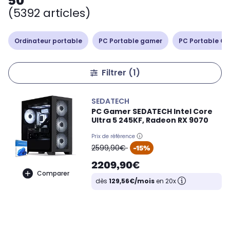
50
(5392 articles)
Ordinateur portable
PC Portable gamer
PC Portable Cop
Filtrer
(1)
SEDATECH
PC Gamer SEDATECH Intel Core
Ultra 5 245KF, Radeon RX 9070
Prix de référence
oldPrice
2599,90€
-15%
2209,90€
Comparer
dès
129,56€/mois
en 20x