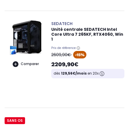
SEDATECH
Unité centrale SEDATECH Intel
Core Ultra 7 265KF, RTX4060, Win
1
Prix de référence
oldPrice
2609,90€
-15%
2209,90€
Comparer
dès
129,56€/mois
en 20x
SANS OS