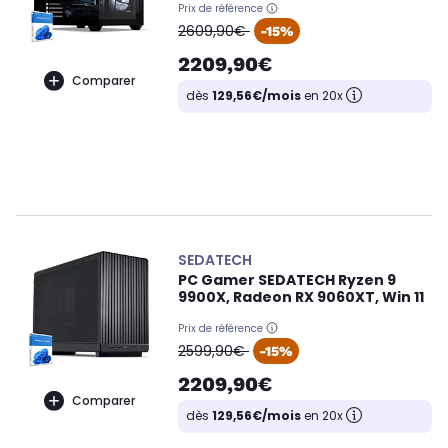
Prix de référence
oldPrice
2609,90€
-15%
2209,90€
Comparer
dès
129,56€/mois
en 20x
SEDATECH
PC Gamer SEDATECH Ryzen 9
9900X, Radeon RX 9060XT, Win 11
Prix de référence
oldPrice
2599,90€
-15%
2209,90€
Comparer
dès
129,56€/mois
en 20x