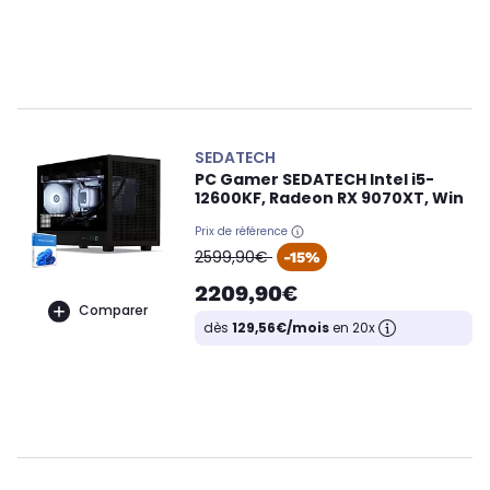
SEDATECH
PC Gamer SEDATECH Intel i5-
12600KF, Radeon RX 9070XT, Win
Prix de référence
oldPrice
2599,90€
-15%
2209,90€
Comparer
dès
129,56€/mois
en 20x