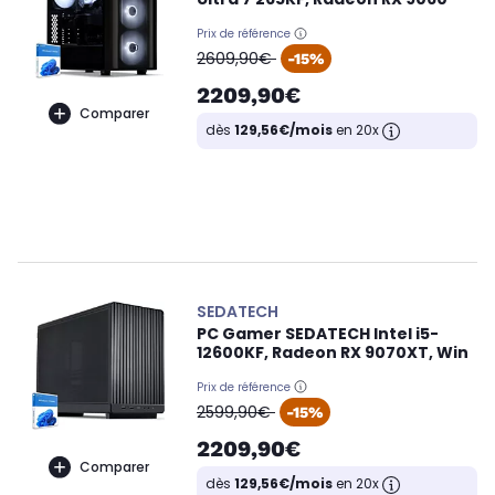
Prix de référence
oldPrice
2609,90€
-15%
2209,90€
Comparer
dès
129,56€/mois
en 20x
SEDATECH
PC Gamer SEDATECH Intel i5-
12600KF, Radeon RX 9070XT, Win
Prix de référence
oldPrice
2599,90€
-15%
2209,90€
Comparer
dès
129,56€/mois
en 20x