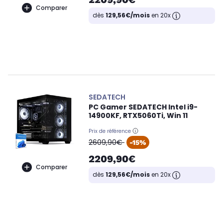
Comparer
dès
129,56€/mois
en 20x
SEDATECH
PC Gamer SEDATECH Intel i9-
14900KF, RTX5060Ti, Win 11
Prix de référence
oldPrice
2609,90€
-15%
2209,90€
Comparer
dès
129,56€/mois
en 20x