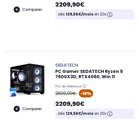
2209,90€
Comparer
dès
129,56€/mois
en 20x
SEDATECH
PC Gamer SEDATECH Ryzen 5
7600X3D, RTX4060, Win 11
Prix de référence
oldPrice
2609,90€
-15%
2209,90€
Comparer
dès
129,56€/mois
en 20x