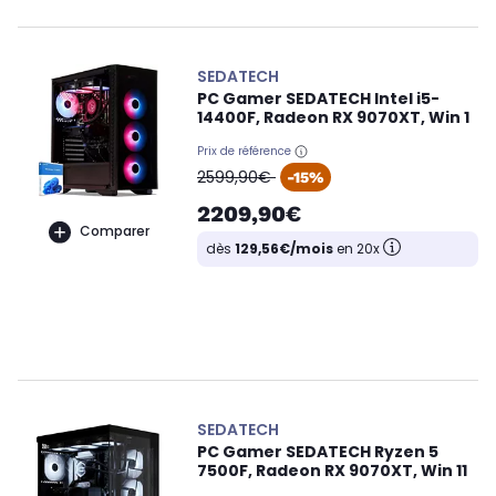
SEDATECH
PC Gamer SEDATECH Intel i5-
14400F, Radeon RX 9070XT, Win 1
Prix de référence
oldPrice
2599,90€
-15%
2209,90€
Comparer
dès
129,56€/mois
en 20x
SEDATECH
PC Gamer SEDATECH Ryzen 5
7500F, Radeon RX 9070XT, Win 11