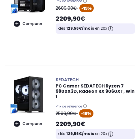
Prix de référence
oldPrice
2609,90€
-15%
2209,90€
Comparer
dès
129,56€/mois
en 20x
SEDATECH
PC Gamer SEDATECH Ryzen 7
9800X3D, Radeon RX 9060XT, Win
1
Prix de référence
oldPrice
2599,90€
-15%
2209,90€
Comparer
dès
129,56€/mois
en 20x