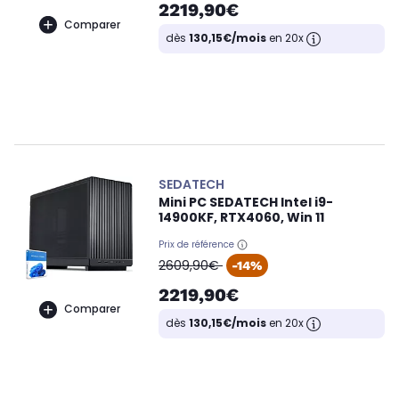
2219,90€
Comparer
dès
130,15€/mois
en 20x
SEDATECH
Mini PC SEDATECH Intel i9-
14900KF, RTX4060, Win 11
Prix de référence
oldPrice
2609,90€
-14%
2219,90€
Comparer
dès
130,15€/mois
en 20x