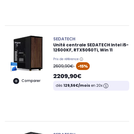
SEDATECH
Unité centrale SEDATECH Intel i5-
12600KF, RTX5060Ti, Win 11
Prix de référence
oldPrice
2609,90€
-15%
2209,90€
Comparer
dès
129,56€/mois
en 20x