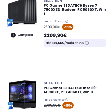
SEDATECH
PC Gamer SEDATECH Ryzen 7
7800X3D, Radeon RX 9060XT, Win
1
Prix de référence
oldPrice
2599,90€
-15%
2209,90€
Comparer
dès
129,56€/mois
en 20x
SEDATECH
PC Gamer SEDATECH Intel i9-
14900KF, RTX4060Ti, Win 11
Prix de référence
oldPrice
2609,90€
-15%