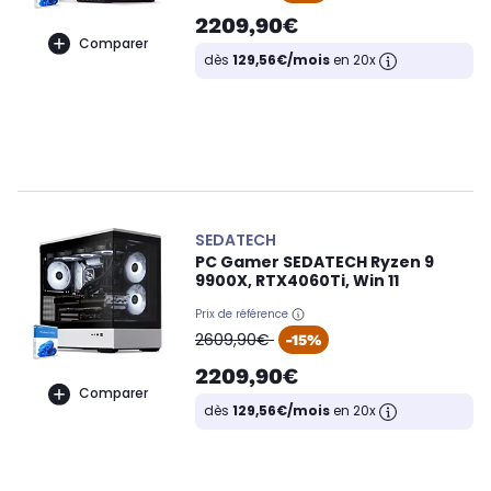
2209,90€
Comparer
dès
129,56€/mois
en 20x
SEDATECH
PC Gamer SEDATECH Ryzen 9
9900X, RTX4060Ti, Win 11
Prix de référence
oldPrice
2609,90€
-15%
2209,90€
Comparer
dès
129,56€/mois
en 20x