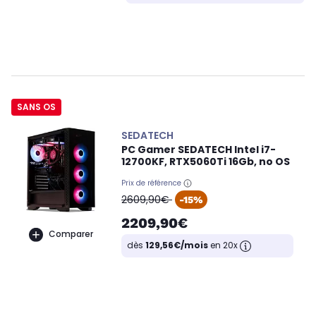
SANS OS
SEDATECH
PC Gamer SEDATECH Intel i7-
12700KF, RTX5060Ti 16Gb, no OS
Prix de référence
oldPrice
2609,90€
-15%
2209,90€
Comparer
dès
129,56€/mois
en 20x