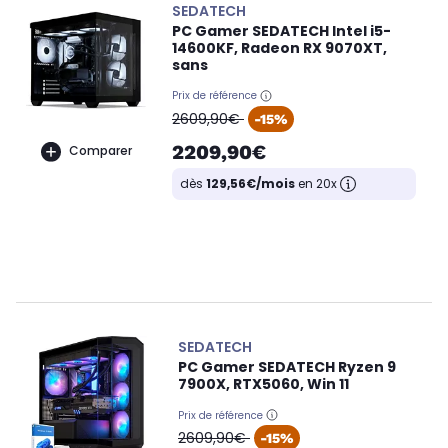
SEDATECH
PC Gamer SEDATECH Intel i5-
14600KF, Radeon RX 9070XT,
sans
Prix de référence
oldPrice
2609,90€
-15%
2209,90€
Comparer
dès
129,56€/mois
en 20x
SEDATECH
PC Gamer SEDATECH Ryzen 9
7900X, RTX5060, Win 11
Prix de référence
oldPrice
2609,90€
-15%