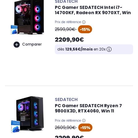
SEDATECH
PC Gamer SEDATECH Intel i7-
14700KF, Radeon RX 9070XT, Win
Prix de référence
oldPrice
2599,90€
-15%
2209,90€
Comparer
dès
129,56€/mois
en 20x
SEDATECH
PC Gamer SEDATECH Ryzen 7
9800X3D, RTX4060, Win 11
Prix de référence
oldPrice
2609,90€
-15%
2209,90€