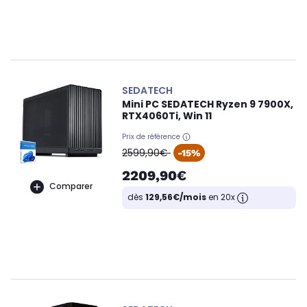
SEDATECH
Mini PC SEDATECH Ryzen 9 7900X,
RTX4060Ti, Win 11
Prix de référence
oldPrice
2599,90€
-15%
2209,90€
Comparer
dès
129,56€/mois
en 20x