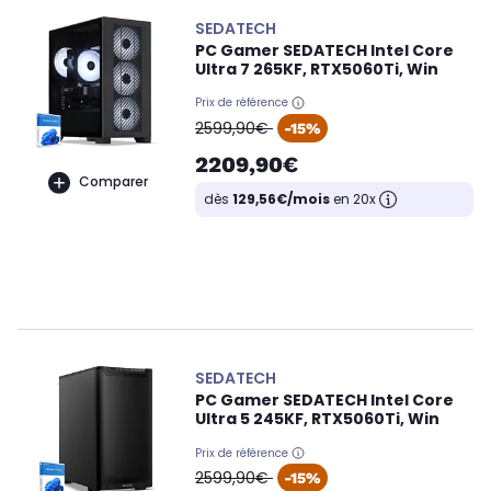
SEDATECH
PC Gamer SEDATECH Intel Core
Ultra 7 265KF, RTX5060Ti, Win
Prix de référence
oldPrice
2599,90€
-15%
2209,90€
Comparer
dès
129,56€/mois
en 20x
SEDATECH
PC Gamer SEDATECH Intel Core
Ultra 5 245KF, RTX5060Ti, Win
Prix de référence
oldPrice
2599,90€
-15%