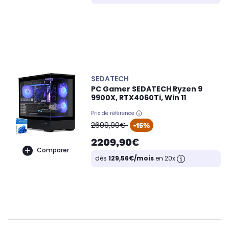
SEDATECH
PC Gamer SEDATECH Ryzen 9
9900X, RTX4060Ti, Win 11
Prix de référence
oldPrice
2609,90€
-15%
2209,90€
Comparer
dès
129,56€/mois
en 20x