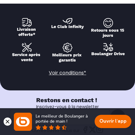
Le Club Infinity
Livraison 
Retours sous 15 
offerte*
jours
Boulanger Drive
Service après 
Meilleurs prix 
vente
garantis
Voir conditions*
Restons en contact !
Inscrivez-vous à la newsletter
Le meilleur de Boulanger à 
Ok
Ouvrir l'app
portée de main !
Ou retrouvez-nous sur :