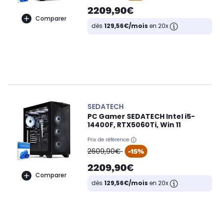
2209,90€
Comparer
dès
129,56€/mois
en 20x
SEDATECH
PC Gamer SEDATECH Intel i5-
14400F, RTX5060Ti, Win 11
Prix de référence
oldPrice
2609,90€
-15%
2209,90€
Comparer
dès
129,56€/mois
en 20x