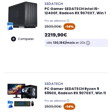
SEDATECH
PC Gamer SEDATECH Intel i5-
12400F, Radeon RX 9070XT, Win 1
Prix de référence
oldPrice
2609,90€
-14%
2219,90€
Comparer
dès
130,15€/mois
en 20x
SEDATECH
PC Gamer SEDATECH Ryzen 9
5950X, Radeon RX 9070XT, Win 11
Prix de référence
oldPrice
2609,90€
-14%