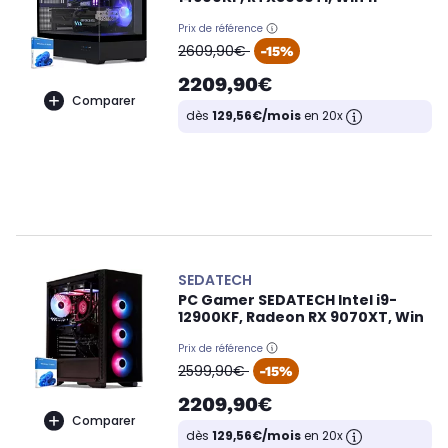
Prix de référence
oldPrice
2609,90€
-15%
2209,90€
Comparer
dès
129,56€/mois
en 20x
SEDATECH
PC Gamer SEDATECH Intel i9-
12900KF, Radeon RX 9070XT, Win
Prix de référence
oldPrice
2599,90€
-15%
2209,90€
Comparer
dès
129,56€/mois
en 20x