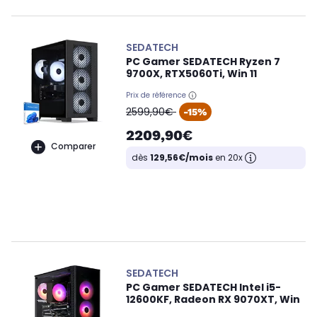
SEDATECH
PC Gamer SEDATECH Ryzen 7
9700X, RTX5060Ti, Win 11
Prix de référence
oldPrice
2599,90€
-15%
2209,90€
Comparer
dès
129,56€/mois
en 20x
SEDATECH
PC Gamer SEDATECH Intel i5-
12600KF, Radeon RX 9070XT, Win