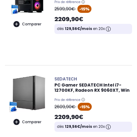
Prix de référence
oldPrice
2599,90€
-15%
2209,90€
Comparer
dès
129,56€/mois
en 20x
SEDATECH
PC Gamer SEDATECH Intel i7-
12700KF, Radeon RX 9060XT, Win
Prix de référence
oldPrice
2609,90€
-15%
2209,90€
Comparer
dès
129,56€/mois
en 20x