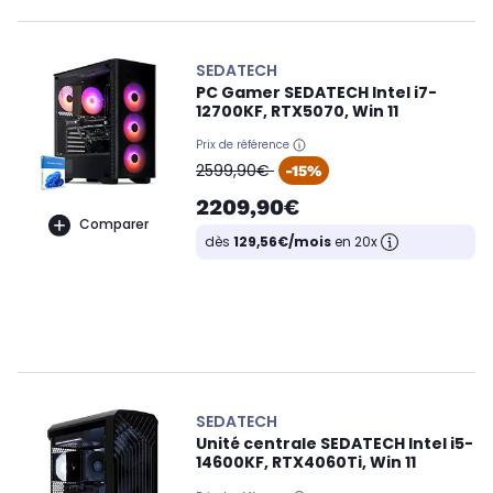
SEDATECH
PC Gamer SEDATECH Intel i7-
12700KF, RTX5070, Win 11
Prix de référence
oldPrice
2599,90€
-15%
2209,90€
Comparer
dès
129,56€/mois
en 20x
SEDATECH
Unité centrale SEDATECH Intel i5-
14600KF, RTX4060Ti, Win 11