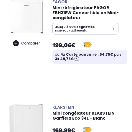
FAGOR
Mini réfrigérateur FAGOR
FBH31EW Convertible en Mini-
congélateur
Jusqu'à
90€
cagnottés
nouveaux adhérents
Comparer
199,06€
ou
4x Carte bancaire : 54,75€
puis
3x 49,76€
KLARSTEIN
Mini congélateur KLARSTEIN
Garfield Eco 34L - Blanc
169,99€