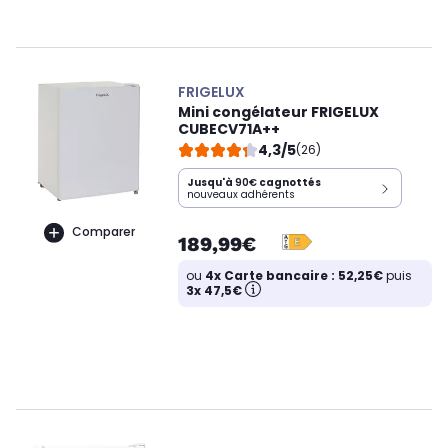
FRIGELUX
Mini congélateur FRIGELUX
CUBECV71A++
4,3/5
(26)
Jusqu'à
90€
cagnottés
nouveaux adhérents
Comparer
189,99€
ou
4x Carte bancaire : 52,25€
puis
3x 47,5€