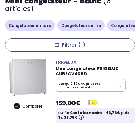
Mini congélateur - Blanc
(6
articles)
Congélateur armoire
Congélateur coffre
Congélateur 
Filtrer
(1)
FRIGELUX
Mini congélateur FRIGELUX
CUBECV40BD
Jusqu'à
90€
cagnottés
nouveaux adhérents
159,00€
Comparer
ou
4x Carte bancaire : 43,73€
puis
3x 39,75€