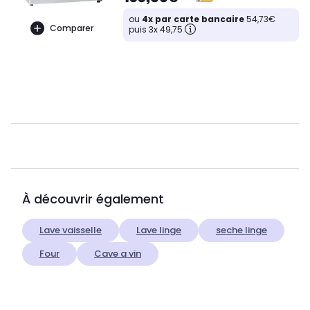
ou
4x par carte bancaire
54,73€
Comparer
puis 3x 49,75
À découvrir également
Lave vaisselle
Lave linge
seche linge
Four
Cave a vin