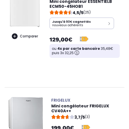
Mini congélateur ESSENTIELB
ECM50-45HOB1
4,5/5
(25)
Jusqu'à
90€
cagnottés
nouveaux adhérents
Comparer
129,00€
ou
4x par carte bancaire
35,48€
puis 3x 32,25
FRIGELUX
Mini congélateur FRIGELUX
CV40A++
3,7/5
(3)
199,00€