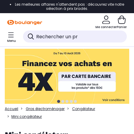
Les meilleures affaires n'attendent pas : découvrez vite notre
Accéder directement à la navigation
sélection à prix bradés.
Accéder directement à la liste des produits
Me connecter
Panier
Accéder directement au contenu
Menu
Accéder directement au pied de page
Accéder directement au chatbot
Accueil
Gros électroménager
Congélateur
Mini congélateur