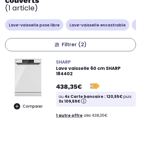
couverts
(1 article)
Lave-vaisselle pose libre
Lave-vaisselle encastrable
La
Filtrer
(2)
SHARP
Lave vaisselle 60 cm SHARP
184402
438,35€
ou
4x Carte bancaire : 120,55€
puis
3x 109,59€
Comparer
1 autre offre
dès 438,35€