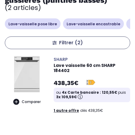
glissières (plinthes basses)
(2 articles)
Lave-vaisselle pose libre
Lave-vaisselle encastrable
La
Filtrer
(2)
SHARP
Lave vaisselle 60 cm SHARP
184402
438,35€
ou
4x Carte bancaire : 120,55€
puis
3x 109,59€
Comparer
1 autre offre
dès 438,35€