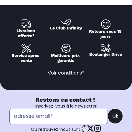
Le Club Infinity
Livraison 
Retours sous 15 
offerte*
jours
Boulanger Drive
Service après 
Meilleurs prix 
vente
garantis
Voir conditions*
Restons en contact !
Inscrivez-vous à la newsletter
Ok
Ou retrouvez-nous sur :