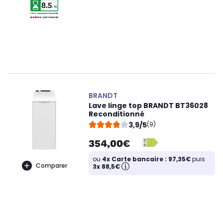
BRANDT
Lave linge top BRANDT BT36028
Reconditionné
3,9/5
(9)
354,00€
ou
4x Carte bancaire : 97,35€
puis
Comparer
3x 88,5€