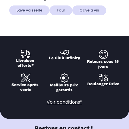
Lave vaisselle
Four
Cave a vin
Le Club Infinity
Livraison 
Retours sous 15 
offerte*
jours
Boulanger Drive
Service après 
Meilleurs prix 
vente
garantis
Voir conditions*
Restons en contact !