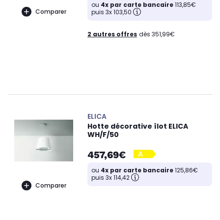
ou
4x par carte bancaire
113,85€
Comparer
puis 3x 103,50
2 autres offres
dès 351,99€
ELICA
Hotte décorative îlot ELICA
WH/F/50
457,69€
ou
4x par carte bancaire
125,86€
puis 3x 114,42
Comparer