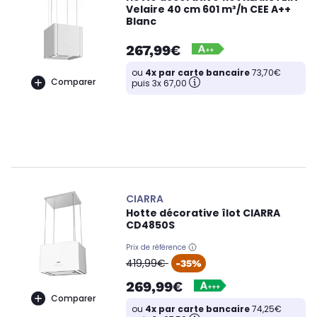
Velaire 40 cm 601 m³/h CEE A++
Blanc
267,99€
ou
4x par carte bancaire
73,70€
Comparer
puis 3x 67,00
CIARRA
Hotte décorative îlot CIARRA
CD4850S
Prix de référence
oldPrice
419,99€
-35%
269,99€
Comparer
ou
4x par carte bancaire
74,25€