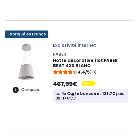
Fabriqué en France
Exclusivité internet
FABER
Hotte décorative îlot FABER
BEAT 430 BLANC
4,4/5
(18)
467,99€
Comparer
ou
4x Carte bancaire : 128,7€
puis
3x 117€