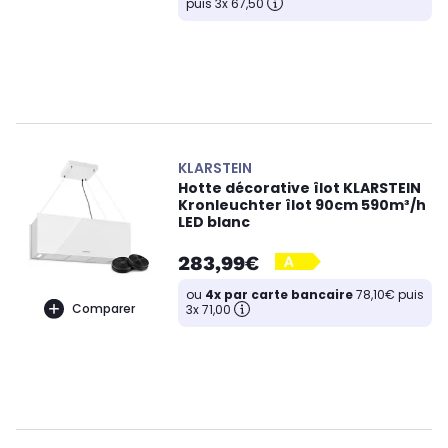
puis 3x 67,50
KLARSTEIN
Hotte décorative îlot KLARSTEIN
Kronleuchter îlot 90cm 590m³/h
LED blanc
283,99€
ou
4x par carte bancaire
78,10€ puis
Comparer
3x 71,00