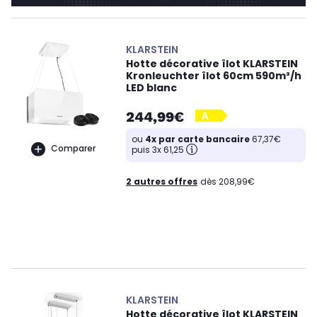
KLARSTEIN
Hotte décorative îlot KLARSTEIN
Kronleuchter îlot 60cm 590m³/h
LED blanc
244,99€
ou
4x par carte bancaire
67,37€
Comparer
puis 3x 61,25
2 autres offres
dès 208,99€
KLARSTEIN
Hotte décorative îlot KLARSTEIN