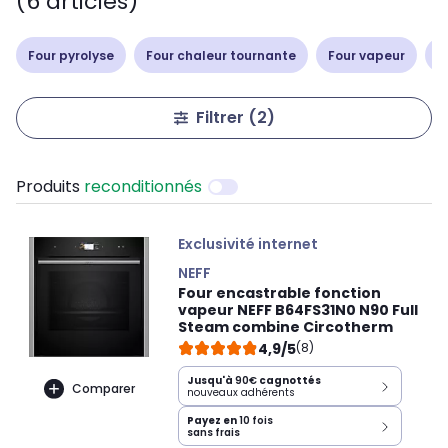
(6 articles)
Four pyrolyse
Four chaleur tournante
Four vapeur
F
Filtrer
(2)
Produits
reconditionnés
Exclusivité internet
NEFF
Four encastrable fonction
vapeur NEFF B64FS31N0 N90 Full
Steam combine Circotherm
4,9/5
(8)
Jusqu'à
90€
cagnottés
Comparer
nouveaux adhérents
Payez en
10 fois
sans frais