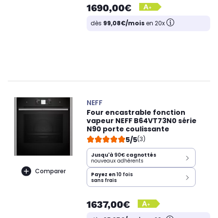
1690,00€
dès
99,08€/mois
en 20x
NEFF
Four encastrable fonction
vapeur NEFF B64VT73N0 série
N90 porte coulissante
5/5
(3)
Jusqu'à
90€
cagnottés
nouveaux adhérents
Comparer
Payez en
10 fois
sans frais
1637,00€