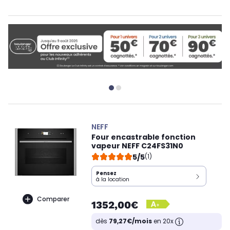
NEFF
Four encastrable fonction
vapeur NEFF C24FS31N0
5/5
(1)
Pensez
à la location
Comparer
1352,00€
dès
79,27€/mois
en 20x