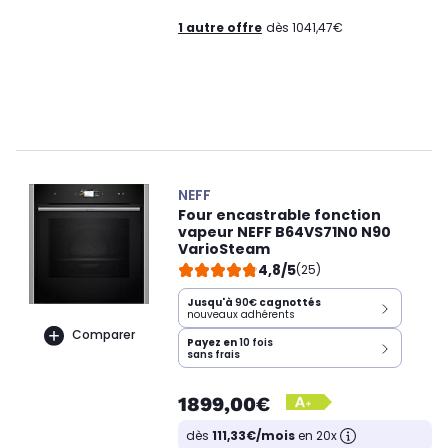
1 autre offre
dès 1041,47€
NEFF
Four encastrable fonction
vapeur NEFF B64VS71N0 N90
VarioSteam
4,8/5
(25)
Jusqu'à
90€
cagnottés
nouveaux adhérents
Comparer
Payez en
10 fois
sans frais
1899,00€
dès
111,33€/mois
en 20x