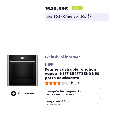
1540,99€
dès
90,34€/mois
en 20x
Exclusivité internet
NEFF
Four encastrable fonction
vapeur NEFF B64FT33N0 N90
porte coulissante
3,8/5
(6)
Jusqu'à
90€
cagnottés
Comparer
nouveaux adhérents
Payez en
10 fois
sans frais