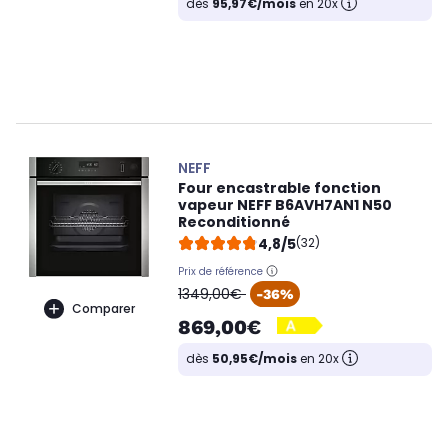
dès
95,97€/mois
en 20x
NEFF
Four encastrable fonction
vapeur NEFF B6AVH7AN1 N50
Reconditionné
4,8/5
(32)
Prix de référence
oldPrice
1349,00€
-36%
Comparer
869,00€
dès
50,95€/mois
en 20x