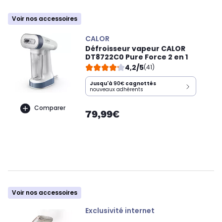
Voir nos accessoires
CALOR
Défroisseur vapeur CALOR
DT8722C0 Pure Force 2 en 1
4,2/5
(41)
Jusqu'à
90€
cagnottés
nouveaux adhérents
Comparer
79,99€
Voir nos accessoires
Exclusivité internet