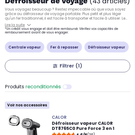
Défroisseur de voyage
(43 articles)
Vous voyagez beaucoup ? Restez impeccable où que vous soyez
grâce au défroisseur de voyage portable. Plus petit et plus léger
qu'un fer traditionnel, il est facile à transporter et facile à utiliser. Le
défroisseur vapeur à main
représente la solution parfaite pour
Lire la suite
garder vos chemises, pulls et t-shirts sans plis pendant vos
*Un crédit vous engage et doit être remboursé. Vérifiez vos capacités de
déplacements professionnels ou personnels. Il combine efficacité et
remboursement avant de vous engager.
facilité d'utilisation, pour un entretien facilité. Calor, Steamone,
Philips... faites votre choix !
Centrale vapeur
Fer à repasser
Défroisseur vapeur
Filtrer
(1)
Produits
reconditionnés
Voir nos accessoires
CALOR
Défroisseur vapeur CALOR
DT8765C0 Pure Force 3 en 1
4,6/5
(36)