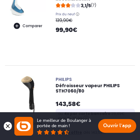
3,1/5
(7)
Prix du neuf
oldPrice
139,90€
Comparer
99,90€
PHILIPS
Défroisseur vapeur PHILIPS
STH7060/80
143,58€
ou
4x par carte bancaire
39,49€
puis 3x 35,89
Le meilleur de Boulanger à 
Comparer
Ouvrir l'app
portée de main !
1 autre offre
dès 143,58€