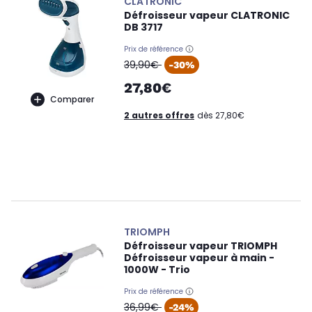
CLATRONIC
Défroisseur vapeur CLATRONIC
DB 3717
Prix de référence
oldPrice
39,90€
-30%
27,80€
Comparer
2 autres offres
dès 27,80€
TRIOMPH
Défroisseur vapeur TRIOMPH
Défroisseur vapeur à main -
1000W - Trio
Prix de référence
oldPrice
36,99€
-24%