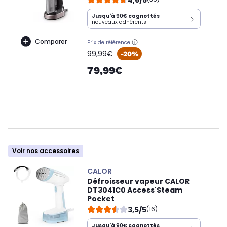
Jusqu'à
90€
cagnottés
nouveaux adhérents
Comparer
Prix de référence
oldPrice
99,99€
-20%
79,99€
Voir nos accessoires
CALOR
Défroisseur vapeur CALOR
DT3041C0 Access'Steam
Pocket
3,5/5
(16)
Jusqu'à
90€
cagnottés