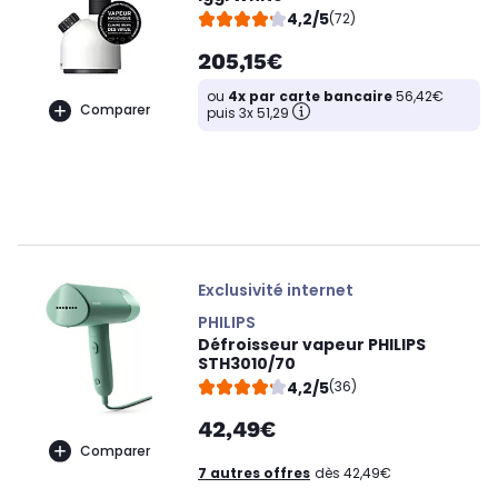
4,2/5
(72)
205,15€
ou
4x par carte bancaire
56,42€
Comparer
puis 3x 51,29
Exclusivité internet
PHILIPS
Défroisseur vapeur PHILIPS
STH3010/70
4,2/5
(36)
42,49€
Comparer
7 autres offres
dès 42,49€