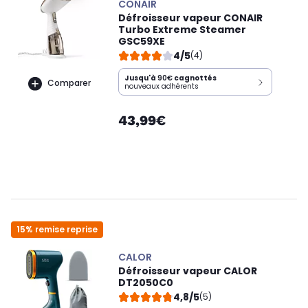
CONAIR
Défroisseur vapeur CONAIR
Turbo Extreme Steamer
GSC59XE
4/5
(4)
Jusqu'à
90€
cagnottés
Comparer
nouveaux adhérents
43,99€
15% remise reprise
CALOR
Défroisseur vapeur CALOR
DT2050C0
4,8/5
(5)