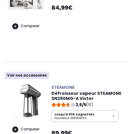
84,99€
Comparer
Voir nos accessoires
STEAMONE
Défroisseur vapeur STEAMONE
SN250MG-A Victor
3,6/5
(10)
Jusqu'à
90€
cagnottés
nouveaux adhérents
Comparer
89,99€