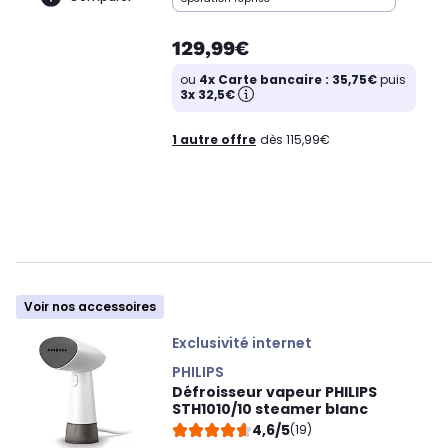
129,99€
ou
4x Carte bancaire : 35,75€
puis
3x 32,5€
1 autre offre
dès 115,99€
Voir nos accessoires
Exclusivité internet
PHILIPS
Défroisseur vapeur PHILIPS
STH1010/10 steamer blanc
4,6/5
(19)