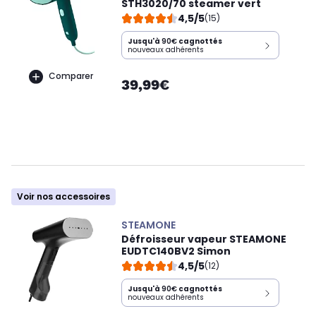
STH3020/70 steamer vert
4,5/5
(15)
Jusqu'à
90€
cagnottés
nouveaux adhérents
Comparer
39,99€
Voir nos accessoires
STEAMONE
Défroisseur vapeur STEAMONE
EUDTC140BV2 Simon
4,5/5
(12)
Jusqu'à
90€
cagnottés
nouveaux adhérents