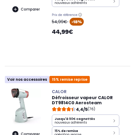
nouveaux adhérents
Comparer
Prix de référence
oldPrice
54,99€
-18%
44,99€
Voir nos accessoires
15% remise reprise
CALOR
Défroisseur vapeur CALOR
DT9814C0 Aerosteam
4,4/5
(76)
Jusqu'à
90€
cagnottés
nouveaux adhérents
15%
de remise
Comparer
opération reprise