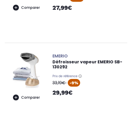
27,99€
Comparer
EMERIO
Défroisseur vapeur EMERIO SB-
130292
Prix de référence
oldPrice
33,19€
-9%
29,99€
Comparer