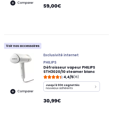
Comparer
59,00€
Voir nos accessoires
Exclusivité internet
PHILIPS
Défroisseur vapeur PHILIPS
STH3020/10 steamer blanc
4,4/5
(16)
Jusqu'à
90€
cagnottés
nouveaux adhérents
Comparer
30,99€