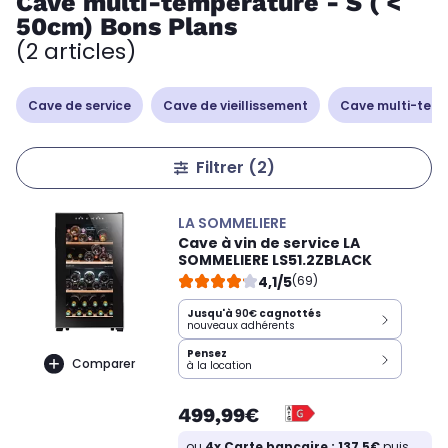
Cave multi-température - S ( <
50cm) Bons Plans
(2 articles)
Cave de service
Cave de vieillissement
Cave multi-tem
Filtrer
(2)
LA SOMMELIERE
Cave à vin de service LA
SOMMELIERE LS51.2ZBLACK
4,1/5
(69)
Jusqu'à
90€
cagnottés
nouveaux adhérents
Pensez
Comparer
à la location
499,99€
ou
4x Carte bancaire : 137,5€
puis