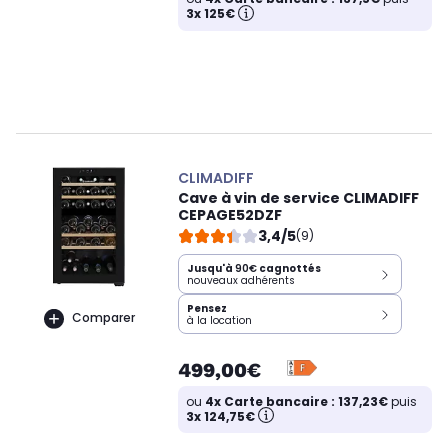
3x 125€
CLIMADIFF
Cave à vin de service CLIMADIFF
CEPAGE52DZF
3,4/5
(9)
Jusqu'à
90€
cagnottés
nouveaux adhérents
Pensez
Comparer
à la location
499,00€
ou
4x Carte bancaire : 137,23€
puis
3x 124,75€