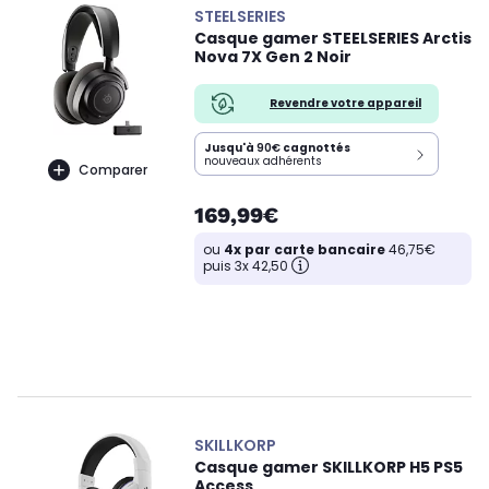
STEELSERIES
Casque gamer STEELSERIES Arctis
Nova 7X Gen 2 Noir
Revendre votre appareil
Jusqu'à
90€
cagnottés
nouveaux adhérents
Comparer
169,99€
ou
4x par carte bancaire
46,75€
puis 3x 42,50
SKILLKORP
Casque gamer SKILLKORP H5 PS5
Access