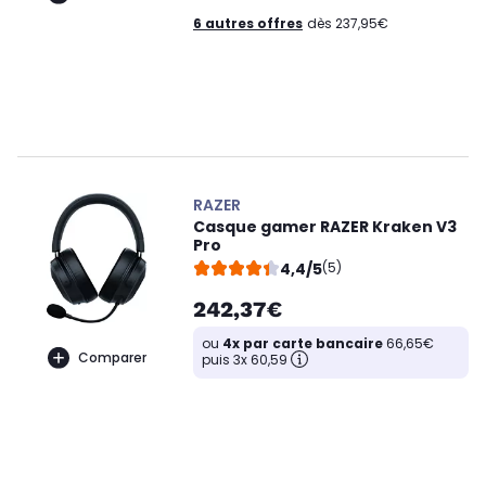
6 autres offres
dès 237,95€
RAZER
Casque gamer RAZER Kraken V3
Pro
4,4/5
(5)
242,37€
ou
4x par carte bancaire
66,65€
Comparer
puis 3x 60,59