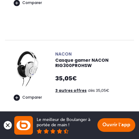
Comparer
NACON
Casque gamer NACON
RIG300PROHSW
35,05€
3 autres offres
dès 35,05€
Comparer
Le meilleur de Boulanger à 
Ouvrir l'app
portée de main !