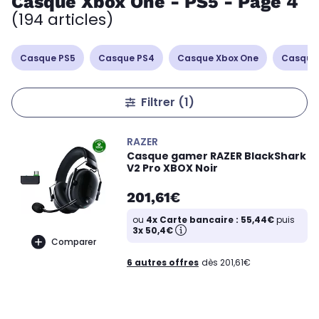
Casque Xbox One - PS5 - Page 4
(194 articles)
Casque PS5
Casque PS4
Casque Xbox One
Casque
Filtrer
(1)
RAZER
Casque gamer RAZER BlackShark
V2 Pro XBOX Noir
201,61€
ou
4x Carte bancaire : 55,44€
puis
3x 50,4€
Comparer
6 autres offres
dès 201,61€