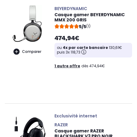
BEYERDYNAMIC
Casque gamer BEYERDYNAMIC
MMX 200 GRIS
5/5
(1)
474,94€
ou
4x par carte bancaire
130,61€
Comparer
puis 3x 118,73
1 autre offre
dès 474,94€
Exclusivité internet
RAZER
Casque gamer RAZER
BLACKSHARK V3 PRO NOIR