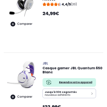
4,4/5
(20)
24,99€
Comparer
JBL
Casque gamer JBL Quantum 650
Blanc
Revendre votre appareil
Jusqu'à
90€
cagnottés
nouveaux adhérents
Comparer
123,99€