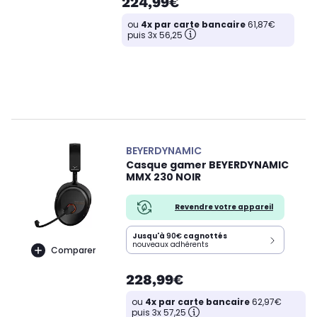
224,99€
ou
4x par carte bancaire
61,87€
puis 3x 56,25
BEYERDYNAMIC
Casque gamer BEYERDYNAMIC
MMX 230 NOIR
Revendre votre appareil
Jusqu'à
90€
cagnottés
nouveaux adhérents
Comparer
228,99€
ou
4x par carte bancaire
62,97€
puis 3x 57,25