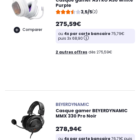
Purple
3,5/5
(2)
275,59€
Comparer
ou
4x par carte bancaire
75,79€
puis 3x 68,90
2 autres offres
dès 275,59€
BEYERDYNAMIC
Casque gamer BEYERDYNAMIC
MMX 330 Pro Noir
278,94€
ou
4x par carte bancaire
76,71€ puis