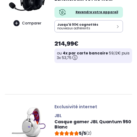
Revendre votre appareil
Comparer
Jusqu'à
90€
cagnottés
nouveaux adhérents
214,99€
ou
4x par carte bancaire
59,12€ puis
3x 53,75
Exclusivité internet
JBL
Casque gamer JBL Quantum 950
Blanc
5/5
(2)