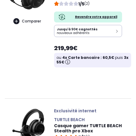
1/5
(2)
Revendre votre appareil
Comparer
Jusqu'à
90€
cagnottés
nouveaux adhérents
219,99€
ou
4x Carte bancaire : 60,5€
puis
3x
55€
Exclusivité internet
TURTLE BEACH
Casque gamer TURTLE BEACH
Stealth pro Xbox