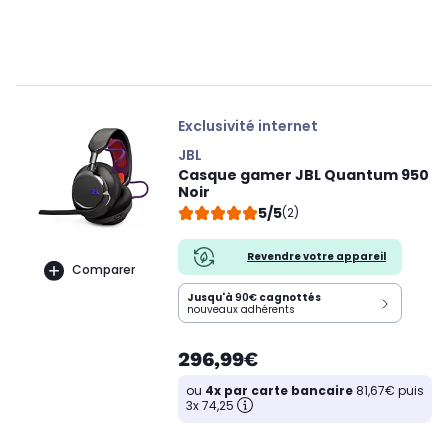
Exclusivité internet
JBL
Casque gamer JBL Quantum 950
Noir
5/5
(2)
Revendre votre appareil
Comparer
Jusqu'à
90€
cagnottés
nouveaux adhérents
296,99€
ou
4x par carte bancaire
81,67€ puis
3x 74,25