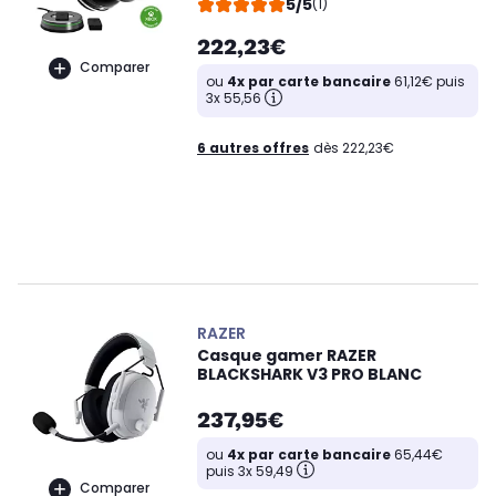
5/5
(1)
222,23€
Comparer
ou
4x par carte bancaire
61,12€ puis
3x 55,56
6 autres offres
dès 222,23€
RAZER
Casque gamer RAZER
BLACKSHARK V3 PRO BLANC
237,95€
ou
4x par carte bancaire
65,44€
puis 3x 59,49
Comparer