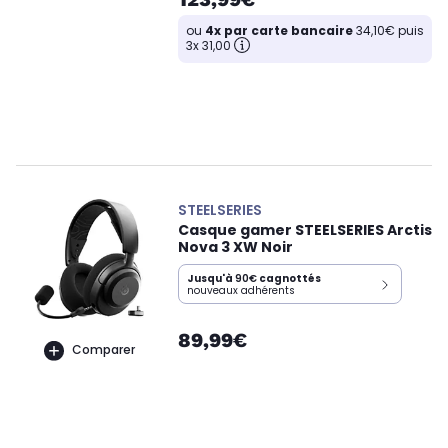
ou
4x par carte bancaire
34,10€ puis
3x 31,00
STEELSERIES
Casque gamer STEELSERIES Arctis
Nova 3 XW Noir
Jusqu'à
90€
cagnottés
nouveaux adhérents
89,99€
Comparer