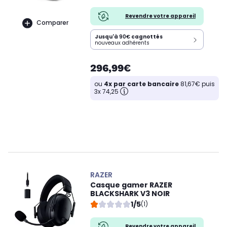
Revendre votre appareil
Comparer
Jusqu'à
90€
cagnottés
nouveaux adhérents
296,99€
ou
4x par carte bancaire
81,67€ puis
3x 74,25
RAZER
Casque gamer RAZER
BLACKSHARK V3 NOIR
1/5
(1)
Revendre votre appareil