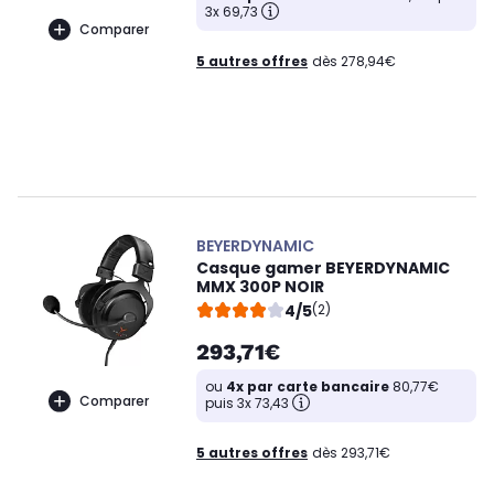
3x 69,73
Comparer
5 autres offres
dès 278,94€
BEYERDYNAMIC
Casque gamer BEYERDYNAMIC
MMX 300P NOIR
4/5
(2)
293,71€
ou
4x par carte bancaire
80,77€
Comparer
puis 3x 73,43
5 autres offres
dès 293,71€