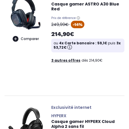
Casque gamer ASTRO A30 Blue
Red
Prix de référence
oldPrice
249,99€
-14%
214,90€
Comparer
ou
4x Carte bancaire : 59,1€
puis
3x
53,72€
3 autres offres
dès 214,90€
Exclusivité internet
HYPERX
Casque gamer HYPERX Cloud
Alpha 2 sans fil