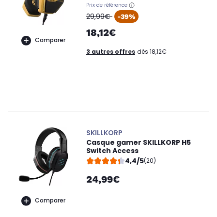
Prix de référence
oldPrice
29,99€
-39%
18,12€
Comparer
3 autres offres
dès 18,12€
SKILLKORP
Casque gamer SKILLKORP H5
Switch Access
4,4/5
(20)
24,99€
Comparer