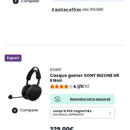
Comparer
3 autres offres
dès 199,98€
Esport
SONY
Casque gamer SONY INZONE H9
II Noir
4,1/5
(10)
Revendre votre appareil
Comparer
Jusqu'à
90€
cagnottés
nouveaux adhérents
229,00€