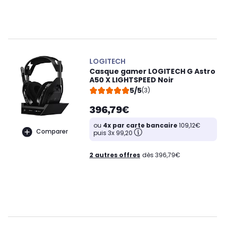
LOGITECH
Casque gamer LOGITECH G Astro
A50 X LIGHTSPEED Noir
5/5
(3)
396,79€
ou
4x par carte bancaire
109,12€
Comparer
puis 3x 99,20
2 autres offres
dès 396,79€