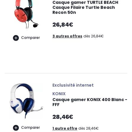
Casque gamer TURTLE BEACH
Casque Filaire Turtle Beach
Recon 50n
26,84€
3 autres offres
dès 26,84€
Comparer
Exclusivité internet
KONIX
Casque gamer KONIX 400 Blanc -
FFF
28,46€
Comparer
1 autre offre
dès 28,46€