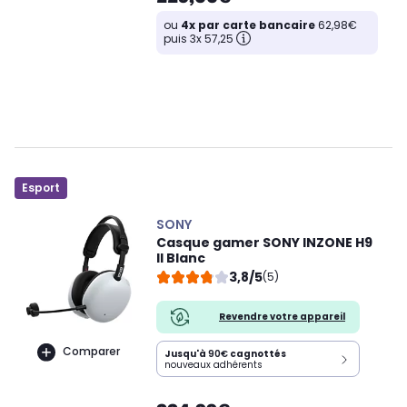
ou
4x par carte bancaire
62,98€
puis 3x 57,25
Esport
SONY
Casque gamer SONY INZONE H9
II Blanc
3,8/5
(5)
Revendre votre appareil
Comparer
Jusqu'à
90€
cagnottés
nouveaux adhérents