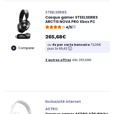
STEELSERIES
Casque gamer STEELSERIES
ARCTIS NOVA PRO Xbox PC
4/5
(1)
265,68€
ou
4x par carte bancaire
73,06€
Comparer
puis 3x 66,42
2 autres offres
dès 265,68€
Exclusivité internet
ASTRO
Casque gamer ASTRO A30 White