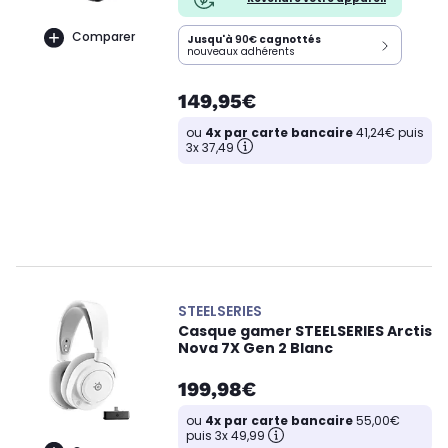
Comparer
Jusqu'à
90€
cagnottés
nouveaux adhérents
149,95€
ou
4x par carte bancaire
41,24€ puis
3x 37,49
STEELSERIES
Casque gamer STEELSERIES Arctis
Nova 7X Gen 2 Blanc
199,98€
ou
4x par carte bancaire
55,00€
puis 3x 49,99