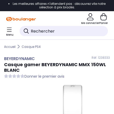
Les meilleures affaires n'attendent pas : découvrez vite notre
Accéder directement à la navigation
sélection à prix bradés.
Accéder directement au contenu
Me connecter
Panier
Accéder directement au pied de page
Menu
Accéder directement au chatbot
Accueil
Casque PS4
Réf. 123
8333
BEYERDYNAMIC
Casque gamer
BEYERDYNAMIC
MMX 150WL
BLANC
Donner le premier avis