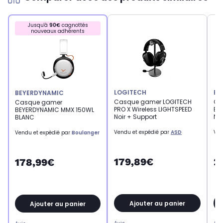
Jusqu'à
90€
cagnottés
nouveaux adhérents
LOGITECH
BE
BEYERDYNAMIC
Casque gamer LOGITECH
Ca
Casque gamer
PRO X Wireless LIGHTSPEED
BE
BEYERDYNAMIC MMX 150WL
Noir + Support
Noi
BLANC
Vendu et expédié par
ASD
Ven
Vendu et expédié par
Boulanger
179,89€
2
178,99€
Ajouter au panier
Ajouter au panier