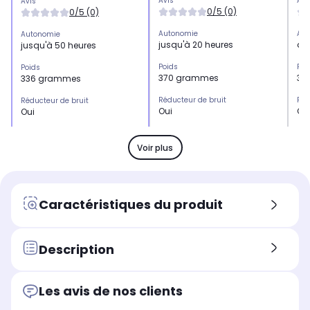
Avis
Avi
Avis
0/5 (0)
0/5 (0)
Autonomie
Aut
Autonomie
jusqu'à 20 heures
aut
jusqu'à 50 heures
Poids
Poi
Poids
370 grammes
31
336 grammes
Réducteur de bruit
Réd
Réducteur de bruit
Oui
Ou
Oui
Produit
Pro
Produit
casque sans fil
mic
micro casque sans fil
Voir plus
Forme du casque
For
Forme du casque
circum-aural : le casque
ci
circum-aural : le casque
enveloppe complètement
en
enveloppe complètement
Caractéristiques du produit
les oreilles. Ce type de
les
les oreilles. Ce type de
casque offre un bon confort
cas
casque offre un bon confort
sur la durée
sur
sur la durée
Description
Connexion
Con
Connexion
sans fil
fila
sans fil
Les avis de nos clients
Utilisation
Uti
Utilisation