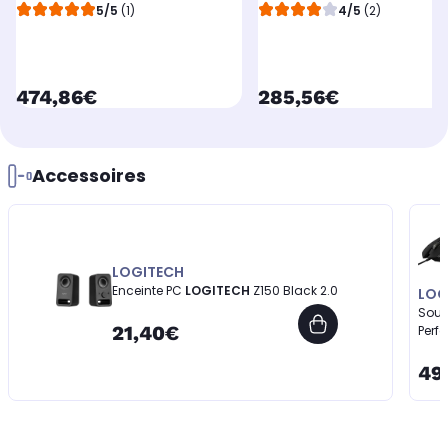
5/5
(1)
4/5
(2)
currentPrice
currentPrice
474,86€
285,56€
Accessoires
LOGITECH
Enceinte PC
LOGITECH
Z150 Black 2.0
LOG
Sour
21,40€
Perf
49