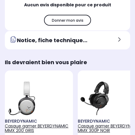
Gamer
Ga
Gaming-Streaming
Aucun avis disponible pour ce produit
Autonomie
Aut
Autonomie
jusqu'à 20 heures
aut
jusqu'à 50 heures
Donner mon avis
Réponse en fréquence
Rép
Réponse en fréquence
20 Hz - 20 KHz
5 H
20 Hz - 20 KHz
Notice, fiche technique...
Sensibilité
Sen
Sensibilité
92 dB
96
116 dB
Ils devraient bien vous plaire
BEYERDYNAMIC
BEYERDYNAMIC
Casque gamer BEYERDYNAMIC
Casque gamer BEYERDYNA
MMX 200 GRIS
MMX 300P NOIR