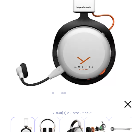
Visuel(s) du produit neuf