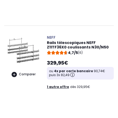
NEFF
Rails télescopiques NEFF
Z11TF36X0 coulissants N30/N50
4,7/5
(6)
329,95€
ou
4x par carte bancaire
90,74€
Comparer
puis 3x 82,49
1 autre offre
dès 329,95€