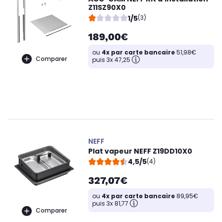
Z11SZ90X0
1/5
(3)
189,00€
ou
4x par carte bancaire
51,98€
Comparer
puis 3x 47,25
NEFF
Plat vapeur NEFF Z19DD10X0
4,5/5
(4)
327,07€
ou
4x par carte bancaire
89,95€
puis 3x 81,77
Comparer