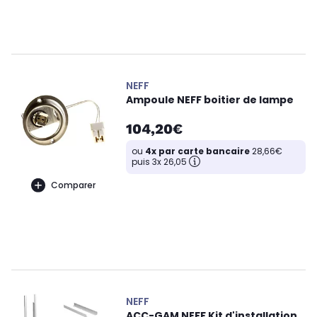
NEFF
Ampoule NEFF boitier de lampe
104,20€
ou
4x par carte bancaire
28,66€
puis 3x 26,05
Comparer
NEFF
ACC-GAM NEFF Kit d'installation