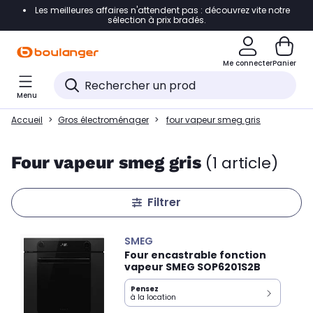
Les meilleures affaires n'attendent pas : découvrez vite notre
Accéder directement à la navigation
sélection à prix bradés.
Accéder directement au contenu
Me connecter
Panier
Accéder directement au pied de page
Menu
Accéder directement au chatbot
Accueil
Gros électroménager
four vapeur smeg gris
Four vapeur smeg gris
(1 article)
Filtrer
SMEG
Four encastrable fonction
vapeur SMEG SOP6201S2B
Pensez
à la location