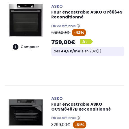
ASKO
Four encastrable ASKO OP8664S
Reconditionné
Prix de référence
oldPrice
1299,00€
-42%
759,00€
Comparer
dès
44,5€/mois
en 20x
ASKO
Four encastrable ASKO
OCSM8487B Reconditionné
Prix de référence
oldPrice
3299,00€
-51%