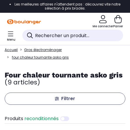
Les meilleures affaires n'attendent pas : découvrez vite notre
Accéder directement à la navigation
sélection à prix bradés.
Accéder directement au contenu
Me connecter
Panier
Accéder directement au pied de page
Menu
Accéder directement au chatbot
Accueil
Gros électroménager
four chaleur tournante asko gris
Four chaleur tournante asko gris
(9 articles)
Filtrer
Produits
reconditionnés