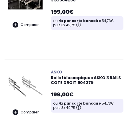
3RG504280
199,00€
ou
4x par carte bancaire
54,73€
Comparer
puis 3x 49,75
ASKO
Rails télescopiques ASKO 3 RAILS
COTE DROIT 504279
199,00€
ou
4x par carte bancaire
54,73€
puis 3x 49,75
Comparer