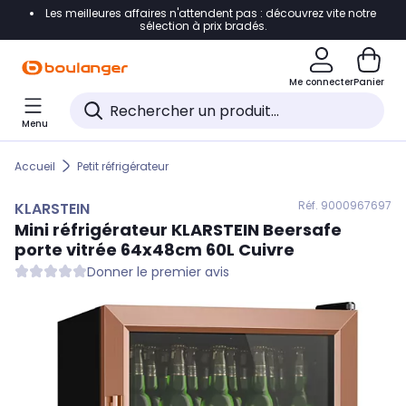
Les meilleures affaires n'attendent pas : découvrez vite notre
Accéder directement à la navigation
sélection à prix bradés.
Accéder directement au contenu
Me connecter
Panier
Accéder directement au pied de page
Menu
Accéder directement au chatbot
Accueil
Petit réfrigérateur
Réf. 900
0967697
KLARSTEIN
Mini réfrigérateur
KLARSTEIN
Beersafe
porte vitrée 64x48cm 60L Cuivre
Donner le premier avis