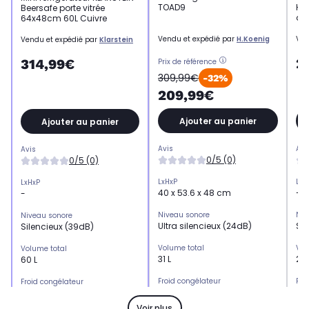
TOAD9
Har
Beersafe porte vitrée
dB 
64x48cm 60L Cuivre
Vendu et expédié par
H.Koenig
Ven
Vendu et expédié par
Klarstein
2
314,99€
Prix de référence
309,99€
-32%
209,99€
Ajouter au panier
Ajouter au panier
Avis
Avi
Avis
0/5 (0)
0/5 (0)
LxHxP
LxH
LxHxP
40 x 53.6 x 48 cm
-
-
Niveau sonore
Niv
Niveau sonore
Ultra silencieux (24dB)
Sil
Silencieux (39dB)
Volume total
Vol
Volume total
31 L
23 
60 L
Froid congélateur
Fro
Froid congélateur
-
-
-
Voir plus