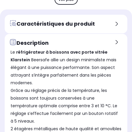
Frigo de
Fri
Frigo de
31 L (idéal pour 1 personne)
23 
60 L (idéal pour 1 personne)
Type d'appareil
Typ
Type d'appareil
Caractéristiques du produit
Mini Bar
Min
Mini Bar
Type d'installation
Typ
Type d'installation
Pose libre : Il peut être posé
Pos
Pose libre : Il peut être posé
Description
librement dans n'importe
li
librement dans n'importe
quelle pièce de la maison
que
quelle pièce de la maison
Le
réfrigérateur à boissons avec porte vitrée
Klarstein
Beersafe allie un design minimaliste mais
Volume total
Vol
Volume total
31 L
23 
60 L
élégant à une puissance performante. Son aspect
attrayant s’intègre parfaitement dans les pièces
Niveau sonore
Niv
Niveau sonore
ultra silencieux (24 db)
sil
silencieux (39 db)
modernes.
Label énergie
Lab
Label énergie
Grâce au réglage précis de la température, les
E
E
D
boissons sont toujours conservées à une
température optimale comprise entre 3 et 10 °C. Le
réglage s’effectue facilement par un bouton rotatif
à 5 niveaux.
2 étagères métalliques de haute qualité et amovibles