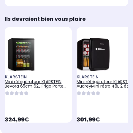
Ils devraient bien vous plaire
KLARSTEIN
KLARSTEIN
Mini réfrigérateur KLARSTEIN
Mini réfrigérateur KLARSTEI
Bevora 65cm 62L Frigo Porte
AudreyMini rétro 48L 2 éta
Vitrée Noir
39 dB noir
currentPrice
currentPrice
324,99€
301,99€