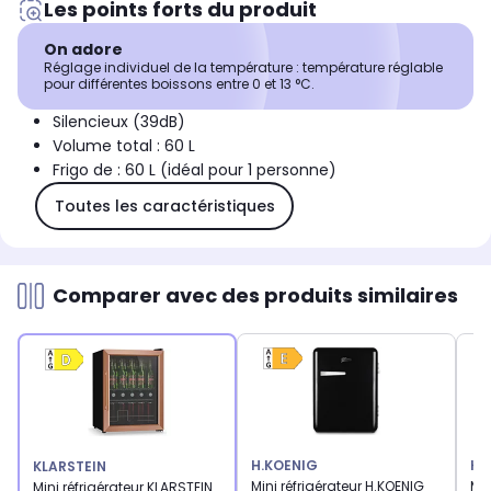
Les points forts du produit
On adore
Réglage individuel de la température : température réglable
pour différentes boissons entre 0 et 13 °C.
Silencieux (39dB)
Volume total : 60 L
Frigo de : 60 L (idéal pour 1 personne)
Toutes les caractéristiques
Comparer avec des produits similaires
H.KOENIG
KL
KLARSTEIN
Mini réfrigérateur H.KOENIG
Min
Mini réfrigérateur KLARSTEIN