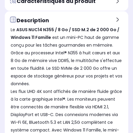
Caractéristiques du produit
Intel UHD Graphics
Int
-
Référence du processeur
Réf
Référence du processeur
Intel N100
Int
Intel Core i3
Description
Fréquence du processeur (en
Fré
Fréquence du processeur (en
Le
ASUS NUC14 N355 / 8 Go / SSD M.2 de 2 000 Go /
GHz)
GHz
GHz)
3.4
3.7
3.3
Windows 11 Famille
est un mini-PC haut de gamme
conçu pour les tâches gourmandes en mémoire.
Nombres de coeurs du
Nom
Nombres de coeurs du
processeur
pro
processeur
Grâce au processeur Intel® N355 à huit cœurs et aux
4
4
8
8 Go de mémoire vive DDR5, le multitâche s'effectue
Capacité totale de stockage
Cap
Capacité totale de stockage
en toute fluidité. Le SSD NVMe de 2 000 Go offre un
SSD 1 To
SS
SSD 2 To
espace de stockage généreux pour vos projets et vos
données.
Les flux UHD 4K sont affichés de manière fluide grâce
à la carte graphique Intel®. Les moniteurs peuvent
être connectés de manière flexible via HDMI 2.1,
DisplayPort et USB-C. Des connexions modernes via
Wi-Fi 6E, Bluetooth 5.3 et LAN 2,5G complètent ce
système compact. Avec Windows 11 Famille, le mini-