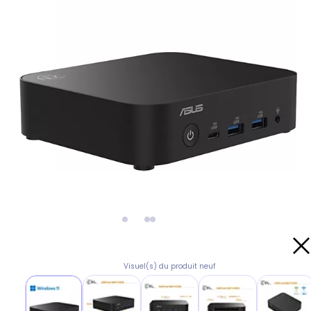
Visuel(s) du produit neuf