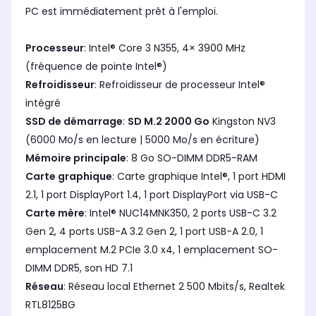
PC est immédiatement prêt à l'emploi.
Processeur
: Intel® Core 3 N355, 4× 3900 MHz
(fréquence de pointe Intel®)
Refroidisseur
: Refroidisseur de processeur Intel®
intégré
SSD de démarrage
:
SD M.2 2000 Go
Kingston NV3
(6000 Mo/s en lecture | 5000 Mo/s en écriture)
Mémoire principale
: 8 Go SO-DIMM DDR5-RAM
Carte graphique
: Carte graphique Intel®, 1 port HDMI
2.1, 1 port DisplayPort 1.4, 1 port DisplayPort via USB-C
Carte mère
: Intel® NUC14MNK350, 2 ports USB-C 3.2
Gen 2, 4 ports USB-A 3.2 Gen 2, 1 port USB-A 2.0, 1
emplacement M.2 PCIe 3.0 x4, 1 emplacement SO-
DIMM DDR5, son HD 7.1
Réseau
: Réseau local Ethernet 2 500 Mbits/s, Realtek
RTL8125BG