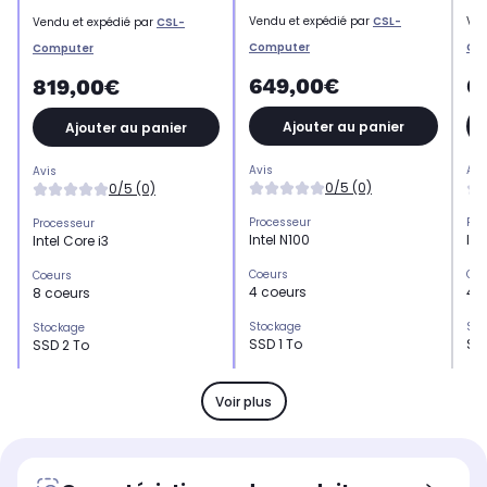
Vendu et expédié par
CSL-
Ven
Vendu et expédié par
CSL-
Computer
Co
Computer
649,00€
6
819,00€
Ajouter au panier
Ajouter au panier
Avis
Avi
Avis
0/5 (0)
0/5 (0)
Processeur
Pro
Processeur
Intel N100
Int
Intel Core i3
Coeurs
Coe
Coeurs
4 coeurs
4 
8 coeurs
Stockage
Sto
Stockage
SSD 1 To
SS
SSD 2 To
Mémoire vive
Mém
Mémoire vive
32 Go
8 
8 Go
Voir plus
Format de mémoire vive
For
Format de mémoire vive
DDR4 So-DIMM
DD
DDR5
Contrôleur graphique
Con
Contrôleur graphique