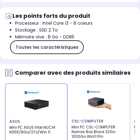
Les points forts du produit
Processeur : Intel Core i3 - 8 coeurs
Stockage : SSD 2 To
Mémoire vive : 8 Go - DDR5
Toutes les caractéristiques
Comparer avec des produits similaires
CSL-COMPUTER
AS
ASUS
Mini PC CSL-COMPUTER
Mi
Mini PC ASUS Intel NUC14
Narrow Box Black 32Go
200
N355/8Go/2To/Win 11
1000Go Win11 Pro