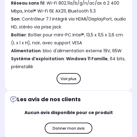
Réseau sans fil
: Wi-Fi 802.11a/b/g/n/ac/ax à 2 400
Mbps, Intel® Wi-Fi 6E AX211, Bluetooth 5.3
Son
: Contrôleur 7.1 intégré via HDMI/DisplayPort, audio
HD, stéréo via prise jack
Boîtier
: Boîtier pour mini-PC Intel®, 13,5 x 11,5 x 3,6 cm
(L x l x H), noir, avec support VESA
Alimentation
: bloc d'alimentation externe 19V, 65W
Système d'exploitation
:
Windows 11 Famille
, 64 bits,
préinstallé
Voir plus
Les avis de nos clients
Aucun avis disponible pour ce produit
Donner mon avis