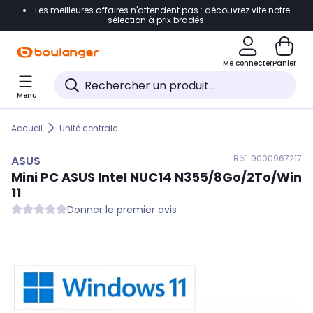
Les meilleures affaires n'attendent pas : découvrez vite notre
Accéder directement à la navigation
sélection à prix bradés.
Accéder directement au contenu
Me connecter
Panier
Accéder directement au pied de page
Menu
Accéder directement au chatbot
Accueil
Unité centrale
Réf. 900
0967217
ASUS
Mini PC
ASUS
Intel NUC14 N355/8Go/2To/Win
11
Donner le premier avis