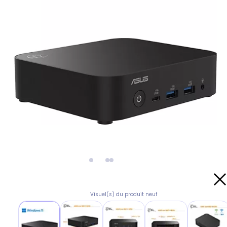
Visuel(s) du produit neuf