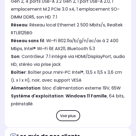
Gen 2, 4 ports USB-A 3.2 Gen 2, 1 port USB-A 2.0, 1
emplacement M.2 PCIe 3.0 x4, 1 emplacement SO-
DIMM DDR5, son HD 7.1
Réseau
: Réseau local Ethernet 2 500 Mbits/s, Realtek
RTL8125BG
Réseau sans fil
: Wi-Fi 802.11a/b/g/n/ac/ax à 2 400
Mbps, Intel® Wi-Fi 6E AX211, Bluetooth 5.3
Son
: Contrôleur 7.1 intégré via HDMI/DisplayPort, audio
HD, stéréo via prise jack
Boîtier
: Boîtier pour mini-PC Intel®, 13,5 x 11,5 x 3,6 cm
(L x l x H), noir, avec support VESA
Alimentation
: bloc d'alimentation externe 19V, 65W
Système d'exploitation
:
Windows 11 Famille
, 64 bits,
préinstallé
Voir plus