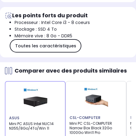
Les points forts du produit
Processeur : Intel Core i3 - 8 coeurs
Stockage : SSD 4 To
Mémoire vive : 8 Go - DDR5
Toutes les caractéristiques
Comparer avec des produits similaires
CSL-COMPUTER
SE
ASUS
Mini PC CSL-COMPUTER
Min
Mini PC ASUS Intel NUC14
Narrow Box Black 32Go
975
N355/8Go/4To/Win 11
1000Go Win11 Pro