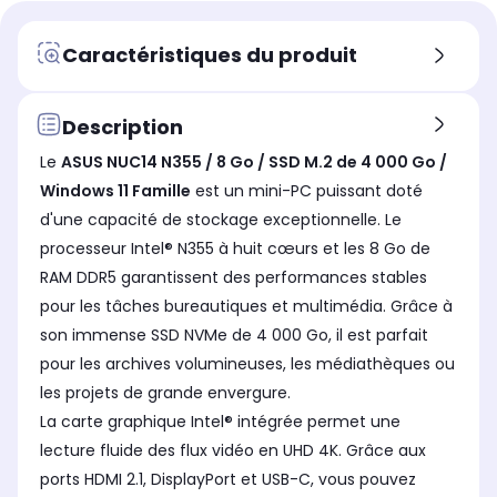
DDR4 So-DIMM
DD
DDR5
Contrôleur graphique
Con
Contrôleur graphique
Caractéristiques du produit
Intel UHD Graphics
-
-
Référence du processeur
Réf
Référence du processeur
Intel N100
Int
Intel Core i3
Description
Fréquence du processeur (en
Fré
Fréquence du processeur (en
Le
ASUS NUC14 N355 / 8 Go / SSD M.2 de 4 000 Go /
GHz)
GHz
GHz)
3.4
2.6
3.3
Windows 11 Famille
est un mini-PC puissant doté
d'une capacité de stockage exceptionnelle. Le
Nombres de coeurs du
Nom
Nombres de coeurs du
processeur
pro
processeur
processeur Intel® N355 à huit cœurs et les 8 Go de
4
6
8
RAM DDR5 garantissent des performances stables
Capacité totale de stockage
Cap
Capacité totale de stockage
pour les tâches bureautiques et multimédia. Grâce à
SSD 1 To
SS
SSD 4 To
son immense SSD NVMe de 4 000 Go, il est parfait
pour les archives volumineuses, les médiathèques ou
les projets de grande envergure.
La carte graphique Intel® intégrée permet une
lecture fluide des flux vidéo en UHD 4K. Grâce aux
ports HDMI 2.1, DisplayPort et USB-C, vous pouvez