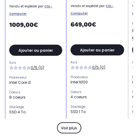
Vendu et expédié par
CSL-
Ven
Vendu et expédié par
CSL-
Computer
Eu
Computer
649,00€
1009,00€
Pri
11
9
Ajouter au panier
Ajouter au panier
Avis
Avi
Avis
0/5 (0)
0/5 (0)
Processeur
Pro
Processeur
Intel N100
Int
Intel Core i3
Coeurs
Coe
Coeurs
4 coeurs
6 
8 coeurs
Stockage
Sto
Stockage
SSD 1 To
SS
SSD 4 To
Mémoire vive
Mém
Mémoire vive
32 Go
16
8 Go
Voir plus
Format de mémoire vive
For
Format de mémoire vive