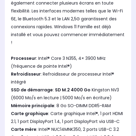
également connecter plusieurs écrans en toute
flexibilité. Les interfaces modernes telles que le Wi-Fi
6E, le Bluetooth 5.3 et le LAN 2,5G garantissent des
connexions rapides. Windows 11 Famille est déjà
installé et vous pouvez commencer immédiatement
!
Processeur
: Intel® Core 3 N355, 4× 3900 MHz
(fréquence de pointe Intel®)
Refroidisseur
: Refroidisseur de processeur Intel®
intégré
SSD de démarrage
:
SD M.2 4000 Go
Kingston NV3
(6000 Mo/s en lecture | 5000 Mo/s en écriture)
Mémoire principale
: 8 Go SO-DIMM DDR5-RAM
Carte graphique
: Carte graphique Intel®, 1 port HDMI
2.1, 1 port DisplayPort 1.4, 1 port DisplayPort via USB-C
Carte mère
: Intel® NUC14MNK350, 2 ports USB-C 3.2