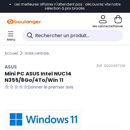
Les meilleures affaires n'attendent pas : découvrez vite notre
Accéder directement à la navigation
sélection à prix bradés.
Accéder directement au contenu
Me connecter
Panier
Accéder directement au pied de page
Menu
Accéder directement au chatbot
Accueil
Unité centrale
Réf. 900
0967218
ASUS
Mini PC
ASUS
Intel NUC14
N355/8Go/4To/Win 11
Donner le premier avis