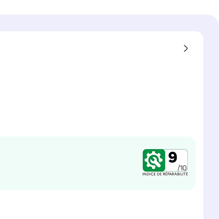
verts
ation en électricité pour 100
 (programme éco)
h
mation en eau (programme
res / cycle
nuel d'utilisation (basé sur
les)
os par an
é enfant
é aquastop