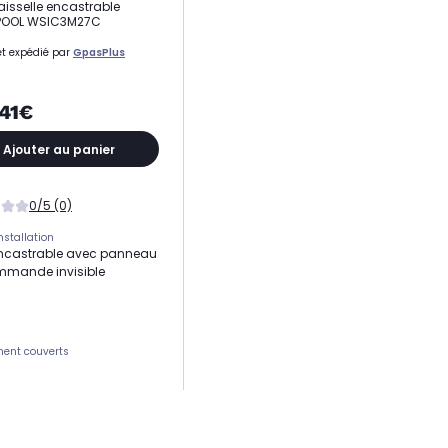
aisselle encastrable
POOL WSIC3M27C
t expédié par
GpasPlus
,41€
Ajouter au panier
0/5 (0)
nstallation
ncastrable avec panneau
mmande invisible
ent couverts
sonore
ard 47 dB
de couverts standard