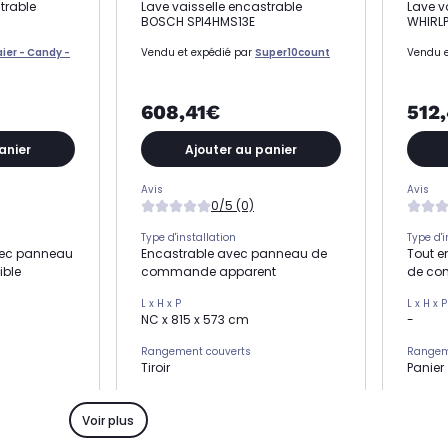
trable
Lave vaisselle encastrable
Lave v
BOSCH SPI4HMS13E
WHIRL
ier - Candy -
Vendu et expédié par
Super10count
Vendu e
608,41€
512
anier
Ajouter au panier
Avis
Avis
0/5 (0)
Type d'installation
Type d'i
vec panneau
Encastrable avec panneau de
Tout e
ible
commande apparent
de co
L x H x P
L x H x P
NC x 815 x 573 cm
-
Rangement couverts
Rangem
Tiroir
Panier
Niveau sonore
Niveau 
très silencieux 44 dB
stand
Voir plus
andard
Nombre de couverts standard
Nombre 