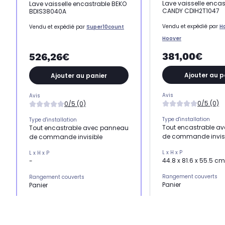
Lave vaisselle encas
Lave vaisselle encastrable BEKO
CANDY CDIH2T1047
BDIS38040A
Vendu et expédié par
Ha
Vendu et expédié par
Super10count
Hoover
381,00€
526,26€
Ajouter au p
Ajouter au panier
Avis
Avis
0/5 (0)
0/5 (0)
Type d'installation
Type d'installation
Tout encastrable a
Tout encastrable avec panneau
de commande invis
de commande invisible
L x H x P
L x H x P
44.8 x 81.6 x 55.5 cm
-
Rangement couverts
Rangement couverts
Panier
Panier
Niveau sonore
Niveau sonore
standard 47 dB
silencieux 45 dB
Nombre de couverts st