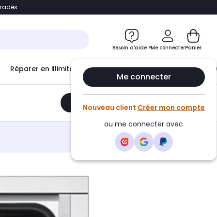
bradés.
e
Accéder directement au chatbot
Besoin d'aide ?
Me connecter
Panier
Réparer en illimité avec
Le Club Infinity
Econ
Me connecter
Ajouter au panier
•
526,26€
Nouveau client
Créer mon compte
ou me connecter avec