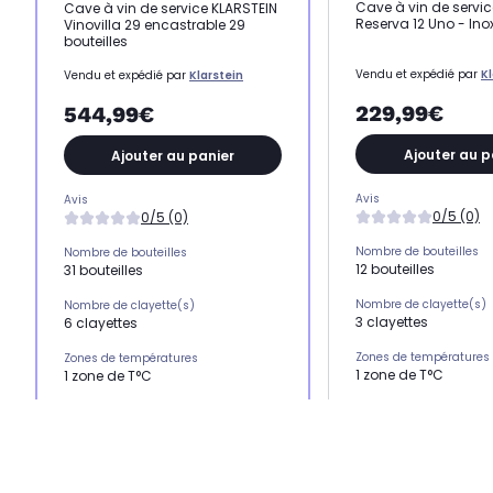
Cave à vin de servi
Cave à vin de service KLARSTEIN
Reserva 12 Uno - Ino
Vinovilla 29 encastrable 29
bouteilles
Vendu et expédié par
Kl
Vendu et expédié par
Klarstein
229,99€
544,99€
Ajouter au p
Ajouter au panier
Avis
Avis
0/5 (0)
0/5 (0)
Nombre de bouteilles
Nombre de bouteilles
12 bouteilles
31 bouteilles
Nombre de clayette(s)
Nombre de clayette(s)
3 clayettes
6 clayettes
Zones de températures
Zones de températures
1 zone de T°C
1 zone de T°C
L x H x P
L x H x P
35 x 48 x 48 cm
-
Réglage température
Réglage température
électronique via écr
électronique via écran