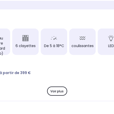
Niveau sonore
Niveau 
B)
Très Silencieux (26dB)
Silenc
résent sur le
Nombre de bouteilles (présent sur le
Nombre 
Label Energie)
Label E
18.0
53.0
ur le Label
Label énergie (présent sur le Label
Label é
Energie)
Energie
au
F
G
re
6 clayettes
De 5 à 18°C
coulissantes
LED
ard
Matériau des clayettes
Matéria
b)
Bois
Bois
Filtre à charbon
Filtre à
Non
Non
 à partir de 399 €
Voir plus