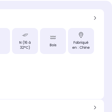
sonore
ieux (40dB)
de bouteilles (présent sur le
nergie)
nergie (présent sur le Label
)
N (16 à
Fabriqué
Bois
32°C)
en : Chine
u des clayettes
 charbon