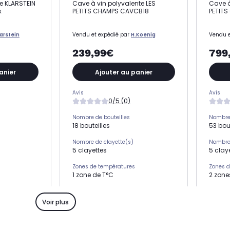
ce KLARSTEIN
Cave à vin polyvalente LES
Cave à
x
PETITS CHAMPS CAVCB18
PETIT
arstein
Vendu et expédié par
H.Koenig
Vendu e
239,99€
799
anier
Ajouter au panier
Avis
Avis
0/5 (0)
Nombre de bouteilles
Nombre 
18 bouteilles
53 bout
Nombre de clayette(s)
Nombre 
5 clayettes
5 clay
Zones de températures
Zones d
1 zone de T°C
2 zone
L x H x P
L x H x P
34.5 x 66.7 x 48.5 cm
54 x 8
Voir plus
Réglage température
Réglag
an
électronique via écran
électr