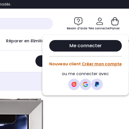
bradés.
e
Accéder directement au chatbot
Besoin d'aide ?
Me connecter
Panier
Réparer en illimité avec
Le Club Infinity
Econ
Me connecter
Ajouter au panier
•
544,99€
Nouveau client
Créer mon compte
ou me connecter avec