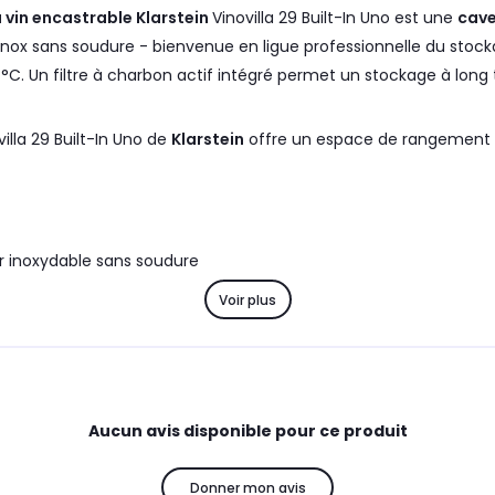
 vin encastrable
Klarstein
Vinovilla 29 Built-In Uno est une
cav
e - bienvenue en ligue professionnelle du stockage du vin ! Les six étagères de s
18 °C. Un filtre à charbon actif intégré permet un stockage à lon
illa 29 Built-In Uno de
Klarstein
offre un espace de rangement é
r inoxydable sans soudure
uisine équipée
Voir plus
omptoir
empérature et de l'éclairage
Aucun avis disponible pour ce produit
Donner mon avis