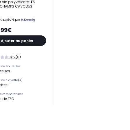
 vin polyvalente LES
S CHAMPS CAVCD53
t expédié par
H.Koenig
,99€
Ajouter au panier
0/5 (0)
de bouteilles
eilles
de clayette(s)
ettes
e températures
s de T°C
9.5 x 55 cm
e température
onique via écran