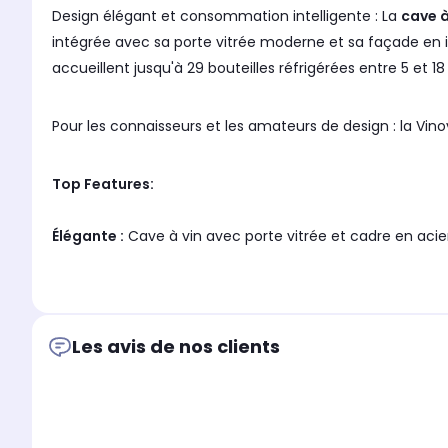
Design élégant et consommation intelligente : La
cave à
intégrée avec sa porte vitrée moderne et sa façade en inox sans soudur
accueillent jusqu'à 29 bouteilles réfrigérées entre 5 et 
Pour les connaisseurs et les amateurs de design : la Vinov
Top Features:
Élégante :
Cave à vin avec porte vitrée et cadre en acie
38 cm de large :
S'intègre merveilleusement dans une c
Utilisation flexible :
Autonome, encastrée ou sous un c
6 clayettes en bois :
Pour 29 bouteilles de vin
Panneau de commande tactile :
Contrôle facile de la t
Les avis de nos clients
Caractéristiques: