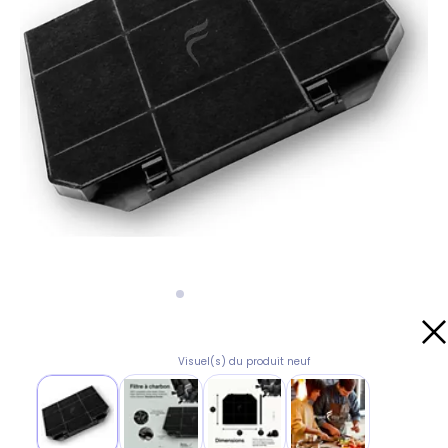
Visuel(s) du produit neuf