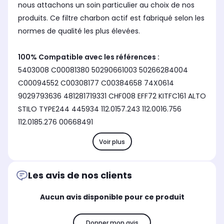
nous attachons un soin particulier au choix de nos
produits. Ce filtre charbon actif est fabriqué selon les
normes de qualité les plus élevées.
100% Compatible avec les références :
5403008 C00081380 50290661003 50266284004
C00094552 C00308177 C00384658 74X0614
9029793636 481281719331 CHF008 EFF72 KITFC161 ALTO
STILO TYPE244 445934 112.0157.243 112.0016.756
112.0185.276 00668491
Voir plus
Les avis de nos clients
Aucun avis disponible pour ce produit
Donner mon avis