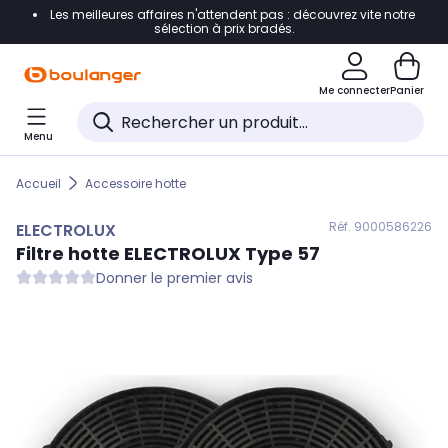
Les meilleures affaires n'attendent pas : découvrez vite notre
Accéder directement à la navigation
sélection à prix bradés.
Accéder directement au contenu
Me connecter
Panier
Accéder directement au pied de page
Menu
Accéder directement au chatbot
Accueil
Accessoire hotte
Réf. 900
0586226
ELECTROLUX
Filtre hotte
ELECTROLUX
Type 57
Donner le premier avis