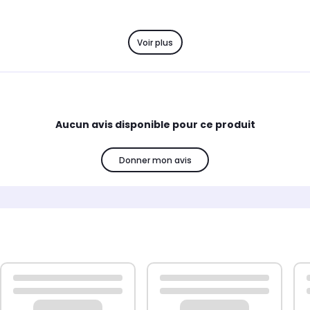
ules de graisse contenues dans l’air. L’air arrive sur le filtre à c
Voir plus
ropre dans votre cuisine. Ce filtre à charbon pour hotte de cuisin
filtre tous les 4 à 6 mois selon votre utilisation.
Aucun avis disponible pour ce produit
Donner mon avis
pectueux de l’environnement. Basés en France, nous attachons un s
es plus élevées.
HF210/1, FAC539, AMC946, Type B210, 481281718524, 4812817283