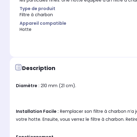
les particules fines. Une hotte équipée d'un filtre à char
Type de produit
Filtre à charbon
Appareil compatible
Hotte
Description
Diamètre
: 210 mm (21 cm).
Installation Facile :
Remplacer son filtre à charbon n’a ja
votre hotte. Ensuite, vous verrez le filtre à charbon. Retir