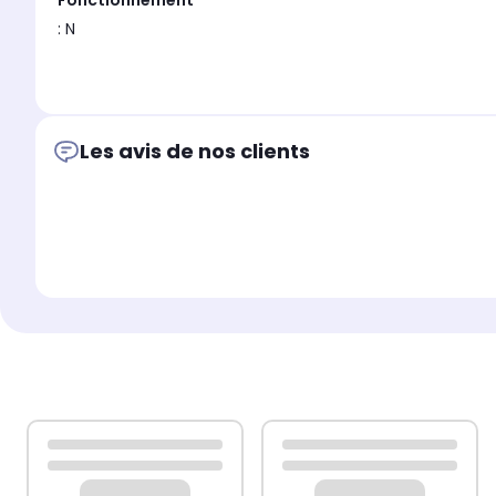
Fonctionnement
: N
otre filtre contient du charbon actif qui capture les partic
hotte équipée d’un filtre à charbon actif rejette l’air p
il fait bon respirer.
Les avis de nos clients
Pour garantir un fonctionnement optimal, remplacez ce 
Fabriqué en Europe :
Equipez votre hotte de cuisine d'un filtre à charbon res
charbon actif est fabriqué selon les normes de qualité l
100% Compatible avec les références :
484000008579, C