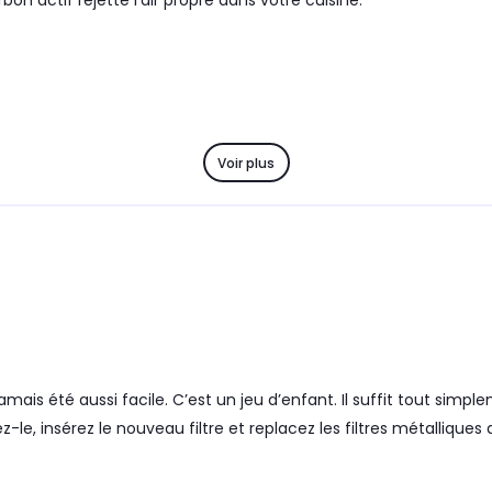
bon actif rejette l'air propre dans votre cuisine.
Voir plus
mais été aussi facile. C’est un jeu d’enfant. Il suffit tout simp
ez-le, insérez le nouveau filtre et replacez les filtres métalliques 