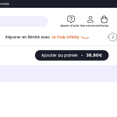
bradés.
e
Accéder directement au chatbot
Besoin d'aide ?
Me connecter
Panier
Réparer en illimité avec
Le Club Infinity
Econ
Ajouter au panier
•
36,90€