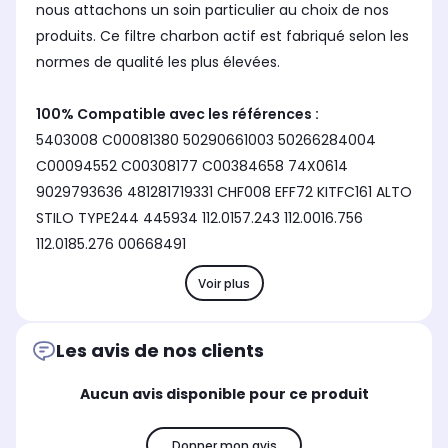
nous attachons un soin particulier au choix de nos
produits. Ce filtre charbon actif est fabriqué selon les
normes de qualité les plus élevées.
100% Compatible avec les références :
5403008 C00081380 50290661003 50266284004
C00094552 C00308177 C00384658 74X0614
9029793636 481281719331 CHF008 EFF72 KITFC161 ALTO
STILO TYPE244 445934 112.0157.243 112.0016.756
112.0185.276 00668491
Voir plus
Les avis de nos clients
Aucun avis disponible pour ce produit
Donner mon avis