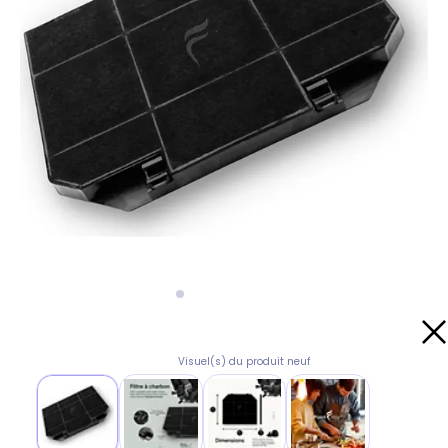
Visuel(s) du produit neuf