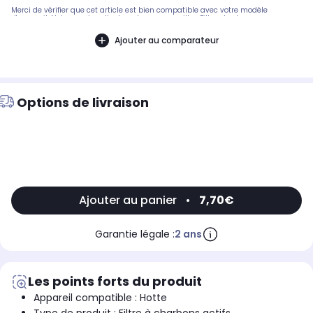
Merci de vérifier que cet article est bien compatible avec votre modèle
d'appareil. Notre service client peut vous conseiller. Filtre charbon en mousse
noir à découper 570 x 470.Pièce compatible avec les marques :
AIRLUX.Compatible avec les modèles suivants : SCHOLTES: H3890AIRLUX: HC250,
Ajouter au comparateur
HC250C, AHC63WHWHIRLPOOL: HT500 - 17761, HT500 - 781104, HVR520N - 1,
HVR520N2 - HVR520N, HVR520B, HVR520B - HVR520B2, HVR520N, HVR520N -
HVR520N2, 17761 - HT500, 781104 - HT500, HVR520B - 1
Options de livraison
Ajouter au panier
•
7,70€
Garantie légale :
2 ans
Les points forts du produit
Appareil compatible : Hotte