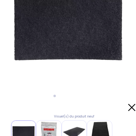
Visuel(s) du produit neuf