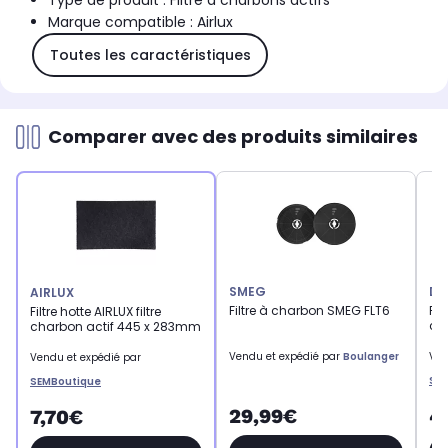
Type de produit : Filtre à charbons actifs
Marque compatible : Airlux
Toutes les caractéristiques
Comparer avec des produits similaires
SMEG
DI
AIRLUX
Filtre à charbon SMEG FLT6
Fil
Filtre hotte AIRLUX filtre
cha
charbon actif 445 x 283mm
Vendu et expédié par
Boulanger
Ven
Vendu et expédié par
SE
SEMBoutique
29,99€
4
7,70€