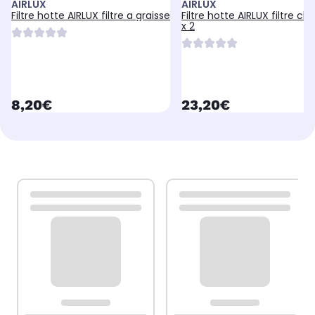
AIRLUX
AIRLUX
Filtre hotte AIRLUX filtre a graisse
Filtre hotte AIRLUX filtre c
x 2
currentPrice
currentPrice
8,20€
23,20€