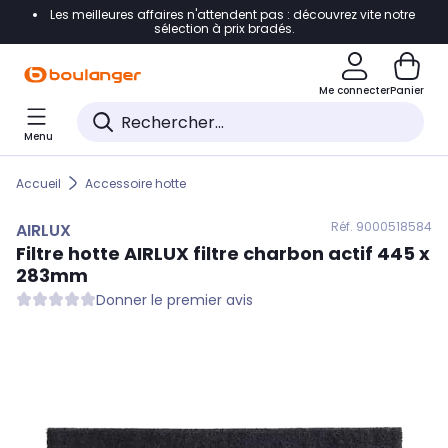
Les meilleures affaires n'attendent pas : découvrez vite notre
Accéder directement à la navigation
sélection à prix bradés.
Accéder directement au contenu
Me connecter
Panier
Accéder directement au pied de page
Menu
Accéder directement au chatbot
Accueil
Accessoire hotte
Réf. 900
0518584
AIRLUX
Filtre hotte
AIRLUX
filtre charbon actif 445 x
283mm
Donner le premier avis