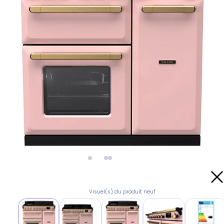
Visuel(s) du produit neuf