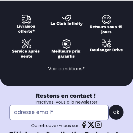
Le Club Infinity
Livraison 
Retours sous 15 
offerte*
jours
Boulanger Drive
Service après 
Meilleurs prix 
vente
garantis
Voir conditions*
Restons en contact !
Inscrivez-vous à la newsletter
Ok
Ou retrouvez-nous sur :