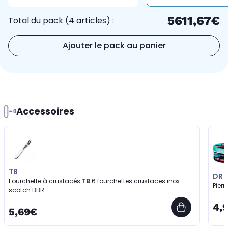
5611,67€
Total du pack (4 articles) :
Ajouter le pack au panier
Accessoires
TB
DR 
Fourchette à crustacés
TB
6 fourchettes crustaces inox
Pier
scotch BBR
4,
5,69€