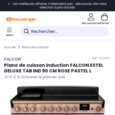
Les meilleures affaires n'attendent pas : découvrez vite notre
Accéder directement à la navigation
sélection à prix bradés.
Accéder directement au contenu
Me connecter
Panier
Accéder directement au pied de page
Menu
Accéder directement au chatbot
Accueil
Piano de cuisson
Réf. 122
4847
FALCON
Piano de cuisson induction
FALCON
ESTEL
DELUXE TAB IND 90 CM ROSE PASTEL L
Donner le premier avis