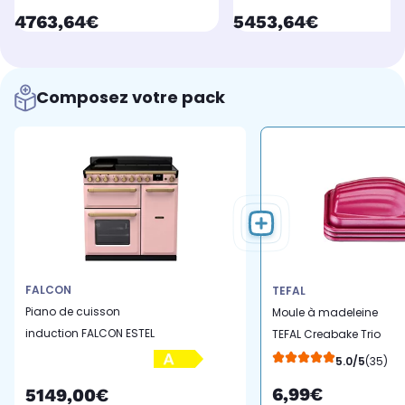
currentPrice
currentPrice
4763,64€
5453,64€
Composez votre pack
FALCON
TEFAL
Piano de cuisson
Moule à madeleine
induction FALCON ESTEL
TEFAL Creabake Trio
DELUXE TAB IND 90 CM
madeleines 8.3 x 6.5 c
5.0/5
(35)
ROSE PASTEL L
6,99€
5149,00€