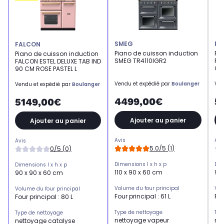
SMEG
FA
FALCON
Piano de cuisson induction
Pi
Piano de cuisson induction
SMEG TR4110IGR2
FA
FALCON ESTEL DELUXE TAB IND
CH
90 CM ROSE PASTEL L
Vendu et expédié par
Boulanger
Ven
Vendu et expédié par
Boulanger
4499,00€
5
5149,00€
Ajouter au panier
Ajouter au panier
Avis
Avi
Avis
5.0/5 (1)
0/5 (0)
Dimensions l x h x p
Dim
Dimensions l x h x p
110 x 90 x 60 cm
90 
90 x 90 x 60 cm
Volume du four principal
Vol
Volume du four principal
Four principal : 61 L
Fou
Four principal : 80 L
Type de nettoyage
Typ
Type de nettoyage
nettoyage vapeur
ne
nettoyage catalyse