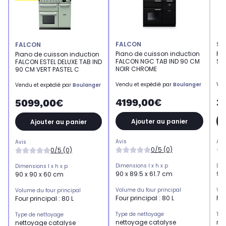
FALCON
SM
FALCON
Piano de cuisson induction
Pi
Piano de cuisson induction
FALCON NGC TAB IND 90 CM
SM
FALCON ESTEL DELUXE TAB IND
NOIR CHROME
90 CM VERT PASTEL C
Vendu et expédié par
Boulanger
Ven
Vendu et expédié par
Boulanger
4199,00€
3
5099,00€
Ajouter au panier
Ajouter au panier
Avis
Avi
Avis
0/5 (0)
0/5 (0)
Dimensions l x h x p
Dim
Dimensions l x h x p
90 x 89.5 x 61.7 cm
90
90 x 90 x 60 cm
Volume du four principal
Vol
Volume du four principal
Four principal : 80 L
Fou
Four principal : 80 L
Type de nettoyage
Typ
Type de nettoyage
nettoyage catalyse
ne
nettoyage catalyse