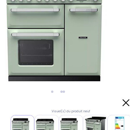
Visuel(s) du produit neuf