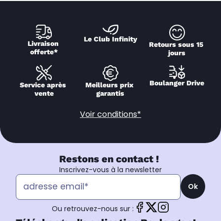
Le Club Infinity
Livraison 
Retours sous 15 
offerte*
jours
Boulanger Drive
Service après 
Meilleurs prix 
vente
garantis
Voir conditions*
Restons en contact !
Inscrivez-vous à la newsletter
Ok
Ou retrouvez-nous sur :