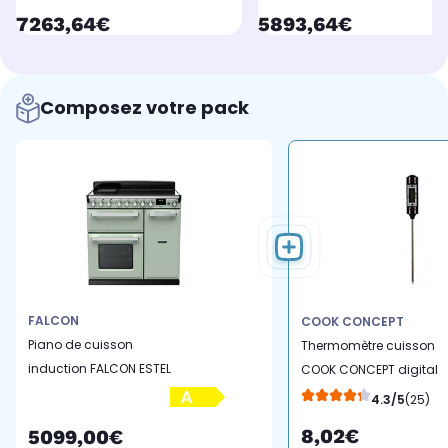
currentPrice
currentPrice
7263,64€
5893,64€
Composez votre pack
FALCON
COOK CONCEPT
Piano de cuisson
Thermomètre cuisson
induction FALCON ESTEL
COOK CONCEPT digital
DELUXE TAB IND 90 CM
de cuisine
4.3/5
(25)
VERT PASTEL C
8,02€
5099,00€