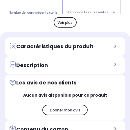
(h
Nombre de fours présents sur le
Nom
Nombre de fours présents sur le
produit
pro
produit
2 fours
2 f
2 fours
Voir plus
Câble d'alimentation
Câb
Câble d'alimentation
câble monophasé non
câ
câble triphasé non fourni
fourni
fou
Caractéristiques du produit
Nombre de foyers total
Nom
Nombre de foyers total
5 foyers
5 f
5 foyers
Label énergie du four principal
Lab
Description
Label énergie du four principal
Label énergie A
Lab
Label énergie A
Les avis de nos clients
Aucun avis disponible pour ce produit
Donner mon avis
Contenu du carton