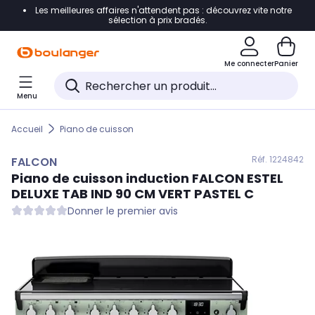
Les meilleures affaires n'attendent pas : découvrez vite notre
Accéder directement à la navigation
sélection à prix bradés.
Accéder directement au contenu
Me connecter
Panier
Accéder directement au pied de page
Menu
Accéder directement au chatbot
Accueil
Piano de cuisson
Réf. 122
4842
FALCON
Piano de cuisson induction
FALCON
ESTEL
DELUXE TAB IND 90 CM VERT PASTEL C
Donner le premier avis