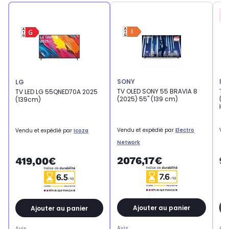
SONY
PH
LG
TV OLED SONY 55 BRAVIA 8
TV 
TV LED LG 55QNED70A 2025
(2025) 55" (139 cm)
(20
(139cm)
HD 
Vendu et expédié par
Electro
Ven
Vendu et expédié par
Icoza
Network
2076,17€
9
419,00€
Ajouter au panier
Ajouter au panier
Avis
Avi
Avis