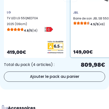
LG
JBL
TV LED LG 55QNED70A
Barre de son JBL SB 550
2025 (139cm)
4.5/5
(48)
4.8/5
(14)
149,00€
419,00€
809,98€
Total du pack (4 articles) :
Ajouter le pack au panier
Accessoires