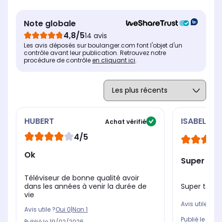
Le + produit
Le 
Le + produit
-
-
TV QNED de LG utilisant des
Quantum Dots et Nanocell
Note globale
pour des couleurs vives et
4,8/5
14 avis
un bon contraste.
Les avis déposés sur boulanger.com font l'objet d'un
contrôle avant leur publication. Retrouvez notre
procédure de contrôle
en cliquant ici
Puissance
.
Pui
Puissance
Non communiqué
70
20 Watts
HUBERT
ISABELLE
Achat vérifié
4/5
Ok
Super
Téléviseur de bonne qualité avoir
Super télé
dans les années à venir la durée de
vie
Avis utile ?
Oui
Avis utile ?
Oui
0
|
Non
1
Publié le
07/0
Publié le
19/02/2026