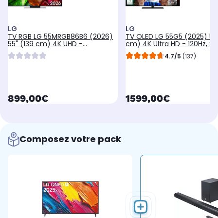
LG
LG
TV RGB LG 55MRGB86B6 (2026)
TV OLED LG 55G5 (2025) 55"
55" (139 cm) 4K UHD -
cm) 4K Ultra HD - 120Hz, S
Expérience Gaming, 120Hz,
TV
4.7/5
(137)
Smart TV
currentPrice
currentPrice
899,00€
1599,00€
Composez votre pack