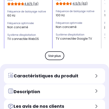
4.5/5 (63)
4.8/5 (14)
Fréquence de balayage native
Fré
Fréquence de balayage native
100 Hz
120
60 Hz
Fréquence optimisée
Fré
Fréquence optimisée
Non concerné
jus
Non concerné
Système d'exploitation
Sys
Système d'exploitation
TV connectée Google TV
TV
TV connectée WebOS
HDMI 2.1
HDM
HDMI 2.1
x2
x2
-
Voir plus
HDMI 2.0
HDM
HDMI 2.0
x2
x2
x3
USB
US
USB
Caractéristiques du produit
x2
x2
x1
Son
So
Son
Non communiqué
70
20 Watts
Description
Position du pied
Pos
Position du pied
Pied ajustable
Pie
Pieds sur les côtés
Les avis de nos clients