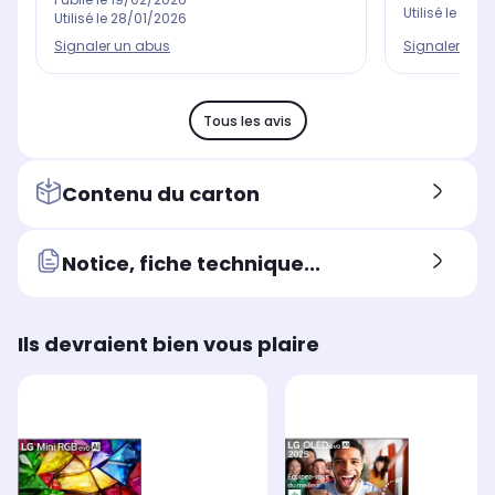
Utilisé le
17/0
Utilisé le
28/01/2026
Signaler un 
Signaler un abus
Tous les avis
Contenu du carton
Notice, fiche technique...
Ils devraient bien vous plaire