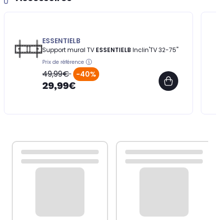
ESSENTIELB
Support mural TV
ESSENTIELB
Inclin'TV 32-75''
Prix de référence
49,99€
-40%
29,99€