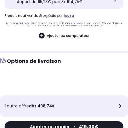
Apport de 115,23€ puis 3x 104,75€
produit neuf
vendu & expédié par
Icoza
Livraison au pied du camion sous 5 à 11 jours ouvrés. Livraison à l'étage dans la
pièce de votre choix à 29.99€.( NOUS CONTACTER AVANT ACHAT). Livraison à
l'étage dans la pièce de votre choix avec installation à 39.99€. (NOUS
CONTACTER AVANT ACHAT). Pas de livraison: - corse. Garantie 2 ans pièce
Ajouter au comparateur
mains d’œuvre et déplacement.
Options de livraison
1 autre offre
dès 498,74€
Ajouter au panier
•
419,00€