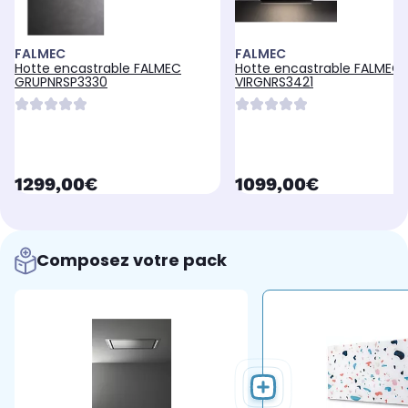
FALMEC
FALMEC
Hotte encastrable FALMEC
Hotte encastrable FALMEC
GRUPNRSP3330
VIRGNRS3421
currentPrice
currentPrice
1299,00€
1099,00€
Composez votre pack