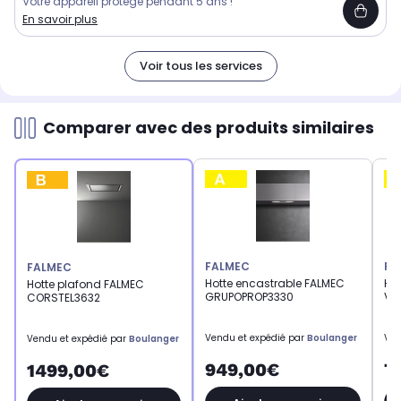
Votre appareil protégé pendant 5 ans !
En savoir plus
Voir tous les services
Comparer avec des produits similaires
FALMEC
FA
FALMEC
Hotte encastrable FALMEC
Ho
Hotte plafond FALMEC
GRUPOPROP3330
VI
CORSTEL3632
Vendu et expédié par
Boulanger
Ven
Vendu et expédié par
Boulanger
949,00€
7
1499,00€