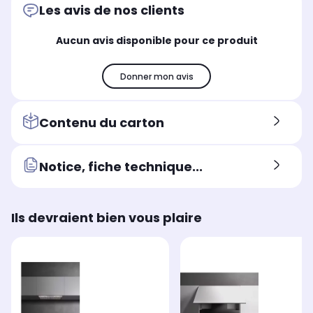
Les avis de nos clients
Fabriqué en
Fab
Fabriqué en
Italie
Ita
Italie
Aucun avis disponible pour ce produit
Donner mon avis
Contenu du carton
Notice, fiche technique...
Ils devraient bien vous plaire