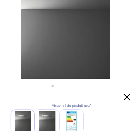
Visuel(s) du produit neuf