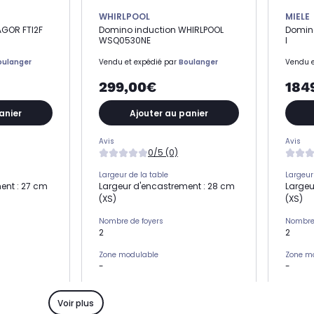
WHIRLPOOL
MIELE
AGOR FTI2F
Domino induction WHIRLPOOL
Domino
WSQ0530NE
I
oulanger
Vendu et expédié par
Boulanger
Vendu e
299,00€
184
anier
Ajouter au panier
Avis
Avis
0/5 (0)
Largeur de la table
Largeur
ent : 27 cm
Largeur d'encastrement : 28 cm
Largeu
(XS)
(XS)
Nombre de foyers
Nombre 
2
2
Zone modulable
Zone m
-
-
Type de commandes
Type d
tactiles individuelles
manet
Voir plus