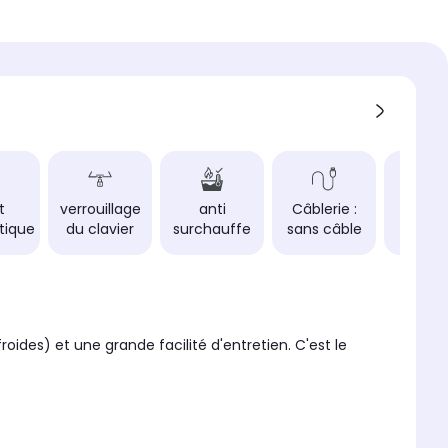
ce totale
 W
 table:
ion
odulable
oncerné
Fabri
t
verrouillage
anti
Câblerie :
en 
tique
du clavier
surchauffe
sans câble
 de minuteurs
Slové
ides) et une grande facilité d'entretien. C'est le