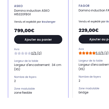
FAGOR
ASKO
Domino induction F
Domino induction ASKO
HI5320FBG1
Vendu et expédié par
B
Vendu et expédié par
Boulanger
229,00€
799,00€
Ajouter au p
Ajouter au panier
Avis
Avis
5.0/5 (2)
0/5 (0)
Largeur de la table
Largeur de la table
Largeur d'encastrem
Largeur d'encastrement : 34 cm
(XS)
(XS)
Nombre de foyers
Nombre de foyers
2
2
Zone modulable
Zone modulable
bridge
zone flexible
Type de commandes
Type de commandes
slider
slider