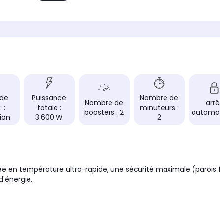
Puissance totale
Puissan
3.700 W
2.300
Type de table:
Type de
induction
induct
Foyer modulable
Foyer m
unir 2 zones
non concerné
non c
le de grande
on est idéale
ale.
 de
Puissance
Nombre de
Nombre de
arrê
 :
totale :
minuteurs :
boosters : 2
automa
Nombre de minuteurs
Nombre
ion
3.600 W
2
2
0
 en température ultra-rapide, une sécurité maximale (parois fro
d'énergie.