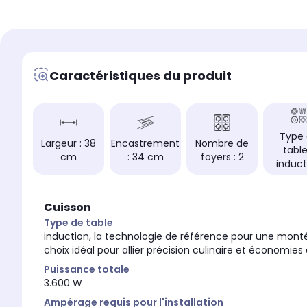
Puissance totale
Puissance totale
3.600 W
3.600 W
Type de table:
Type de table:
induction
induction
Caractéristiques du produit
Foyer modulable
Foyer modulable
bridge, permet de ré
zone flexible, permet d'avoir une
de cuisson en 1 seu
homogénéité de la chaleur sur
surface, cette foncti
toute la zone et s'adapte
pour une cocotte ov
automatiquement à la taille de
votre casserolerie.
Type
Largeur : 38
Encastrement
Nombre de
table:
cm
: 34 cm
foyers : 2
Nombre de minuteurs
Nombre de minuteurs
induct
2
2
Cuisson
Type de table
induction, la technologie de référence pour une montée
choix idéal pour allier précision culinaire et économies 
Puissance totale
3.600 W
Ampérage requis pour l'installation