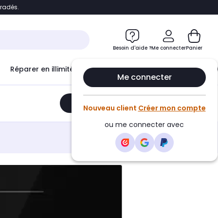
bradés.
e
Accéder directement au chatbot
Besoin d'aide ?
Me connecter
Panier
Réparer en illimité avec
Le Club Infinity
Econ
Me connecter
Ajouter au panier
•
799,00€
Nouveau client
Créer mon compte
ou me connecter avec