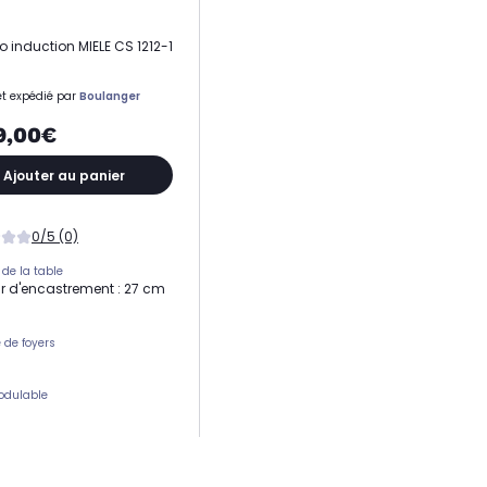
 induction MIELE CS 1212-1
t expédié par
Boulanger
9,00€
Ajouter au panier
0/5 (0)
 de la table
r d'encastrement : 27 cm
de foyers
odulable
e commandes
tes