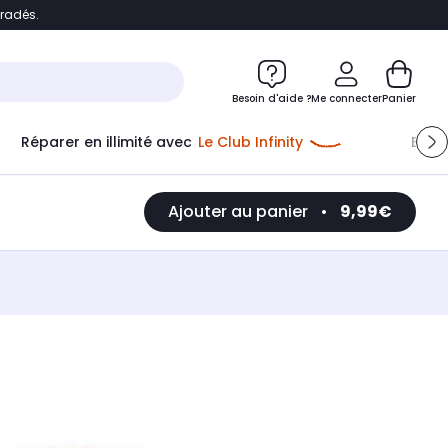
bradés.
e
Accéder directement au chatbot
Besoin d'aide ?
Me connecter
Panier
Réparer en illimité avec
Le Club Infinity
Econ
Ajouter au panier
•
9,99€