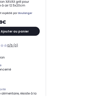
ion XAVAX grill pour
se à air 12.5x20cm
t expédié par
Boulanger
99€
Ajouter au panier
0/5 (0)
tion
té
oncerné
arité
 alimentaire, résiste à la
r jusqu'à 260 °C,
ible lave-vaisselle.
de compatibilité