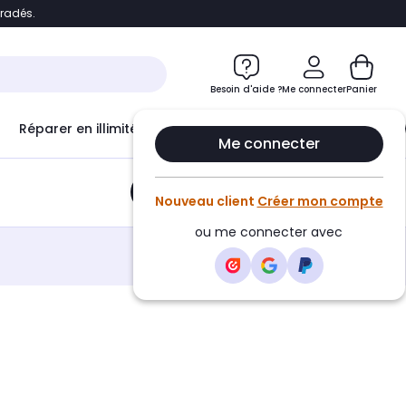
bradés.
e
Accéder directement au chatbot
Besoin d'aide ?
Me connecter
Panier
Réparer en illimité avec
Le Club Infinity
Econ
Me connecter
Ajouter au panier
•
6,99€
Nouveau client
Créer mon compte
ou me connecter avec