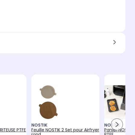
NOSTIK
NOSTIK
FRITEUSE PTFE
Feuille NOSTIK 2 Set pour Airfryer
Panier NOSTIK 
rond
PTFE