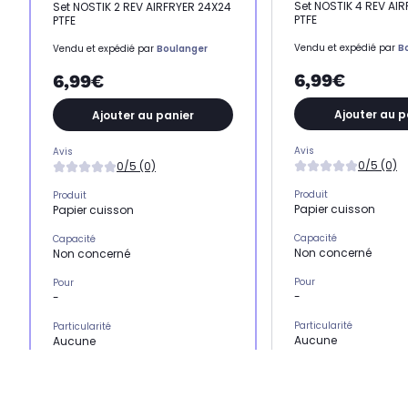
Set NOSTIK 4 REV AI
Set NOSTIK 2 REV AIRFRYER 24X24
PTFE
PTFE
Vendu et expédié par
B
Vendu et expédié par
Boulanger
6,99€
6,99€
Ajouter au p
Ajouter au panier
Avis
Avis
0/5 (0)
0/5 (0)
Produit
Produit
Papier cuisson
Papier cuisson
Capacité
Capacité
Non concerné
Non concerné
Pour
Pour
-
-
Particularité
Particularité
Aucune
Aucune
Modèle de compatibilit
Modèle de compatibilité