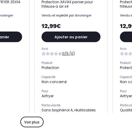
RFRYER 25X14
Protection XAVAX panier pour
Protect
friteuse a air x4
friteu
oulanger
Vendu et expédié par
Boulanger
Vendu e
12,99€
12,
anier
Ajouter au panier
Avis
Avis
0/5 (0)
Produit
Produit
Protection
Protec
Capacité
Capaci
Non concerné
Non c
Pour
Pour
Airfryer
Airfryer
Particularité
Particul
Sans bisphénol A, réutilisables
Qualité
jusqu'à 100 fois, résistent au
chaleu
lave-vaisselle
compat
Voir plus
é
Modèle de compatibilité
Modèle 