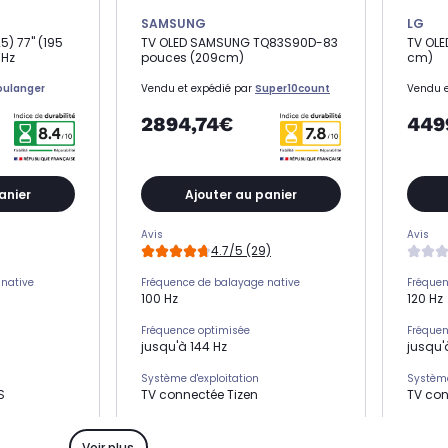
SAMSUNG
LG
5) 77" (195
TV OLED SAMSUNG TQ83S90D-83
TV OLE
0Hz
pouces (209cm)
cm)
oulanger
Vendu et expédié par
Super10count
Vendu e
2894,74€
449
anier
Ajouter au panier
Avis
Avis
4.7/5 (29)
native
Fréquence de balayage native
Fréquen
100 Hz
120 Hz
Fréquence optimisée
Fréquen
jusqu'à 144 Hz
jusqu'
Système d'exploitation
Système
S
TV connectée Tizen
TV co
HDMI 2.1
HDMI 2.1
x4
-
Voir plus