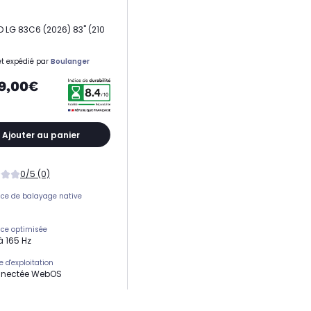
D LG 83C6 (2026) 83" (210
t expédié par
Boulanger
9,00€
Ajouter au panier
0/5 (0)
ce de balayage native
ce optimisée
à 165 Hz
 d'exploitation
nnectée WebOS