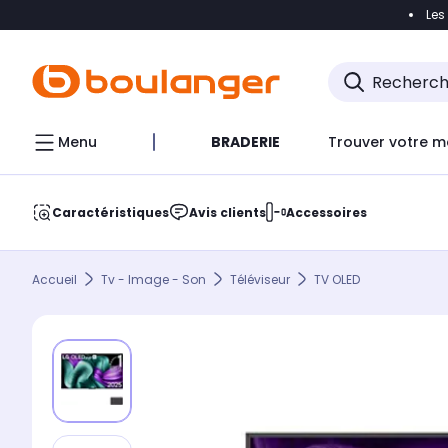
Les
Accéder directement à la navigation
Accéder direct
Menu
BRADERIE
Trouver votre m
Caractéristiques
Avis clients
Accessoires
Accueil
Tv - Image - Son
Téléviseur
TV OLED