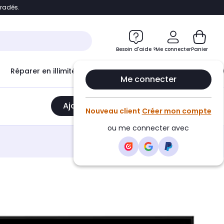
bradés.
e
Accéder directement au chatbot
Besoin d'aide ?
Me connecter
Panier
Réparer en illimité avec
Le Club Infinity
Econ
Me connecter
Ajouter au panier
•
25999,00€
Nouveau client
Créer mon compte
ou me connecter avec