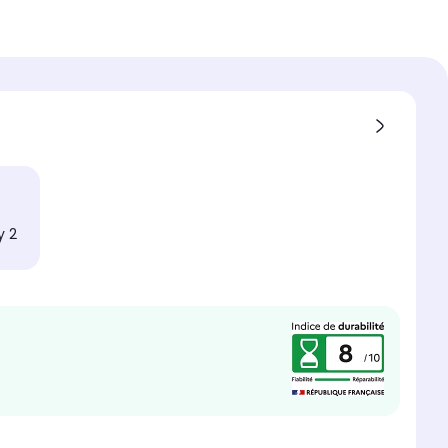
tts
n du pied
entral
oduit
y 2
nce
tts
nt vocal intégré
nQ, Google Assistant et