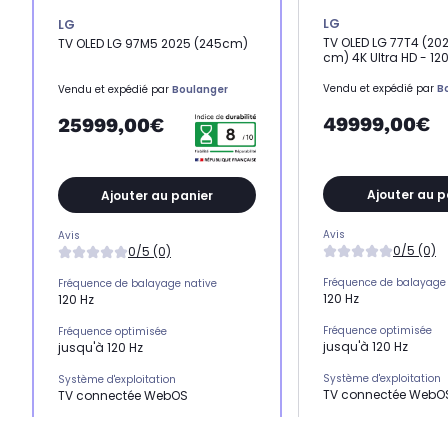
LG
LG
TV OLED LG 77T4 (202
TV OLED LG 97M5 2025 (245cm)
cm) 4K Ultra HD - 12
Vendu et expédié par
B
Vendu et expédié par
Boulanger
49999,00€
25999,00€
Ajouter au p
Ajouter au panier
Avis
Avis
0/5 (0)
0/5 (0)
Fréquence de balayage 
Fréquence de balayage native
120 Hz
120 Hz
Fréquence optimisée
Fréquence optimisée
jusqu'à 120 Hz
jusqu'à 120 Hz
Système d'exploitation
Système d'exploitation
TV connectée WebO
TV connectée WebOS
HDMI 2.1
HDMI 2.1
x3
x3